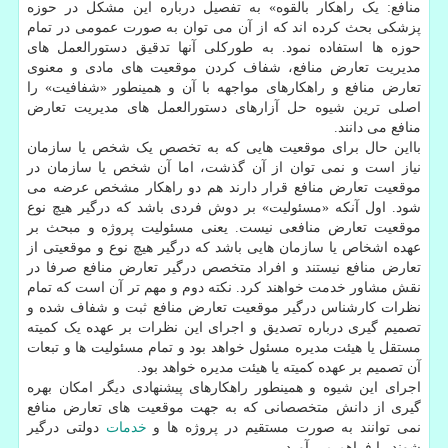
منافع: یک راهکار بالقوه» به تفصیل درباره این مشکل در حوزه
پزشکی بحث کرده اند که از آن می توان به صورت عمومی در تمام
حوزه ها استفاده نمود. به طورکلی آنها تدقیق دستورالعمل های
مدیریت تعارض منافع، شفاف کردن موقعیت های مادی و معنوی
تعارض منافع و راهکارهای مواجهه با آن و همینطور «شفافیت» را
اصلی ترین شیوه حل آزارهای دستورالعمل های مدیریت تعارض
منافع می دانند.
بااین حال برای موقعیت هایی که به تخصص یک شخص یا سازمان
نیاز است و نمی توان از آن گذشت، اما آن شخص یا سازمان در
موقعیت تعارض منافع قرار دارند هم دو راهکار مشخص عرضه می
شود. اول آنکه «مسئولیت» بر دوش فردی باشد که درگیر هیچ نوع
موقعیت تعارض منافعی نیست. یعنی مسئولیت پروژه و مبحث بر
عهده اشخاص یا سازمان هایی باشد که درگیر هیچ نوع و موقعیتی از
تعارض منافع نیستند و افراد متخصص درگیر تعارض منافع صرفا در
نقش مشاور خدمت خواهند کرد. نکته دوم و مهم تر آن است که تمام
نظرات کارشناس درگیر موقعیت تعارض منافع ثبت و شفاف شده و
تصمیم گیری درباره تصدیق و اجرای این نظرات بر عهده یک کمیته
مستقل یا هیئت مدیره مسئول خواهد بود و تمام مسئولیت ها و تبعات
آن تصمیم بر عهده کمیته یا هیئت مدیره خواهد بود.
اجرای این شیوه و همینطور راهکارهای پیشنهادی دیگر امکان بهره
گیری از دانش متخصصانی که به جهت موقعیت های تعارض منافع
نمی توانند به صورت مستقیم در پروژه ها و
خدمات
دولتی درگیر
شوند را فراهم می آورد.