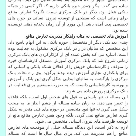
ساده می گفت مگر چقدر خبره بانکی داریم که اگر کسی در شبکه
بانکی فعال بود، دیگر در بانک مرکزی سمت نگیرد؟ تعارض منافع
برای زمانی است که سطحی از توسعه نیروی انسانی در حوزه های
تخصصی پدید آمده باشد. این مورد از آن زمان دغدغه ذهنی نویسنده
شده بود.
آموزش های تخصصی به مثابه راهکار مدیریت تعارض منافع
چندی بعد یکی دیگر از متخصصان حوزه بانکی به این ابهام پاسخ داد.
این متخصص که سالیان دراز در بانک مرکزی مشغول به فعالیت بوده
است، اشاره می کند بخش عمده ای از کژکارکردی های بانک مرکزی
زمانی شروع شد که بانک مرکزی آموزش مستقل کارشناسان خبره
را متوقف و کارشناسان خویش را از فعالان شبکه بانکی و کسانی که
برای بانکداری تجاری آموزش دیده بودند برگزید. وی راه نجات بانک
مرکزی را بازگشت به سالهای ابتدایی شکل گیری این بانک و آموزش
و بورسیه کارشناسانی دانست که به صورت مستقیم برای فعالیت در
بانک مرکزی پرورش داده می شوند.
این مساله نه تنها پاسخی به قول های شخص اول است، بلکه قاعده
را تغییر می دهد. به زبان ساده مساله از چشم انداز ما به مبحث
شکل می گیرد. نه تنها نبود متخصص در حوزه های فنی منجر به شکل
گیری تعارض منافع نمی گردد، بلکه وجود همین تعارض منافع مانع از
توسعه ظرفیت های نیروی انسانی متخصص می شود.
لازم به ذکر است، این دیدگاه مساله خیلی از موقعیت های تعارض
منافع را هم مدیریت می کند. برای مثال سال ها است که مساله