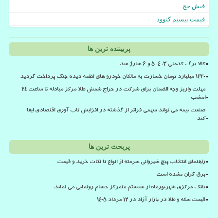
فیش حج
قیمت بیسیم کنوود
پربیننده ترین ها
کالا برگ کدملی 3، 4، 5 و 6 شارژ شد
۱۴۳۰ میلیارد تومان خسارت به مالکان خودرو های لطمه دیده جنگ پرداخت گردید
مهلت واریز وجه الضمان برای شرکت در حراج شمش طلا مرکز مبادله تا ساعت ۲۴
امشب
صنعت بیمه می تواند سهمی فراتر از گذشته در افزایش تاب آوری اقتصادی ایفا
کند
پربحث ترین ها
راهنمای انتخاب پیچ شیروانی سرمته از انواع تا نکات خرید و قیمت
برق گران نشده است
بانک مرکزی شهریورماه از سیستم متمرکز حسام رونمایی می نماید
قیمت سکه و طلا در بازار آزاد در ۱۲ مرداد ۱۴۰۵