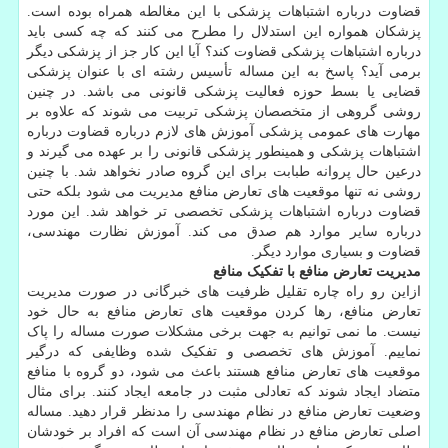
قضاوت درباره اشتباهات پزشکی با این مغالطه همراه بوده است.
پزشکان همواره این استدلال را مطرح می کنند که چه کسی باید
درباره اشتباهات پزشکی قضاوت کند؟ آیا این کار جز از پزشکی دیگر
برمی آید؟ پاسخ به این مساله تأسیس رشته ای با عنوان پزشکی
قضایی یا بسط حوزه فعالیت پزشکی قانونی می باشد. در چنین
روشی گروهی از متخصصان پزشکی تربیت می شوند که علاوه بر
مهارت های عمومی پزشکی آموزش های لازم درباره قضاوت درباره
اشتباهات پزشکی و همینطور پزشکی قانونی را بر عهده می گیرند و
درعین حال پروانه طبابت برای این گروه صادر نخواهد شد. با چنین
روشی نه تنها موقعیت های تعارض منافع مدیریت می شود بلکه حتی
قضاوت درباره اشتباهات پزشکی تخصصی تر خواهد شد. این مورد
درباره سایر موارد هم صدق می کند. آموزش نظارت مهندسی،
قضاوت و بسیاری موارد دیگر.
مدیریت تعارض منافع با تفکیک منافع
ازاین رو راه چاره تقلیل ظرفیت های خبرگانی در صورت مدیریت
تعارض منافع، رها کردن موقعیت های تعارض منافع به حال خود
نیست. ما نمی توانیم به جهت برخی مشکلات صورت مساله را پاک
نماییم. آموزش های تخصصی و تفکیک شده وظایفی که درگیر
موقعیت های تعارض منافع هستند باعث می شود، دو گروه با منافع
متضاد ایجاد شوند که تعادلی مثبت در جامعه ایجاد کنند. برای مثال
وضعیت تعارض منافع در نظام مهندسی را مدنظر قرار دهید. مساله
اصلی تعارض منافع در نظام مهندسی آن است که افراد بر خودشان