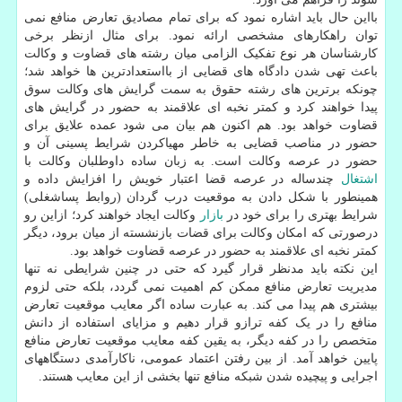
بااین حال باید اشاره نمود که برای تمام مصادیق تعارض منافع نمی
توان راهکارهای مشخصی ارائه نمود. برای مثال ازنظر برخی
کارشناسان هر نوع تفکیک الزامی میان رشته های قضاوت و وکالت
باعث تهی شدن دادگاه های قضایی از بااستعدادترین ها خواهد شد؛
چونکه برترین های رشته حقوق به سمت گرایش های وکالت سوق
پیدا خواهند کرد و کمتر نخبه ای علاقمند به حضور در گرایش های
قضاوت خواهد بود. هم اکنون هم بیان می شود عمده علایق برای
حضور در مناصب قضایی به خاطر مهیاکردن شرایط پسینی آن و
حضور در عرصه وکالت است. به زبان ساده داوطلبان وکالت با
اشتغال
چندساله در عرصه قضا اعتبار خویش را افزایش داده و
همینطور با شکل دادن به موقعیت درب گردان (روابط پساشغلی)
شرایط بهتری را برای خود در
بازار
وکالت ایجاد خواهند کرد؛ ازاین رو
درصورتی که امکان وکالت برای قضات بازنشسته از میان برود، دیگر
کمتر نخبه ای علاقمند به حضور در عرصه قضاوت خواهد بود.
این نکته باید مدنظر قرار گیرد که حتی در چنین شرایطی نه تنها
مدیریت تعارض منافع ممکن کم اهمیت نمی گردد، بلکه حتی لزوم
بیشتری هم پیدا می کند. به عبارت ساده اگر معایب موقعیت تعارض
منافع را در یک کفه ترازو قرار دهیم و مزایای استفاده از دانش
متخصص را در کفه دیگر، به یقین کفه معایب موقعیت تعارض منافع
پایین خواهد آمد. از بین رفتن اعتماد عمومی، ناکارآمدی دستگاههای
اجرایی و پیچیده شدن شبکه منافع تنها بخشی از این معایب هستند.