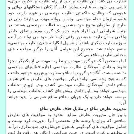
نظارت می کنند، این نظارت بر خود از راه نظارت بر «گروه خودی»
ناشی می شود. به عبارت ساده اغلب کارکنان دستگاههای دولتی و
عمومی که وظایف حاکمیتی نظارت مهندسی بر عهده دارند، خود
عضو سازمان نظام مهندسی بوده و پروانه مهندسی دارند؛ یعنی در
خارج از سازمان متبوع خود مشغول به فعالیت مهندسی هستند. در
چنین شرایطی این افراد همه جزو یک گروه بوده و تعلق خاطر
واقعی به آن دارند. همینطور وقتی یک ناظر خود می تواند در آینده
سوژه نظارت دیگری باشد، از «سهل انگارانه شدن نظارت مهندسی»
منتفع خواهد شد. مجموع این عوامل آنان را درگیر موقعیت های
مختلف تعارض منافع می کند.
اما به محض آنکه دو گروه مهندس و نظارت مهندسی از یکدیگر مجزا
شوند و دانش آموختگان نظارت مهندسی اجازه فعالیتهای مهندسی
نداشته باشند، آنگاه دو گروه با منافع متفاوت پیش رو خواهیم داشت
که به هیچ وجه نمی توانند درگیر موقعیت های تعارض منافع شوند.
منافع دانش آموختگان نظارت مهندسی کشف بیش ازپیش تخلفات
مهندسی خواهد بود. این دانش روش های کشف تخلفات مهندسی را
توسعه خواهد دارد و یک جریان مدافع منافع عمومی را پدید خواهد
آورد.
مدیریت تعارض منافع در مقابل حذف تعارض منافع
بااین حال مدیریت تعارض منافع محدود به موقعیت های تعارض
منافعی که بتوان با رشته های تخصصی آنرا مدیریت کرد نیست و
شامل موقعیت های گوناگونی همچون خویشاوندی، سهامداری، درآمد
و وظیفه و غیره است. در چنین شرایطی امکان هدررفت ظرفیت