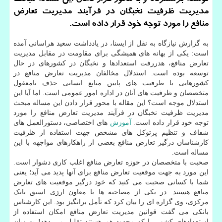
مدیریت ظرفیت نخبگان در فرآیند مدیریت تعارض
منافع را مورد توجه خود قرار داده است.
به گزارش نیازگاه به نقل از ایسنا، در یادداشت سعید هراسانی آمده
است: یکی از بهانه های همیشگی برای مقاومت در مقابل مدیریت
تعارض منافع، هدررفت استعدادها و نخبگان در کشورهای در حال
توسعه بوده است. استدلال مخالفان مدیریت تعارض منافع در
کشورهایی با ظرفیت های پایین منابع انسانی حذف نامعقول
متخصصان و ظرفیت های آنان در اداره امور عمومی است. اما آیا این
استدلال موجه است؟ این مقاله با محور قرار دادن این مساله مبحث
مدیریت ظرفیت نخبگان در فرآیند مدیریت تعارض منافع را مورد
توجه خود قرار داده است.
آموزش
های اختصاصی، دستورالعمل های
شفاف و تنظیم پرتوکل های مشخص جهت استفاده از ظرفیت
کارشناسان درگیر تعارض منافع بعضی از راهکارهای مواجهه با این
مساله است.
صحبت با متخصصان در حوزه تعارض منافع اغلب کاری دشوار است.
این مورد به جهت موقعیت تعارض منافع برای آنها پدید می آید؛ یعنی
شما با کسانی صحبت می کنید که خود درگیر موقعیت های تعارض
منافع هستند. در یکی از مصاحبه ها با معاون ارزی اسبق بانک
مرکزی، وی گزاره ای را بیان کرد که تأمل برانگیز بود. این کارشناس
بانکی می گفت قوانین مدیریت تعارض منافع امکان استفاده از
استعدادهای کشور را که محدود هم هستند تقلیل می دهد! به زبان