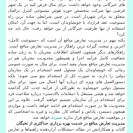
های خبرگانی وجود خواهد داشت. برای مثال فرض کنید در یک شهر
فرضی تنها شرکت متخصص حوزه هوش مصنوعی کنترل ترافیک
متعلق به برادر شهردار است. در چنین شرایطی ساده ترین راه
ممنوعیت عقد قرارداد با خویشاوندان است، اما به جهت آن، امکان
استفاده از تنها ظرفیت خبرگانی از بین خواهد رفت، حال باید چه
کرد؟
نکته مهم در مدیریت تعارض منافع آن است که «ممنوعیت کامل»
آخرین و سخت گیرانه ترین راهکار در مدیریت تعارض منافع است.
راهکارهای دیگر همچون افشای اطلاعات مجریان یا به زبان ساده
شفافیت کامل فرآیند اجرا و همینطور محدودیت مجریان هم در
مدیریت تعارض منافع بسیار مفید است. برای مثال به صورت عمومی
زمانی که خویشاوندان یک مسئول قصد استخدام در یک سازمان
دولتی را دارند، به صورت کل از استخدام منع نمی شوند؛ بلکه
دستورالعمل های ویژه ای درباره آنها اعمال می شود. برای مثال
مسئول دولتی خویشاوند به طورکلی از فرآیند جذب کنار گذاشته
خواهد شد و هیئتی مستقل یا «مقامات بالادستی» درباره صلاحیت فرد
برای استخدام در آن سازمان تصمیم خواهند گرفت. علاوه بر این
محدودیت ها در صورت استخدام هم ادامه خواهد داشت و مواردی
همچون دستمزد، پاداش و اضافه کار، نظارت و غیره به اشخاصی که
در موقعیت تعارض منافع قرار ندارند
سپرده
خواهد شد.
مدیریت تعارض منافع در خدمت بهره برداری حداکثری از نخبگان
گایات و همکارانش در مقاله «مشکلات آزاردهنده راهنماها و تعارض