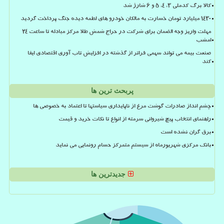
کالا برگ کدملی 3، 4، 5 و 6 شارژ شد
۱۴۳۰ میلیارد تومان خسارت به مالکان خودرو های لطمه دیده جنگ پرداخت گردید
مهلت واریز وجه الضمان برای شرکت در حراج شمش طلا مرکز مبادله تا ساعت ۲۴
امشب
صنعت بیمه می تواند سهمی فراتر از گذشته در افزایش تاب آوری اقتصادی ایفا
کند
پربحث ترین ها
چشم انداز صادرات گوشت مرغ از ناپایداری سیاستها تا اعتماد به خصوصی ها
راهنمای انتخاب پیچ شیروانی سرمته از انواع تا نکات خرید و قیمت
برق گران نشده است
بانک مرکزی شهریورماه از سیستم متمرکز حسام رونمایی می نماید
جدیدترین ها