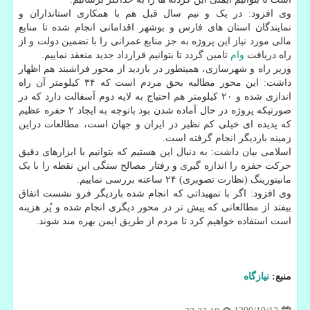
وی افزود: در یک و نیم سال قبل هم با همکاری استانداران و
نمایندگان استان های فارس و بوشهر اقداماتی انجام شده تا منابع
مالی مورد نیاز این پروژه به جز منابع عمرانی را با تضمین دولت و از
راه دریافت
وام
تامین گردد تا بتوانیم قرارداد جدید منعقد نماییم.
وزیر راه و شهرسازی، همینطور در بازدید از محور فراشبند هم اظهار
داشت: این محور مطالبه بحق مردم است که ۳۴ کیلومتر آن راه
اندازی شده و ۲۰ کیلومتر هم احتیاج به لایه دوم آسفالت دارد که در
صورتیکه پروژه در حال آماده شدن بود باتوجه به ایجاد ۲ حفره عظیم
که پدیده ای خیلی کم نظیر در ایران و جهان است، مطالعات دراین
زمینه باردیگر انجام گرفته است.
اسلامی بیان داشت: به دنبال این هستیم که بتوانیم با ابزارهای دقیق
حرکت حفره را اندازه گیری و رفتار مصالح سنگی این نقطه را با یک
مانیتورینگ (نظارت تصویری) ۲۴ ساعته بررسی نماییم.
وی افزود: اگر با تمهیداتی که انجام شده باردیگر فرو نشست اتفاق
بیفتد از مطالعاتی که پیش تر در محور دیگری انجام شده و پُر هزینه
است استفاده خواهیم کرد تا مردم از طریق ایمن بهره مند شوند.
منبع:
نیازگاه