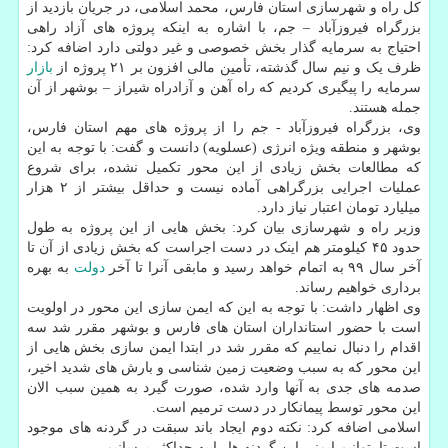
کل راه و شهرسازی استان فارس، محمد اسلامی، در جریان بازدید از
بزرگراه فیروزآباد – جم، با اشاره به اینکه پروژه های آزاد راهی
احتیاج به سرمایه گذار بخش خصوصی و غیر دولتی دارد اضافه کرد:
ظرف یک و نیم سال گذشته، تأمین مالی افزون بر ۲۱ پروژه از
بازار
سرمایه را پیگیری کردیم که راه آهن و آزادراه شیراز – بوشهر از آن
جمله هستند.
وی، بزرگراه فیروزآباد - جم را از پروژه های مهم استان فارس،
بوشهر و منطقه ویژه انرژی (عسلویه) دانست و گفت: با توجه به این
که مطالعات بخش زیادی از این محور تکمیل نشده، برای شروع
عملیات اجرایی بزرگراهی آماده نیست و حداقل بیشتر از ۲ هزار
میلیارد تومان اعتبار نیاز دارد.
وزیر راه و شهرسازی بیان کرد: بخش هایی از این پروژه به طول
حدود ۴۵ کیلومتر هم اینک در دست اجراست که بخش زیادی از آن تا
آخر سال ۹۹ به اتمام خواهد رسید و مابقی آنرا تا آخر
دولت
به بهره
برداری خواهیم رساند.
وی اظهار داشت: با توجه به این که ایمن سازی این محور در اولویت
است با حضور استانداران استان های فارس و بوشهر مقرر شد سه
اقدام را دنبال نماییم که مقرر شد در ابتدا ایمن سازی بخش هایی از
این محور که به سبب وضعیت زمین شناسی و بارش های شدید اخیر،
صدمه های جدی به آنها وارد شده، صورت گیرد به همین سبب الان
این محور توسط پیمانکار در دست ترمیم است.
اسلامی اضافه کرد: نکته دوم ایجاد باند سبقت در گردنه های موجود
است تا بتوانیم ایمنی این گردنه ها را به حداکثر برسانیم.