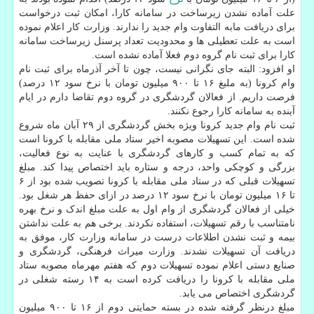
علت آماده نشدن زیرساخت در سامانه کارا، امکان ثبت درخواست
برای دریافت مابه التفاوت وام جدید را ندارند. وزارت کار اعلام نموده
است به علت تعطیلی ها و محدودیت تعداد پرسنل زیرساخت سامانه
کارا برای ثبت نام گروه دوم فعلا آماده نشده است.
او افزود: البته جای نگرانی نیست، چون تا آخر آذرماه برای ثبت نام
وام کرونا (به ملبغ ۱۶ تا ۹۰۰ میلیون تومان با نرخ سود ۱۲ درصد)
فرصت داریم. از فعالان گردشگری در گروه دوم تقاضا دارم در ایام
آینده به سامانه کارا رجوع نکنند.
ثبت نام وام جدید کرونا ویژه بخش گردشگری از ۲۹ آبان ماه شروع
شده است. این تسهیلات مصوبه اخیر ستاد ملی مقابله با کرونا است
که به تمام کسب و کارهای گردشگری با عنایت به نوع فعالیت،
بزرگی و کوچکی واحد، درجه و ستاره باید اختصاص پیدا کند. مبلغ
تسهیلات قبلی که در ستاد ملی مقابله با کرونا تصویب شده بود از ۶
تا ۱۶ میلیون تومان با نرخ سود ۱۲ درصد در ازای حفظ هر شغل بود.
خیلی از فعالان گردشگری از وام اول به علت مبلغ اندک و نرخ بهره
نامتناسب با رقم تسهیلات، استفاده نکردند. برخی هم به علت نداشتن
بیمه و ثبت نشدن اطلاعات درست در سامانه وزارت کار، موفق به
دریافت آن تسهیلات نشدند. وزارت میراث فرهنگی، گردشگری و
صنایع دستی اعلام نموده تسهیلات دوم که هفتم مهرماه مصوبه ستاد
ملی مقابله با کرونا را دریافت کرده است به ۱۴ رسته شغلی در
گردشگری اختصاص می یابد.
مبلغ درنظر گرفته شده در بسته حمایتی دوم از ۱۶ تا ۹۰۰ میلیون