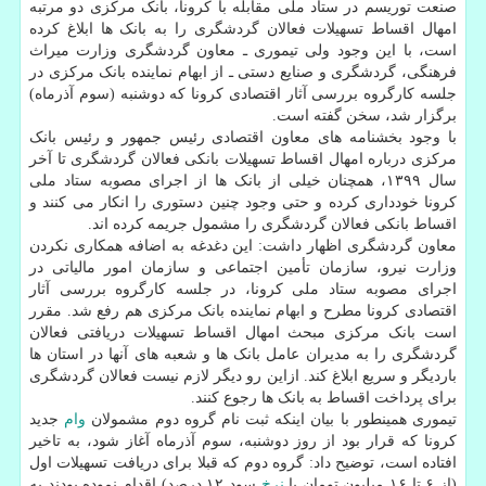
صنعت توریسم در ستاد ملی مقابله با کرونا، بانک مرکزی دو مرتبه
امهال اقساط تسهیلات فعالان گردشگری را به بانک ها ابلاغ کرده
است، با این وجود ولی تیموری ـ معاون گردشگری وزارت میراث
فرهنگی، گردشگری و صنایع دستی ـ از ابهام نماینده بانک مرکزی در
جلسه کارگروه بررسی آثار اقتصادی کرونا که دوشنبه (سوم آذرماه)
برگزار شد، سخن گفته است.
با وجود بخشنامه های معاون اقتصادی رئیس جمهور و رئیس بانک
مرکزی درباره امهال اقساط تسهیلات بانکی فعالان گردشگری تا آخر
سال ۱۳۹۹، همچنان خیلی از بانک ها از اجرای مصوبه ستاد ملی
کرونا خودداری کرده و حتی وجود چنین دستوری را انکار می کنند و
اقساط بانکی فعالان گردشگری را مشمول جریمه کرده اند.
معاون گردشگری اظهار داشت: این دغدغه به اضافه همکاری نکردن
وزارت نیرو، سازمان تأمین اجتماعی و سازمان امور مالیاتی در
اجرای مصوبه ستاد ملی کرونا، در جلسه کارگروه بررسی آثار
اقتصادی کرونا مطرح و ابهام نماینده بانک مرکزی هم رفع شد. مقرر
است بانک مرکزی مبحث امهال اقساط تسهیلات دریافتی فعالان
گردشگری را به مدیران عامل بانک ها و شعبه های آنها در استان ها
باردیگر و سریع ابلاغ کند. ازاین رو دیگر لازم نیست فعالان گردشگری
برای پرداخت اقساط به بانک ها رجوع کنند.
تیموری همینطور با بیان اینکه ثبت نام گروه دوم مشمولان
وام
جدید
کرونا که قرار بود از روز دوشنبه، سوم آذرماه آغاز شود، به تاخیر
افتاده است، توضیح داد: گروه دوم که قبلا برای دریافت تسهیلات اول
(از ۶ تا ۱۶ میلیون تومان با
نرخ
سود ۱۲ درصد) اقدام نموده بودند به