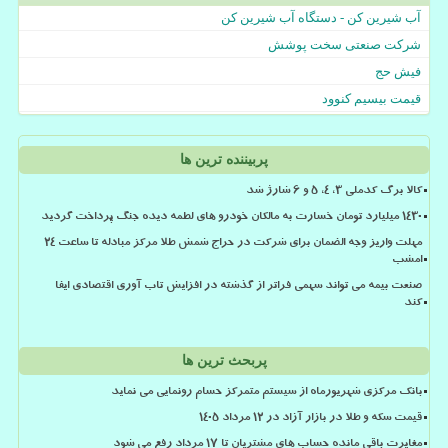
آب شیرین کن - دستگاه آب شیرین کن
شرکت صنعتی سخت پوشش
فیش حج
قیمت بیسیم کنوود
پربیننده ترین ها
کالا برگ کدملی 3، 4، 5 و 6 شارژ شد
۱۴۳۰ میلیارد تومان خسارت به مالکان خودرو های لطمه دیده جنگ پرداخت گردید
مهلت واریز وجه الضمان برای شرکت در حراج شمش طلا مرکز مبادله تا ساعت ۲۴
امشب
صنعت بیمه می تواند سهمی فراتر از گذشته در افزایش تاب آوری اقتصادی ایفا
کند
پربحث ترین ها
بانک مرکزی شهریورماه از سیستم متمرکز حسام رونمایی می نماید
قیمت سکه و طلا در بازار آزاد در ۱۲ مرداد ۱۴۰۵
مغایرت باقی مانده حساب های مشتریان تا 17 مرداد رفع می شود