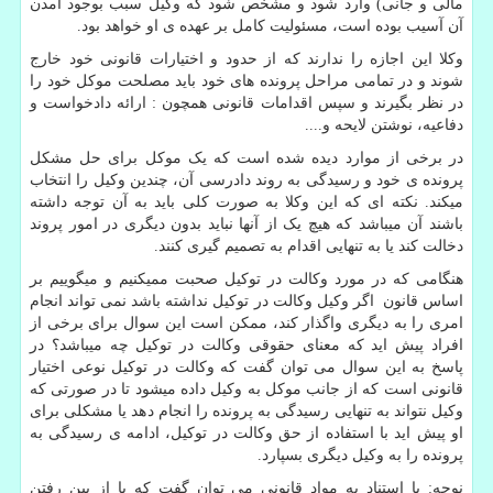
مالی و جانی) وارد شود و مشخص شود که وکیل سبب بوجود آمدن
آن آسیب بوده است، مسئولیت کامل بر عهده ی او خواهد بود.
وکلا این اجازه را ندارند که از حدود و اختیارات قانونی خود خارج
شوند و در تمامی مراحل پرونده های خود باید مصلحت موکل خود را
در نظر بگیرند و سپس اقدامات قانونی همچون : ارائه دادخواست و
دفاعیه، نوشتن لایحه و....
در برخی از موارد دیده شده است که یک موکل برای حل مشکل
پرونده ی خود و رسیدگی به روند دادرسی آن، چندین وکیل را انتخاب
میکند. نکته ای که این وکلا به صورت کلی باید به آن توجه داشته
باشند آن میباشد که هیچ یک از آنها نباید بدون دیگری در امور پروند
دخالت کند یا به تنهایی اقدام به تصمیم گیری کنند.
هنگامی که در مورد وکالت در توکیل صحبت ممیکنیم و میگوییم بر
اساس قانون اگر وکیل وکالت در توکیل نداشته باشد نمی تواند انجام
امری را به دیگری واگذار کند، ممکن است این سوال برای برخی از
افراد پیش اید که معنای حقوقی وکالت در توکیل چه میباشد؟ در
پاسخ به این سوال می توان گفت که وکالت در توکیل نوعی اختیار
قانونی است که از جانب موکل به وکیل داده میشود تا در صورتی که
وکیل نتواند به تنهایی رسیدگی به پرونده را انجام دهد یا مشکلی برای
او پیش اید با استفاده از حق وکالت در توکیل، ادامه ی رسیدگی به
پرونده را به وکیل دیگری بسپارد.
نوحه: با استناد به مواد قانونی می توان گفت که با از بین رفتن