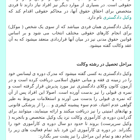
حقوقی است. در بسیاری از موارد دیگر نیز افراد نیاز دارند تا فردی
متخصص برای احقاق حقوق آنها، در محاکم حقوقی اقدام کند که
وکیل دادگستری
نام دارد.
وکیل دادگستری همان فردی میباشد که از سوی یک شخص ( موکل)
برای انجام کارهای حقوقی مختلف انتخاب می شود و بر اساس
قوانین حقوق مدنی نیز در میان آنها قراردادی منعقد میشود که به آن
عقد وکالت گفته میشود.
مراحل تحصیل در رشته وکالت
وکیل دادگستری به کسی گفته میشود که مدرک دوره ی لیسانس خود
را در زمینه ی فقه و مبانی حقوق اسلامی دریافت کرده است و در
آزمون کانون وکلای دادگستری نیز مورد پذیرش قرار گرفته است و
نمره ی قبولی را نیز بدست آورده است. اصولا این افراد پس از آن
که نمره ی قبولی را بدست می آورند و استعلامات مربوط به ظیر
گواهی عدم اعتیاد، عدم سوء پیشینه کیفری و ... را از پزشکی قانونی
و نهاد‌های امنیتی را نیز دریافت میکنند و ارائه مینمایند، میتوانند برای
گذراندن دوره ی کارآموزی وکالت نزد یک وکیل متخصص و باتجربه (
وکیل سرپرست) بروند تا حدود دو سال دوره ی کارآموزی خود را
بگذراند. در دوره ی کارآموزی این فرد باید تمام فعالیت های زیر را
انجام دهد و تمام این مراحل را نیز پشت سر بگذارد: