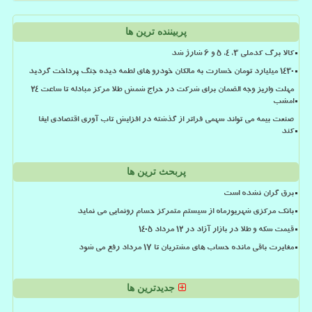
پربیننده ترین ها
کالا برگ کدملی 3، 4، 5 و 6 شارژ شد
۱۴۳۰ میلیارد تومان خسارت به مالکان خودرو های لطمه دیده جنگ پرداخت گردید
مهلت واریز وجه الضمان برای شرکت در حراج شمش طلا مرکز مبادله تا ساعت ۲۴
امشب
صنعت بیمه می تواند سهمی فراتر از گذشته در افزایش تاب آوری اقتصادی ایفا
کند
پربحث ترین ها
برق گران نشده است
بانک مرکزی شهریورماه از سیستم متمرکز حسام رونمایی می نماید
قیمت سکه و طلا در بازار آزاد در ۱۲ مرداد ۱۴۰۵
مغایرت باقی مانده حساب های مشتریان تا 17 مرداد رفع می شود
جدیدترین ها