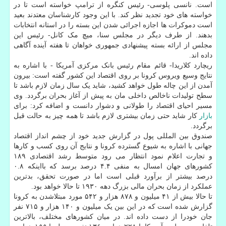
است. نانسی پلوسی- رئیس کنگره از ترامپ خواسته است تا در
خواسته های خود تجدید نظر کند. با این وجود کارشناسان معتدند بعید
است دموکرات ها اجازه اجرائی شدن این بسته را در استانه انتخابات
بدهند. از طرف دیگر در مجلس سنا، میچ مک کانل- رئیس این
مجلس از ارائه بسته پیشنهادی جمهوری خواهان تا هفته آینده آگاهی
داده اند.
ریچارد کلاریدا- قائم مقام رئیس بانک مرکزی آمریکا - با اشاره به
نتایج وسیع ویروس کرونا بر روی اقتصاد این کشور گفته است: بیرون
آمدن از این چاله طول خواهد کشید، شاید یک سال زمان لازم باشد تا
سطح تولیدات ناخالص داخلی مان به پیش از آغاز بحران برگردد. وی
مسیر احیای اقتصاد را طولانی و دشوار دانست و اضافه کرد: برای
بازار
کار شاید حتی زمان بیشتری لازم باشد تا همه چیز به حالت قبل
برگردد.
صندوق بین المللی پول در گزارش جدید خود از چشم انداز اقتصاد
جهانی با اشاره به شیوع گسترده کرونا و نتایج آن روی کسب و کارها
و تجارت اعلام نمود انتظار می رود متوسط رشد اقتصادی ۱۸۹
کشورهای جهان امسال به منفی ۴.۴ درصد برسد که بااینکه ۰.۸
درصد بیشتر از برآورد قبلی است اما در صورت تحقق، بدترین
عملکرد از زمان بحران مالی بزرگ دهه ۱۹۳۰ تا حالا خواهد بود.
تا حالا بیش از ۴۱ میلیون و ۸۷۸ هزار و ۵۴۲ مورد مبتلاشدن به کرونا
گزارش شده است که در این بین یک میلیون و ۱۴۰ هزار و ۷۱۵ نفر
جان خودرا از دست داده اند. در میان کشورهای مختلف، بالاترین