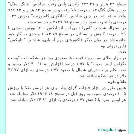
سطح ۲۳ هزار و ۴۷۴.۲۷ واحدی پایین رفت. شاخص "هانگ سنگ"
بورس هنگ کنگ ۰.۱۳ درصد بالا رفت و در سطح ۲۴ هزار و ۷۸۶.۱۳
واحد بسته شد. در چین شاخص "شانگهای کامپوزیت" ریزش ۰.۳۲
درصدی را تجربه نمود و در سطح ۴۷۷۷.۹۸ واحد بسته شد.
در استرالیا شاخص "اس اند پی اس اند ایکس ۲۰۰" بورس سیدنی با
۰.۲۹ درصد کاهش و ایستادن در سطح ۶۱۷۳.۷۵ واحدی به کار خود
خاتمه داد. در میان دیگر فاکتورهای مهم آسیایی، شاخص " تاپیکس"
ژاپن نزولی بود.
نفت
در بازار طلای سیاه روند قیمت ها صعودی بود. هر بشکه نفت "وست
تگزاس اینتر مدیت" با ۱.۵۷ درصد افزایش به ۴۰.۶۶ دلار رسید و
نفت خام برنت دریای شمال با صعود ۱.۷۷ درصدی به ازای ۴۲.۷۷
دلار در هر بشکه مبادله شد.
طلا و نقره
همین طور در بازار فلزات گران بها، بهای هر اونس طلا با ریزش
۱.۰۵ درصدی نسبت به روز قبل در سطح ۱۹۰۴.۱۸ دلار معامله شد.
هر اونس نقره با کاهش ۱.۷۷ درصدی به ازای ۲۴.۸۱ دلار مبادله شد.
منبع:
niazgah.ir