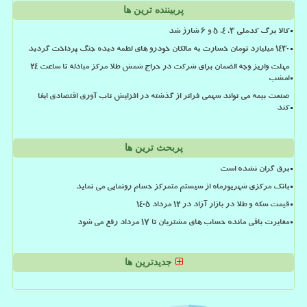
پربیننده ترین ها
کالا برگ کدملی 3، 4، 5 و 6 شارژ شد
۱۴۳۰ میلیارد تومان خسارت به مالکان خودرو های لطمه دیده جنگ پرداخت گردید
مهلت واریز وجه الضمان برای شرکت در حراج شمش طلا مرکز مبادله تا ساعت ۲۴
امشب
صنعت بیمه می تواند سهمی فراتر از گذشته در افزایش تاب آوری اقتصادی ایفا
کند
پربحث ترین ها
برق گران نشده است
بانک مرکزی شهریورماه از سیستم متمرکز حسام رونمایی می نماید
قیمت سکه و طلا در بازار آزاد در ۱۲ مرداد ۱۴۰۵
مغایرت باقی مانده حساب های مشتریان تا 17 مرداد رفع می شود
جدیدترین ها