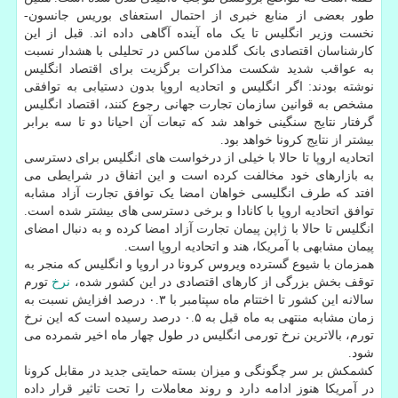
طور بعضی از منابع خبری از احتمال استعفای بوریس جانسون-
نخست وزیر انگلیس تا یک ماه آینده آگاهی داده اند. قبل از این
کارشناسان اقتصادی بانک گلدمن ساکس در تحلیلی با هشدار نسبت
به عواقب شدید شکست مذاکرات برگزیت برای اقتصاد انگلیس
نوشته بودند: اگر انگلیس و اتحادیه اروپا بدون دستیابی به توافقی
مشخص به قوانین سازمان تجارت جهانی رجوع کنند، اقتصاد انگلیس
گرفتار نتایج سنگینی خواهد شد که تبعات آن احیانا دو تا سه برابر
بیشتر از نتایج کرونا خواهد بود.
اتحادیه اروپا تا حالا با خیلی از درخواست های انگلیس برای دسترسی
به بازارهای خود مخالفت کرده است و این اتفاق در شرایطی می
افتد که طرف انگلیسی خواهان امضا یک توافق تجارت آزاد مشابه
توافق اتحادیه اروپا با کانادا و برخی دسترسی های بیشتر شده است.
انگلیس تا حالا با ژاپن پیمان تجارت آزاد امضا کرده و به دنبال امضای
پیمان مشابهی با آمریکا، هند و اتحادیه اروپا است.
همزمان با شیوع گسترده ویروس کرونا در اروپا و انگلیس که منجر به
توقف بخش بزرگی از کارهای اقتصادی در این کشور شده،
نرخ
تورم
سالانه این کشور تا اختتام ماه سپتامبر با ۰.۳ درصد افزایش نسبت به
زمان مشابه منتهی به ماه قبل به ۰.۵ درصد رسیده است که این نرخ
تورم، بالاترین نرخ تورمی انگلیس در طول چهار ماه اخیر شمرده می
شود.
کشمکش بر سر چگونگی و میزان بسته حمایتی جدید در مقابل کرونا
در آمریکا هنوز ادامه دارد و روند معاملات را تحت تاثیر قرار داده