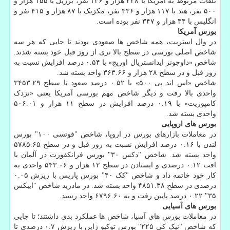
تلفات مربوط به آمریکا با ۲۲۸ هزار و ۱۳۶ نفر، برزیل با ۱۵۵ هزار و
۵۰۰ نفر، هند با ۱۱۷ هزار و ۳۳۶ نفر، مکزیک با ۸۷ هزار و ۴۱۵ نفر و
انگلیس با ۴۴ هزار و ۳۴۷ نفر بوده است.
بورس آمریکا
در وال استریت، همه شاخص ها صعودی بودند تا جایی که هر سه
شاخص اصلی بورسی در سطح بالا تری از روز قبل خود بسته شدند.
شاخص «داوجونز ایدانستریال اوریج» با ۰.۵۴ درصد افزایش نسبت به
روز قبل و در سطح ۲۸ هزار و ۳۶۳.۶۶ واحد بسته شد.
شاخص «اس اند پی ۵۰۰» با ۰.۵۲ درصد صعود تا سطح ۳۴۵۳.۲۹
واحدی بالا رفت و دیگر شاخص مهم بورسی آمریکا یعنی «نزدک
کامپوزیت» با ۰.۱۹ درصد افزایش در سطح ۱۱ هزار و ۵۰۶.۰۱
واحدی بسته شد.
بورس های اروپایی
در معاملات بازارهای بورس در اروپا، شاخص "فوتسی ۱۰۰" بورس
لندن با ۰.۱۶ درصد افزایش نسبت به روز قبل و در سطح ۵۷۸۵.۶۵
واحد بسته شد. شاخص "دکس ۳۰" بورس فرانکفورت در آلمان با
افت ۰.۱۲ درصدی و ایستادن در سطح ۱۲ هزار و ۵۴۳.۰۶ واحدی به
کار خود خاتمه داد و شاخص "کک ۴۰" بورس پاریس با ریزش ۰.۰۵
درصدی در سطح ۴۸۵۱.۳۸ واحد بسته شد. در مادرید شاخص "ایبکس
۳۵" ۰.۲۲ درصد پایین رفت و به ۶۷۹۶.۶۰ واحد رسید.
بورس های آسیایی
در معاملات بورس های آسیا، شاخص ها عملکرد بدی داشتند؛ تا جایی
که شاخص "نیک کی ۲۲۵" بورس توکیو ژاپن با ریزش ۰.۷ درصدی تا