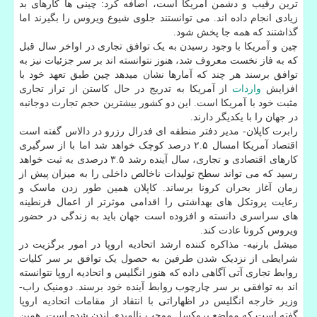
ترین رقیب و دشمن آمریکا است، اضافه کرد: چینی ها کارهای بد
زیادی انجام داده اند. می توانستند جلوی شیوع ویروس را بگیرند اما
گذاشتند که همه جا پخش شود.
چین و آمریکا با وجود رسیدن به یک توافق تجاری در اواخر سال قبل
که به فاز نخست معروف شد، هنوز نتوانسته اند بر سر جزئیات نیز به
توافق برسند هر چند که آمارها نشان میدهد چین طبق تعهد خود با
افزایش
واردات
از آمریکا به تدریج در حال کاستن از تراز تجاری
مثبت خود با آمریکا است. این دو کشور بیشترین حجم تجارت دوجانبه
در جهان را با یکدیگر دارند.
رابرت کاپلان- مدیر دفتر منطقه ای فدرال رزرو در دالاس گفته است
اقتصاد آمریکا امسال ۲.۵ درصد کوچک خواهد شد اما با از سرگیری
کارهای اقتصادی و تجاری، سال آینده رشد ۳.۵ درصدی به ثبت خواهد
رسید که می تواند سطح تولیدات ناخالص داخلی را به میزان پیش از
زمان آغاز بحران کرونا برساند. کاپلان همین طور زدن ماسک و
رعایت پروتکل های بهداشتی را اقدامی موثرتر از اعمال قرنطینه
های سراسری دانسته و افزوده است جهان باید به زندگی در حضور
ویروس کرونا عادت کند.
میشل بارنیه- مذاکره کننده ارشد اتحادیه اروپا در امور برگزیت در
شرایطی از نزدیک شدن طرفین به حصول یک توافق بر سر کلیات
روابط تجاری آتی آگاهی داده که هنوز انگلیس و اتحادیه اروپا نتوانسته
اند به توافقی بر سر چارچوب روابط آینده خود برسند. دومنیک راب-
وزیر خارجه انگلیس در اظهاراتی با انتقاد از مقامات اتحادیه اروپا
گفته است که مواضع بروکسل موجب ناامیدی لندن شده است. همین