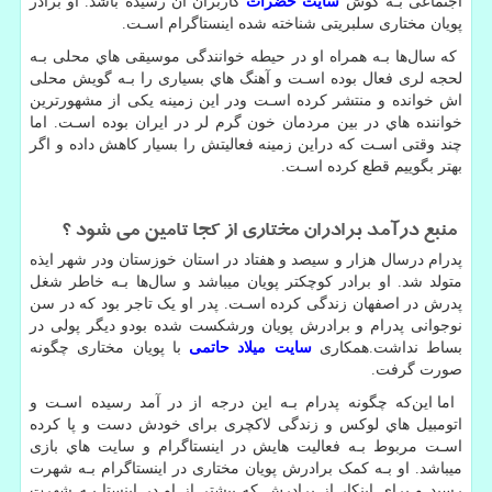
اجتماعی بـه گوش
سایت حضرات
کاربران ان رسیده باشد. او برادر
پویان مختاری سلبریتی شناخته شده اینستاگرام اسـت
.
که سال‌ها بـه همراه او در حیطه خوانندگی موسیقی هاي‌ محلی بـه
لحجه لری فعال بوده اسـت و آهنگ هاي‌ بسیاری را بـه گویش محلی
اش خوانده و منتشر کرده اسـت ودر این زمینه یکی از مشهورترین
خواننده هاي‌ در بین مردمان خون گرم لر در ایران بوده اسـت. اما
چند وقتی اسـت که دراین زمینه فعالیتش را بسیار کاهش داده و اگر
بهتر بگوییم قطع کرده اسـت
.
منبع درآمد برادران مختاری از کجا تامین می شود ؟
پدرام درسال هزار و سیصد و هفتاد در استان خوزستان ودر شهر ایذه
متولد شد. او برادر کوچکتر پویان میباشد و سال‌ها بـه خاطر شغل
پدرش در اصفهان زندگی کرده اسـت. پدر او یک تاجر بود که در سن
نوجوانی پدرام و برادرش پویان ورشکست شده بودو دیگر پولی در
بساط نداشت.همکاری
سایت میلاد حاتمی
با پویان مختاری چگونه
صورت گرفت
.
اما این‌که چگونه پدرام بـه این درجه از در آمد رسیده اسـت و
اتومبیل هاي‌ لوکس و زندگی لاکچری برای خودش دست و پا کرده
اسـت مربوط بـه فعالیت هایش در اینستاگرام و سایت هاي‌ بازی
میباشد. او بـه کمک برادرش پویان مختاری در اینستاگرام بـه شهرت
رسید و برای اینکار از برادرش که پیشتر از او در اینستا بـه شهرت