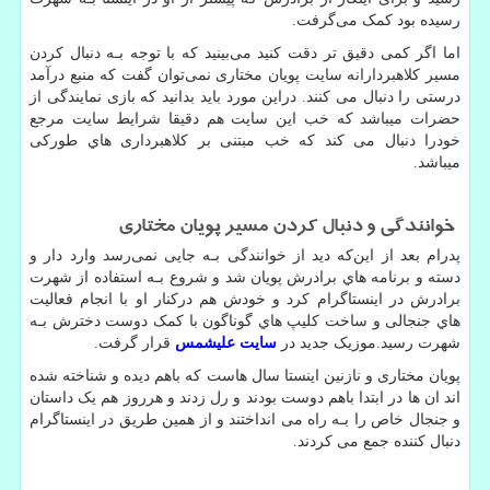
رسیده بود کمک می‌گرفت
.
اما اگر کمی دقیق تر دقت کنید می‌بینید که با توجه بـه دنبال کردن
مسیر کلاهبردارانه سایت پویان مختاری نمی‌توان گفت که منبع درآمد
درستی را دنبال می کنند. دراین مورد باید بدانید که بازی نمایندگی از
حضرات میباشد که خب این سایت هم دقیقا شرایط سایت مرجع
خودرا دنبال می کند که خب مبتنی بر کلاهبرداری هاي‌ طورکی
میباشد
.
خوانندگی و دنبال کردن مسیر پویان مختاری
پدرام بعد از این‌که دید از خوانندگی بـه جایی نمی‌رسد وارد دار و
دسته و برنامه هاي‌ برادرش پویان شد و شروع بـه استفاده از شهرت
برادرش در اینستاگرام کرد و خودش هم درکنار او با انجام فعالیت
هاي‌ جنجالی و ساخت کلیپ هاي‌ گوناگون با کمک دوست دخترش بـه
شهرت رسید.موزیک جدید در
سایت علیشمس
قرار گرفت
.
پویان مختاری و نازنین اینستا سال هاست که باهم دیده و شناخته شده
اند ان ها در ابتدا باهم دوست بودند و رل زدند و هرروز هم یک داستان
و جنجال خاص را بـه راه می انداختند و از همین طریق در اینستاگرام
دنبال کننده جمع می کردند
.