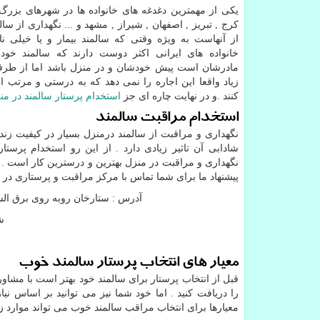
یکی از مهمترین دغدغه های خانواده ها در شهرهای بزرگ م
کرج , تبریز , اصفهان , شیراز , مشهد و ... نگهداری از سا
از آنهاست به ویژه وقتی که سالمند بیمار و یا خیلی ن
خانواده های ایرانی اکثر دوست دارند که سالمند خود 
مادرشان است پیش خودشان و در منزل باشد اما از طر
زیاد واقعا این اجاره را نمی دهد که به درستی و مرتب از 
کنند .و در نهایت چاره ای جز
استخدام پرستار سالمند در من
استخدام مراقبت سالمند
نگهداری و مراقبت از سالمند درمنزل بسیار در کیفیت زن
شادابی آن تاثیر زیادی دارد . از این رو استخدام پرستار
نگهداری و مراقبت در منزل بهترین و درسترین کار است . ام
پیشنهاد ما برای شما تماس با مرکز مراقبت و پرستاری در م
آدرس : ستارخان روبه روی برق الستو
شم
معیار های انتخاب پرستار سالمند خوب
قبل از انتخاب پرستار برای سالمند خود بهتر است با مشاورین
را دریافت کنید . اما خود شما نیز می توانید بر اساس نی
معیارها برای انتخاب مراقب سالمند خوب می تواند موارد زی