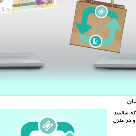
ان
كه سالمند
 در منزل