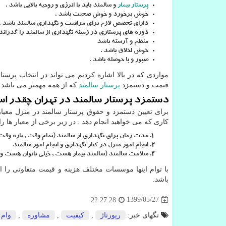
پرستار بیمار
و سالمند باید با انرژی و روحیه بالایی باشد .
خوش برخورد و خوش صحبت باشد .
دارای تخصص لازم برای مراقبت و نگهداری سالمند باشد .
دوره های پرستاری در زمینه نگهداری از سالمند را گذراند
منظم و آرسته باشد
خوش اخلاق باشد .
صبور و با حوصله باشد .
مواردی که در بالا اشاره کردیم می تواند در انتخاب پرست
قیمت و دستمزد
پرستار سالمند
که از همه مهمتر می باشد در
دستمزد پرستار سالمند در تهران چقدر ا
برای تعیین دستمزد و حقوق پرستار سالمند در منزل معیار
کاری که می خواهید انجام دهد . در زیر برخی از معیار ها را 
مدت زمان برای نگهداری از سالمند (تمام وقت , پاره وقت , 
انجام امور منزل در کنار نگهداری و انجام امور سالمند
سلامت سالمند (سالمند بیمار هست , خیلی ناتوان هست و ..
با توام اینها موسسات مختلف هزینه و قیمت متفاوتی را ارا
باشد.
1399/05/27
22:27:28
تگهای خبر:
رپورتاژ
,
كیفیت
,
مشاوره
,
وام