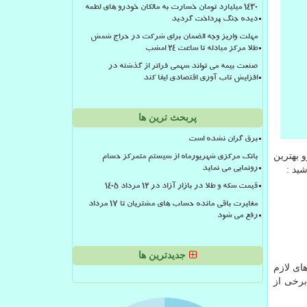
۱۴۳۰ میلیارد تومان خسارت به مالکان خودرو های لطمه
دیده جنگ پرداخت گردید
مهلت واریز وجه الضمان برای شرکت در حراج شمش
طلا مرکز مبادله تا ساعت ۲۴ امشب
صنعت بیمه می تواند سهمی فراتر از گذشته در
افزایش تاب آوری اقتصادی ایفا کند
پربحث ترین ها
برق گران نشده است
 بهترین
بانک مرکزی شهریورماه از سیستم متمرکز حسام
ید :
رونمایی می نماید
قیمت سکه و طلا در بازار آزاد در ۱۲ مرداد ۱۴۰۵
مغایرت باقی مانده حساب های مشتریان تا 17 مرداد
رفع می شود
جدیدترین ها
های لازم
برخی از