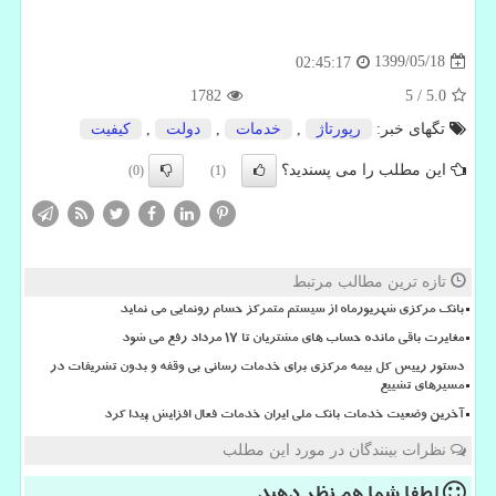
1399/05/18
02:45:17
1782
5
/
5.0
تگهای خبر:
رپورتاژ
,
خدمات
,
دولت
,
كیفیت
این مطلب را می پسندید؟
(0)
(1)
تازه ترین مطالب مرتبط
بانک مرکزی شهریورماه از سیستم متمرکز حسام رونمایی می نماید
مغایرت باقی مانده حساب های مشتریان تا 17 مرداد رفع می شود
دستور رییس کل بیمه مرکزی برای خدمات رسانی بی وقفه و بدون تشریفات در
مسیرهای تشییع
آخرین وضعیت خدمات بانک ملی ایران خدمات فعال افزایش پیدا کرد
نظرات بینندگان در مورد این مطلب
لطفا شما هم
نظر دهید