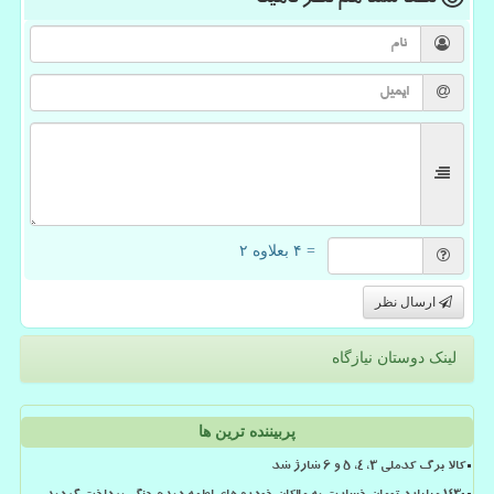
= ۴ بعلاوه ۲
ارسال نظر
لینک دوستان نیازگاه
پربیننده ترین ها
کالا برگ کدملی 3، 4، 5 و 6 شارژ شد