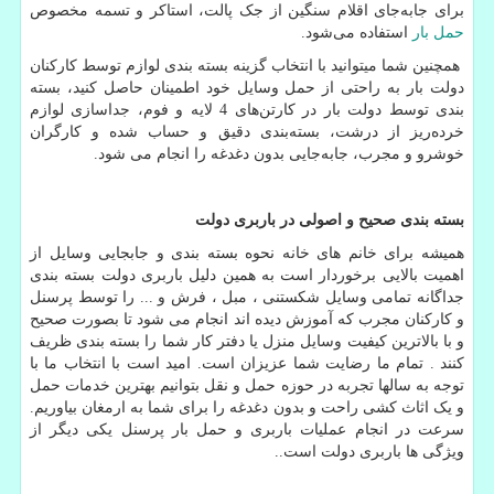
برای جابه‌جای اقلام سنگین از جک پالت، استاکر و تسمه مخصوص
حمل بار
استفاده می‌شود
.
همچنین شما میتوانید با انتخاب گزینه بسته بندی لوازم توسط کارکنان
دولت بار به راحتی از حمل وسایل خود اطمینان حاصل کنید، بسته
بندی توسط دولت بار در کارتن‌های 4 لایه و فوم، جداسازی لوازم
خرده‌ریز از درشت، بسته‌بندی دقیق و حساب شده و کارگران
خوشرو و مجرب، جابه‌جایی بدون دغدغه را انجام می شود
.
بسته بندی صحیح و اصولی در باربری دولت
همیشه برای خانم های خانه نحوه بسته بندی و جابجایی وسایل از
اهمیت بالایی برخوردار است به همین دلیل باربری دولت بسته بندی
جداگانه تمامی وسایل شکستنی ، مبل ، فرش و ... را توسط پرسنل
و کارکنان مجرب که آموزش دیده اند انجام می شود تا بصورت صحیح
و با بالاترین کیفیت وسایل منزل یا دفتر کار شما را بسته بندی ظریف
کنند . تمام ما رضایت شما عزیزان است. امید است با انتخاب ما با
توجه به سالها تجربه در حوزه حمل و نقل بتوانیم بهترین خدمات حمل
و یک اثاث کشی راحت و بدون دغدغه را برای شما به ارمغان بیاوریم.
سرعت در انجام عملیات باربری و حمل بار پرسنل یکی دیگر از
ویژگی ها باربری دولت است
..