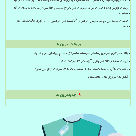
۱۴۳۰ میلیارد تومان خسارت به مالکان خودرو های لطمه دیده جنگ پرداخت گردید
مهلت واریز وجه الضمان برای شرکت در حراج شمش طلا مرکز مبادله تا ساعت ۲۴
امشب
صنعت بیمه می تواند سهمی فراتر از گذشته در افزایش تاب آوری اقتصادی ایفا
کند
پربحث ترین ها
بانک مرکزی شهریورماه از سیستم متمرکز حسام رونمایی می نماید
قیمت سکه و طلا در بازار آزاد در ۱۲ مرداد ۱۴۰۵
مغایرت باقی مانده حساب های مشتریان تا 17 مرداد رفع می شود
گذر پله نوروز خان کجاست؟
جدیدترین ها