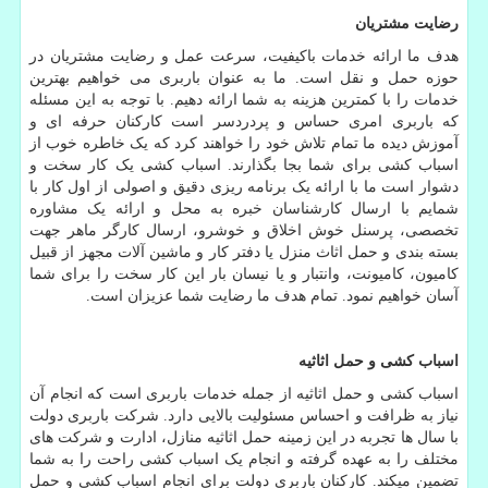
رضایت مشتریان
هدف ما ارائه خدمات باکیفیت، سرعت عمل و رضایت مشتریان در
حوزه حمل و نقل است. ما به عنوان باربری می خواهیم بهترین
خدمات را با کمترین هزینه به شما ارائه دهیم. با توجه به این مسئله
که باربری امری حساس و پردردسر است کارکنان حرفه ای و
آموزش دیده ما تمام تلاش خود را خواهند کرد که یک خاطره خوب از
اسباب کشی برای شما بجا بگذارند. اسباب کشی یک کار سخت و
دشوار است ما با ارائه یک برنامه ریزی دقیق و اصولی از اول کار با
شمایم با ارسال کارشناسان خبره به محل و ارائه یک مشاوره
تخصصی، پرسنل خوش اخلاق و خوشرو، ارسال کارگر ماهر جهت
بسته بندی و حمل اثاث منزل یا دفتر کار و ماشین آلات مجهز از قبیل
کامیون، کامیونت، وانتبار و یا نیسان بار این کار سخت را برای شما
آسان خواهیم نمود. تمام هدف ما رضایت شما عزیزان است
.
اسباب کشی و حمل اثاثیه
اسباب کشی و حمل اثاثیه از جمله خدمات باربری است که انجام آن
نیاز به ظرافت و احساس مسئولیت بالایی دارد. شرکت باربری دولت
با سال ها تجربه در این زمینه حمل اثاثیه منازل، ادارت و شرکت های
مختلف را به عهده گرفته و انجام یک اسباب کشی راحت را به شما
تضمین میکند. کارکنان باربری دولت برای انجام اسباب کشی و حمل