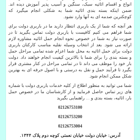
انواع و اقسام اثاثیه سبک، سنگین و آسیب پذیر آموزش دیده اند.
ضمن اینکه بسته بندی اثاثیه شما به شکلی انجام میگیرد که
کوچکترین صدمه ای به آنها وارد نشود.
هر آنچه که شما از یک باربری انتظار دارید ما در باربری دولت برای
شما فراهم می کنیم کافیست با باربری دولت تماس بگیرید تا در
صورت نیاز به شما در خصوص نحوه انجام حمل اثاثیه مشاوره لازم
ارائه می شود. بعد از انتخاب وسیله نقلیه مناسب کارکنان باربری
دولت برای حمل اثاثیه به محل شما اعزام شده تمامی مراحل حمل
و بسته بندی را برای شما با بالاترین کیفیت انجام خواهند داد. دولت
بار خود را موظف می داند تا در تمامی مراحل در کنار مشتری قرار
بگیرد تا فرآیند حمل و نقل به درستی و با اصول حرفه ای به بهترین
شکل ممکن انجام شود
.
شما می توانید به منظور اطلاع از کلیه خدمات باربری دولت با شماره
های زیر تماس حاصل فرمایید و از کارشناسان ما در خصوص حمل
بار، اثاثیه، بسته بندی و ... راهنمایی بگیرید
02126753100
02126753200
02126753004
آدرس:
خیابان دولت خیابان نعمتی کوچه دوم پلاک
۱۳۴۴
.