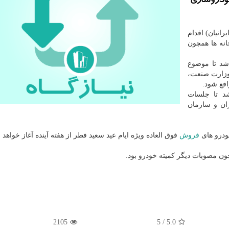
 خودروسازی
انیان) اقدام
نه ها همچون
شد تا موضوع
وزارت صنعت،
قع شود.
د تا جلسات
ن و سازمان
خودرو های
فروش
فوق العاده ویژه ایام عید سعید فطر از هفته آینده آغاز خواهد 
 مصوبات دیگر کمیته خودرو بود.
2105
5
/
5.0