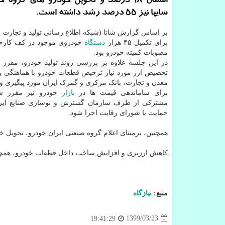
امسال 18 درصد و تحویل خودرو های گروه
سایپا نیز 55 درصد رشد داشته است.
بر اساس گزارش شاتا (شبکه اطلاع رسانی تولید و تجارت ایر
برای تکمیل ۴۵ هزار
دستگاه
خودروی موجود در کف کارخا
مصوبات کمیته خودرو بود.
در این جلسه علاوه بر بررسی روند تولید خودرو، مقرر 
تخصیص ارز مورد نیاز ترخیص قطعات خودرو با هماهنگی 
معدن و تجارت، بانک مرکزی و گمرک ایران مورد پیگیری وا
برای ساماندهی قیمت ها در
بازار
خودرو نیز مقرر ش
مشترکی از طرف سازمان گسترش و نوسازی صنایع ایرا
حمایت با شورای رقابت اجرا شود.
همچنین، برمبنای اعلام گروه صنعتی ایران خودرو، تحویل 
کاهش ارزبری و افزایش ساخت داخل قطعات خودرو، همچون
منبع:
نیازگاه
1399/03/23
19:41:29