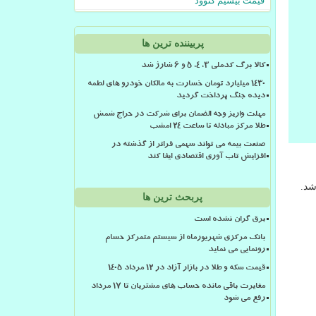
قیمت بیسیم کنوود
پربیننده ترین ها
کالا برگ کدملی 3، 4، 5 و 6 شارژ شد
۱۴۳۰ میلیارد تومان خسارت به مالکان خودرو های لطمه
دیده جنگ پرداخت گردید
مهلت واریز وجه الضمان برای شرکت در حراج شمش
طلا مرکز مبادله تا ساعت ۲۴ امشب
صنعت بیمه می تواند سهمی فراتر از گذشته در
افزایش تاب آوری اقتصادی ایفا کند
شد.
پربحث ترین ها
برق گران نشده است
بانک مرکزی شهریورماه از سیستم متمرکز حسام
رونمایی می نماید
قیمت سکه و طلا در بازار آزاد در ۱۲ مرداد ۱۴۰۵
مغایرت باقی مانده حساب های مشتریان تا 17 مرداد
رفع می شود