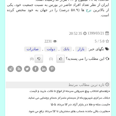
ایران از نظر تعداد افراد حاضر در بورس به نسبت جمعیت خود، یکی
از بالاترین
نرخ
ها (۵۸.۹ درصد) را در جهان به خود مختص کرده
است.
1399/03/21
20:52:35
2231
5
/
5.0
تگهای خبر:
بازار
,
بانك
,
دولت
,
صادرات
این مطلب را می پسندید؟
(0)
(1)
تازه ترین مطالب مرتبط
راهنمای انتخاب پیچ شیروانی سرمته از انواع تا نکات خرید و قیمت
بانک مرکزی شهریورماه از سیستم متمرکز حسام رونمایی می نماید
قیمت سکه و طلا در بازار آزاد در ۱۲ مرداد ۱۴۰۵
مغایرت باقی مانده حساب های مشتریان تا 17 مرداد رفع می شود