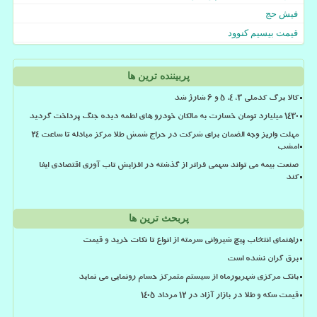
فیش حج
قیمت بیسیم کنوود
پربیننده ترین ها
کالا برگ کدملی 3، 4، 5 و 6 شارژ شد
۱۴۳۰ میلیارد تومان خسارت به مالکان خودرو های لطمه دیده جنگ پرداخت گردید
مهلت واریز وجه الضمان برای شرکت در حراج شمش طلا مرکز مبادله تا ساعت ۲۴
امشب
صنعت بیمه می تواند سهمی فراتر از گذشته در افزایش تاب آوری اقتصادی ایفا
کند
پربحث ترین ها
راهنمای انتخاب پیچ شیروانی سرمته از انواع تا نکات خرید و قیمت
برق گران نشده است
بانک مرکزی شهریورماه از سیستم متمرکز حسام رونمایی می نماید
قیمت سکه و طلا در بازار آزاد در ۱۲ مرداد ۱۴۰۵