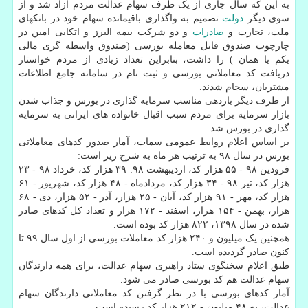
به این که سال جاری از یک طرف سهام عدالت مردم آزاد شد و از
سوی دیگر
دولت
تصمیم به واگذاری باقیمانده سهام خود در بانکهای
ملت، تجارت و
صادرات
و دو شرکت بیمه البرز و اتکایی امین در
چارچوب صندوق قابل معامله بورسی (صندوق واسطه گری مالی
یکم یا همان ) را داشت، بنابراین تعداد زیادی از مردم خواستار
دریافت کد معاملاتی بورسی و ثبت نام در سامانه جامع اطلاعات
مشتریان، سجام شدند.
از طرف دیگر بازدهی مناسب سرمایه گذاری در بورس و جذاب شدن
بازار سرمایه برای مردم سبب اقبال خانواده های ایرانی به سرمایه
گذاری در بورس شد.
بر اساس اعلام روابط عمومی سمات، آمار صدور کدهای معاملاتی
بورس در سال ۹۸ به ترتیب هر ماه به شرح زیر است:
فرودین ۹۸ - ۵۵ هزار کد، اردیبهشت ۹۸: ۳۹ هزار کد، خرداد ۹۸ - ۲۳
هزار کد، تیر ۹۸ - ۳۴ هزار کد، مردادماه - ۴۸ هزار کد، شهریور - ۶۱
هزار کد، مهر - ۹۱ هزار کد، آبان - ۲۵ هزار، آذر - ۵۲ هزار، دی - ۶۸
هزار، بهمن - ۱۵۴ هزار، اسفند - ۱۷۲ هزار و تعداد کل کدهای صادر
شده در سال ۱۳۹۸، ۸۲۲ هزار کد بوده است.
همچنین یک میلیون و ۲۴۰ هزار کد معاملات بورسی از اول سال ۹۹ تا
کنون صادر گردیده است.
طبق اعلام سخنگوی ستاد راهبری سهام عدالت، برای همه دارندگان
سهام عدالت هم کد بورسی صادر می شود.
آمار کدهای بورسی با در نظر گرفتن کد معاملاتی دارندگان سهام
عدالت، به ۴۸ میلیون و ۲۱۲ هزار کد رسیده است.