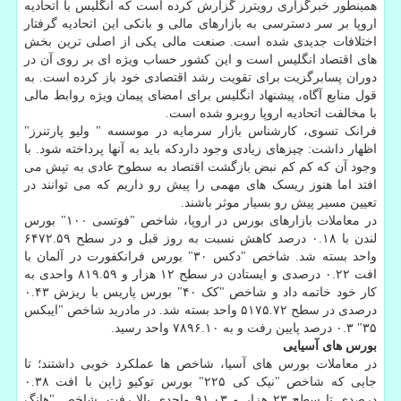
همینطور خبرگزاری رویترز گزارش کرده است که انگلیس با اتحادیه
اروپا بر سر دسترسی به بازارهای مالی و بانکی این اتحادیه گرفتار
اختلافات جدیدی شده است. صنعت مالی یکی از اصلی ترین بخش
های اقتصاد انگلیس است و این کشور حساب ویژه ای بر روی آن در
دوران پسابرگزیت برای تقویت رشد اقتصادی خود باز کرده است. به
قول منابع آگاه، پیشنهاد انگلیس برای امضای پیمان ویژه روابط مالی
با مخالفت اتحادیه اروپا روبرو شده است.
فرانک تسوی، کارشناس بازار سرمایه در موسسه " ولیو پارتنرز"
اظهار داشت: چیزهای زیادی وجود داردکه باید به آنها پرداخته شود. با
وجود آن که کم کم نبض بازگشت اقتصاد به سطوح عادی به تپش می
افتد اما هنوز ریسک های مهمی را پیش رو داریم که می توانند در
تعیین مسیر پیش رو بسیار موثر باشند.
در معاملات بازارهای بورس در اروپا، شاخص "فوتسی ۱۰۰" بورس
لندن با ۰.۱۸ درصد کاهش نسبت به روز قبل و در سطح ۶۴۷۲.۵۹
واحد بسته شد. شاخص "دکس ۳۰" بورس فرانکفورت در آلمان با
افت ۰.۲۲ درصدی و ایستادن در سطح ۱۲ هزار و ۸۱۹.۵۹ واحدی به
کار خود خاتمه داد و شاخص "کک ۴۰" بورس پاریس با ریزش ۰.۴۳
درصدی در سطح ۵۱۷۵.۷۲ واحد بسته شد. در مادرید شاخص "ایبکس
۳۵" ۰.۳ درصد پایین رفت و به ۷۸۹۶.۱۰ واحد رسید.
بورس های آسیایی
در معاملات بورس های آسیا، شاخص ها عملکرد خوبی داشتند؛ تا
جایی که شاخص "نیک کی ۲۲۵" بورس توکیو ژاپن با افت ۰.۳۸
درصدی تا سطح ۲۳ هزار و ۹۱.۰۳ واحدی بالا رفت. شاخص "هانگ