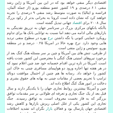
اقتصادی دیگر منفی خواهد بود که در این بین آمریکا و ژاپن رشد
منفی ۶.۱ درصدی و ۱۹ کشور عضو منطقه یورو (از جمله آلمان،
فرانسه و ایتالیا) به صورت متوسط رشد منفی ۹ درصدی را تجربه
خواهند کرد که نشان داده است کرونا به بحرانی بدتر از رکود بزرگ
سال ۲۰۰۸ برای
اقتصاد
جهانی تبدیل گشته است.
باآنکه بانکهای مرکزی بزرگ در سرتاسر جهان به تزریق نقدینگی به
بازارهای مالی ادامه می دهند اما نسبت به توانایی بانک ها برای تداوم
رویکرد حمایتی کنونی یا نگه داشتن
نرخ
بهره در سطوح منفی تردید
هایی وجود دارد. نرخ بهره حالا در امریکا ۰.۲۵ درصد و در منطقه
یورو، سوئیس و ژاپن منفی است.
از طرفی، تنش های بین آمریکا و چین بر سر مسئله هنگ کنگ بعد از
برخورد نیروهای امنیتی هنگ کنگی با معترضین این کشور شدت یافته
است. آمریکا در تازه ترین اقدام خصمانه خود ضد چین اعلام نمود که
در هر هفته تنها اجازه ورود دو هواپیمای مسافری چینی به خاک این
کشور را خواهد داد. رسانه ها هم چنین از احتمال موافقت دونالد
ترامپ با تحریم بعضی از مقامات چینی به بهانه های حقوق بشری و
دخالت در امور هنگ کنگ اطلاع داده اند.
چین و آمریکا بیشترین روابط تجاری جهان را با یکدیگر دارند و سال
قبل بعد از یک جنگ تجاری و تعرفه ای طولانی بر سر مقدمات توافق
بزرگتر که به فاز نخست معروف است، به توافق رسیدند. جنگ
تجاری این کشور یکی از علل اصلی ریزش بازارها و کاهش رشد
اقتصادی جهان پارسال بود و فعالان
بازار
نگران اند تشدید اختلافات