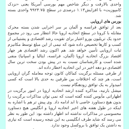
واحدی بالارفت و دیگر شاخص مهم بورسی آمریکا یعنی «نزدک
کامپوزیت» با افزایش۱.۱۳ درصدی در سطح ۹۹۲۴.۷۵ واحدی بسته
شد.
بورس های اروپایی
بعد از توافق فرانسه و آلمان بر سر اجرایی شدن بسته محرک
مقابله با کرونا در سطح اتحادیه اروپا حالا انتظار می رود در مجموع
حدود یک تریلیون یورو اعتبار برای تقویت رشد اقتصادی و پشتیبانی از
کسب و کارها تخصیص داده شود که نیمی از این مبلغ توسط مکانیزم
ثبات اروپایی تأمین خواهد شد. هم اکنون رشد اقتصادی هر چهار
اقتصاد بزرگ اتحادیه اروپا (آلمان، فرانسه، ایتالیا و اسپانیا) منفی
شده است و کارشناسان نسبت به در پیش بودن سخت ترین سال
اقتصادی دو دهه اخیر در این اتحادیه اخطار داده اند.
از طرفی مسئله برگزیت کماکان کانون توجه معامله گران اروپایی
است، هر چند که اختلافات بین طرفین به حدی بالا است که کسی
امیدوار به یک توافق زودهنگام نیست.
میشل بارنیه، مذاکره کننده ارشد اتحادیه اروپا در امور برگزیت در
اظهاراتی مأیوس کننده گفته است که نمی توان مذاکرات برگزیت را
بدون هیچ دستاورد خاصی تا ابد ادامه داد. وی پیش تر هم با اشاره به
اینکه در طول هفته های اخیر اتحادیه اروپا و انگلیس هیچ دستاورد
محسوسی در مذاکرات نداشته اند اظهار داشته بود: این طور به نظر
می رسد که شاید طرف انگلیسی به این نتیجه رسیده است که نیازی
به داشتن یک توافق با بروکسل وجود ندارد.