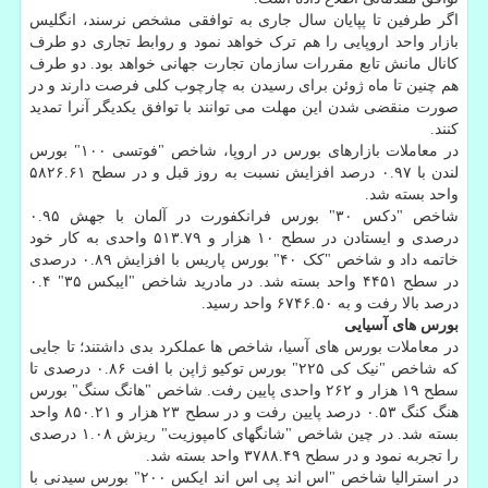
اگر طرفین تا پپایان سال جاری به توافقی مشخص نرسند، انگلیس
بازار واحد اروپایی را هم ترک خواهد نمود و روابط تجاری دو طرف
کانال مانش تابع مقررات سازمان تجارت جهانی خواهد بود. دو طرف
هم چنین تا ماه ژوئن برای رسیدن به چارچوب کلی فرصت دارند و در
صورت منقضی شدن این مهلت می توانند با توافق یکدیگر آنرا تمدید
کنند.
در معاملات بازارهای بورس در اروپا، شاخص "فوتسی ۱۰۰" بورس
لندن با ۰.۹۷ درصد افزایش نسبت به روز قبل و در سطح ۵۸۲۶.۶۱
واحد بسته شد.
شاخص "دکس ۳۰" بورس فرانکفورت در آلمان با جهش ۰.۹۵
درصدی و ایستادن در سطح ۱۰ هزار و ۵۱۳.۷۹ واحدی به کار خود
خاتمه داد و شاخص "کک ۴۰" بورس پاریس با افزایش ۰.۸۹ درصدی
در سطح ۴۴۵۱ واحد بسته شد. در مادرید شاخص "ایبکس ۳۵" ۰.۴
درصد بالا رفت و به ۶۷۴۶.۵۰ واحد رسید.
بورس های آسیایی
در معاملات بورس های آسیا، شاخص ها عملکرد بدی داشتند؛ تا جایی
که شاخص "نیک کی ۲۲۵" بورس توکیو ژاپن با افت ۰.۸۶ درصدی تا
سطح ۱۹ هزار و ۲۶۲ واحدی پایین رفت. شاخص "هانگ سنگ" بورس
هنگ کنگ ۰.۵۳ درصد پایین رفت و در سطح ۲۳ هزار و ۸۵۰.۲۱ واحد
بسته شد. در چین شاخص "شانگهای کامپوزیت" ریزش ۱.۰۸ درصدی
را تجربه نمود و در سطح ۳۷۸۸.۴۹ واحد بسته شد.
در استرالیا شاخص "اس اند پی اس اند ایکس ۲۰۰" بورس سیدنی با