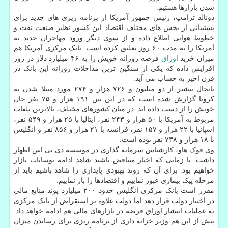
شدن بازارها هستیم.
دونالد ترامپ، رئیس جمهور آمریکا از برنامه ریزی های جدید برای
پشتیبانی از بخش های مختلف اقتصاد این کشور نظیر صنعت نفت و
خطوط هوایی اطلاع داده و از سوی دیگر ورود مهاجران جدید به
آمریکا را به مدت ۶۰ روز تعلیق کرده است. بانک مرکزی آمریکا هم
میزان خرید
اوراق
قرضه روزانه خویش را به ۴۶ میلیارد دلار در روز
افزایش داده که یکی از سنگین ترین مداخلات روزانه این بانک در
قرن اخیر به حساب می آید.
تابحال بیشتر از دو میلیون و ۷۲۶ هزار و ۲۷۴ مورد مبتلا شدن به
کرونا گزارش شده است که در این بین ۱۹۱ هزار و ۷۵ نفر جان
خویش را از دست داده اند. در میان کشورهای مختلف، بالاترین تلفات
مربوط به آمریکا با ۵۰ هزار و ۲۴۳ نفر، ایتالیا با ۲۵ هزار و ۵۴۹ نفر،
اسپانیا با ۲۲ هزار و ۱۵۷ نفر، فرانسه با ۲۱ هزار و ۸۵۶ نفر و انگلیس
با ۱۸ هزار و ۷۳۸ نفر بوده است.
وی فوک هاو، کارشناس سرمایه گذاری در موسسه دی بی اس اظهار
داشت: تا زمانی که اخبار متناقض باشند شاهد ادامه نوسانات بازار
خواهیم بود. برای آن که روند بهبودی پایداری را شاهد باشیم باید از
مرحله پیک بیماری عبور نماییم و اقتصادها را باز نماییم.
مقرر است بانک مرکزی انگلیس حدود ۲۰۰ میلیارد پوند منابع مالی
در اختیار دولت قرار دهد اما دولت علاوه بر استقراض از بانک مرکزی
به عملیات انتشار اوراق قرضه در بازارهای مالی هم ادامه خواهد داد.
پیش از این هم وزیر خزانه داری از برنامه ریزی برای رساندن میزان