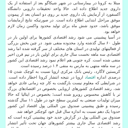
مبتلا به کرونا در بیمارستانی در شهر شیکاگو بعد از استفاده از یک
داروی جدید اطلاع داده اند، حالا واحد تحقیقات دارویی دانشگاه
آکسفورد از آزمایش یک داروی جدید بر روی دو انسان بعد از پیمودن
موفق مراحل ابتدایی اطلاع داده است. در صورتیکه نتایج آزمایشات
موفق باشد، حدود شش ماه برای تولید محدود واکسن زمان لازم
خواهد بود.
در آسیا پیشبینی می شود رشد اقتصادی کشورها برای اولین بار در
طول ۶۰ سال گذشته وارد محدوده منفی شود. در چین بخش بزرگی
از فعالیتهای تولیدی در استان های مختلف از سر گرفته شده اما رشد
اقتصادی سه ماهه نخست سال جاری برای اولین بار در نیم قرن اخیر
منفی شده است. کره جنوبی هم اعلام نمود رشد اقتصادی این کشور
در سه ماهه منتهی به مارس به منفی ۱.۴ درصد رسیده است.
کریستین لاگارد، رئیس بانک مرکزی اروپا نسبت به کوچک شدن ۱۵
درصدی اندازه
اقتصاد
اروپا در نتیجه انتشار کرونا اخطار داده است.
در شرایطی که معلوم نیست بازگشت به کار چه زمانی عادی خواهد
شد، رشد اقتصادی کشورهای اروپایی بخصوص در اقتصادهای بزرگ
تر با کاهش محسوس روبرو شده است؛ بخصوص در ایتالیا که حالا
میزان تولیدات صنعتی به کمترین سطح خود در طول ۱۱ سال گذشته
رسیده و طبق پیشبینی صندوق بین المللی پول اقتصاد این کشور
حدودا یک دهم نسبت به اندازه سال قبل خود کوچکتر خواهد شد.
صندوق بین المللی پول در گزارش جدید خود پیشبینی کرده است که
رشد اقتصادی سال جاری بیشتر کشورهای جهان تحت تأثیر انتشار