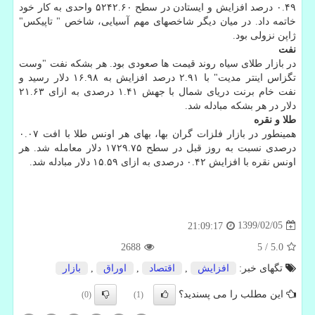
۰.۴۹ درصد افزایش و ایستادن در سطح ۵۲۴۲.۶۰ واحدی به کار خود
خاتمه داد. در میان دیگر شاخصهای مهم آسیایی، شاخص " تاپیکس"
ژاپن نزولی بود.
نفت
در بازار طلای سیاه روند قیمت ها صعودی بود. هر بشکه نفت "وست
تگزاس اینتر مدیت" با ۲.۹۱ درصد افزایش به ۱۶.۹۸ دلار رسید و
نفت خام برنت دریای شمال با جهش ۱.۴۱ درصدی به ازای ۲۱.۶۳
دلار در هر بشکه مبادله شد.
طلا و نقره
همینطور در بازار فلزات گران بها، بهای هر اونس طلا با افت ۰.۰۷
درصدی نسبت به روز قبل در سطح ۱۷۲۹.۷۵ دلار معامله شد. هر
اونس نقره با افزایش ۰.۴۲ درصدی به ازای ۱۵.۵۹ دلار مبادله شد.
1399/02/05
21:09:17
2688
5
/
5.0
تگهای خبر:
افزایش
,
اقتصاد
,
اوراق
,
بازار
این مطلب را می پسندید؟
(0)
(1)