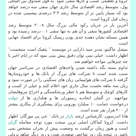
کرونا و تعطیلی کسب و کارها منفی شود. به قول صندوق بین المللی
پول، متوسط رشد اقتصادی سال جاری جهان منفی سه درصد خواهد
بود که بسیار پایین تر از متوسط رشد ۳.۳ درصدی پیشبینی شده در
زمان قبل کرونا است.
آخرین بار در جریان رکود مالی بزرگ سال ۲۰۰۸ متوسط رشد
اقتصادی کشورها منفی و آن هم به تنها منفی ۰.۱ درصد رسیده بود و
همین مسئله نشان دهنده جدی بودن ریسک کرونا برای اقتصاد جهانی
است.
میشل چاگینو، مدیر سبد دارایی در موسسه " پثفیک است منیجمنت"
اظهار داشت: خیلی نمی توان دقیق پیش بینی نمود که در ایام اخیر با
چه چیزهایی مواجه خواهیم شد.
تداوم بسته نگه داشته شدن واحدهای اقتصادی در سرتاسر جهان
سبب شده است تا شرکت های بزرگ از بانک ها و خودروسازها
گرفته تا شرکت های هواپیمایی زیان های سنگینی را در صورت سود و
زیان سه ماهه نخست سال جاری خود اعلام کنند و خیلی از کسب و
کارهای کوچک و متوسط هم با خطر ورشکستگی و اخراج نیروهایشان
مواجهند. در آلمان اتحادیه رستوران ها و هتلداری ها از
دولت
درخواست حمایت ۱۰ میلیارد یورویی برای پیشگیری از بیکاری بیشتر
از ۲۰۰ هزار نفر شده است.
هانا اندرسون، کارشناس ارشد
بازار
در بانک ' جی پی مورگان' اظهار
داشت: کرونا کماکان اصلی ترین مبحث مورد توجه معامله
گران
است و هنوز زمان برگشت به وضعیت پیش از بحران مشخص نمی
باشد. در نتیجه یک روز شاخص صعودی شدن و روز دیگر شاهد نزولی