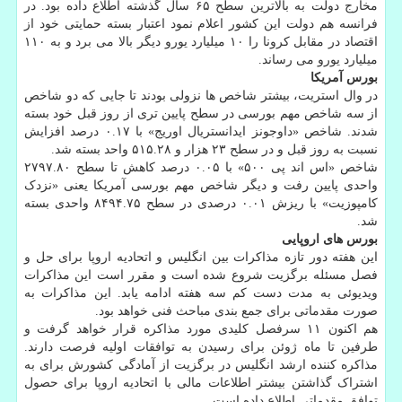
مخارج دولت به بالاترین سطح ۶۵ سال گذشته اطلاع داده بود. در
فرانسه هم دولت این کشور اعلام نمود اعتبار بسته حمایتی خود از
اقتصاد در مقابل کرونا را ۱۰ میلیارد یورو دیگر بالا می برد و به ۱۱۰
میلیارد یورو می رساند.
بورس آمریکا
در وال استریت، بیشتر شاخص ها نزولی بودند تا جایی که دو شاخص
از سه شاخص مهم بورسی در سطح پایین تری از روز قبل خود بسته
شدند. شاخص «داوجونز ایدانستریال اوریج» با ۰.۱۷ درصد افزایش
نسبت به روز قبل و در سطح ۲۳ هزار و ۵۱۵.۲۸ واحد بسته شد.
شاخص «اس اند پی ۵۰۰» با ۰.۰۵ درصد کاهش تا سطح ۲۷۹۷.۸۰
واحدی پایین رفت و دیگر شاخص مهم بورسی آمریکا یعنی «نزدک
کامپوزیت» با ریزش ۰.۰۱ درصدی در سطح ۸۴۹۴.۷۵ واحدی بسته
شد.
بورس های اروپایی
این هفته دور تازه مذاکرات بین انگلیس و اتحادیه اروپا برای حل و
فصل مسئله برگزیت شروع شده است و مقرر است این مذاکرات
ویدیوئی به مدت دست کم سه هفته ادامه یابد. این مذاکرات به
صورت مقدماتی برای جمع بندی مباحث فنی خواهد بود.
هم اکنون ۱۱ سرفصل کلیدی مورد مذاکره قرار خواهد گرفت و
طرفین تا ماه ژوئن برای رسیدن به توافقات اولیه فرصت دارند.
مذاکره کننده ارشد انگلیس در برگزیت از آمادگی کشورش برای به
اشتراک گذاشتن بیشتر اطلاعات مالی با اتحادیه اروپا برای حصول
توافق مقدماتی اطلاع داده است.