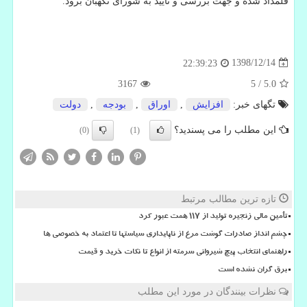
قلمداد شده و جهت بررسی و تایید به شورای نگهبان برود.
1398/12/14
22:39:23
3167
5
/
5.0
تگهای خبر:
افزایش
,
اوراق
,
بودجه
,
دولت
این مطلب را می پسندید؟
(0)
(1)
تازه ترین مطالب مرتبط
تأمین مالی زنجیره تولید از ۱۱۷ همت عبور کرد
چشم انداز صادرات گوشت مرغ از ناپایداری سیاستها تا اعتماد به خصوصی ها
راهنمای انتخاب پیچ شیروانی سرمته از انواع تا نکات خرید و قیمت
برق گران نشده است
نظرات بینندگان در مورد این مطلب