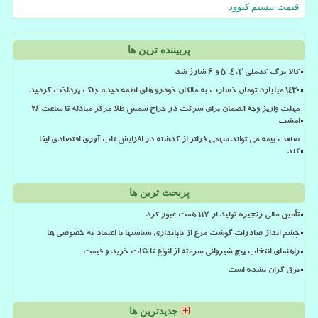
قیمت بیسیم کنوود
پربیننده ترین ها
کالا برگ کدملی 3، 4، 5 و 6 شارژ شد
۱۴۳۰ میلیارد تومان خسارت به مالکان خودرو های لطمه دیده جنگ پرداخت گردید
مهلت واریز وجه الضمان برای شرکت در حراج شمش طلا مرکز مبادله تا ساعت ۲۴
امشب
صنعت بیمه می تواند سهمی فراتر از گذشته در افزایش تاب آوری اقتصادی ایفا
کند
پربحث ترین ها
تأمین مالی زنجیره تولید از ۱۱۷ همت عبور کرد
چشم انداز صادرات گوشت مرغ از ناپایداری سیاستها تا اعتماد به خصوصی ها
راهنمای انتخاب پیچ شیروانی سرمته از انواع تا نکات خرید و قیمت
برق گران نشده است
جدیدترین ها