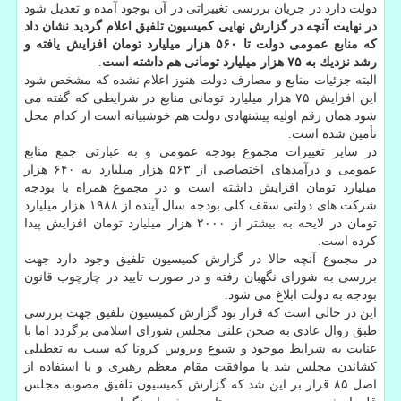
دولت دارد در جریان بررسی تغییراتی در آن بوجود آمده و تعدیل شود
در نهایت آنچه در گزارش نهایی كمیسیون تلفیق اعلام گردید نشان داد
كه منابع عمومی دولت تا ۵۶۰ هزار میلیارد تومان افزایش یافته و
رشد نزدیك به ۷۵ هزار میلیارد تومانی هم داشته است
.
البته جزئیات منابع و مصارف دولت هنوز اعلام نشده كه مشخص شود
این افزایش ۷۵ هزار میلیارد تومانی منابع در شرایطی كه گفته می
شود همان رقم اولیه پیشنهادی دولت هم خوشبیانه است از كدام محل
تأمین شده است.
در سایر تغییرات مجموع بودجه عمومی و به عبارتی جمع منابع
عمومی و درآمدهای اختصاصی از ۵۶۳ هزار میلیارد به ۶۴۰ هزار
میلیارد تومان افزایش داشته است و در مجموع همراه با بودجه
شركت های دولتی سقف كلی بودجه سال آینده از ۱۹۸۸ هزار میلیارد
تومان در لایحه به بیشتر از ۲۰۰۰ هزار میلیارد تومان افزایش پیدا
كرده است.
در مجموع آنچه حالا در گزارش كمیسیون تلفیق وجود دارد جهت
بررسی به شورای نگهبان رفته و در صورت تایید در چارچوب قانون
بودجه به دولت ابلاغ می شود.
این در حالی است كه قرار بود گزارش كمیسیون تلفیق جهت بررسی
طبق روال عادی به صحن علنی مجلس شورای اسلامی برگردد اما با
عنایت به شرایط موجود و شیوع ویروس كرونا كه سبب به تعطیلی
كشاندن مجلس شد با موافقت مقام معظم رهبری و با استفاده از
اصل ۸۵ قرار بر این شد كه گزارش كمیسیون تلفیق مصوبه مجلس