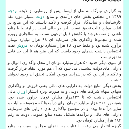
به گزارش نیازگاه به نقل از ایسنا، پس از رونمایی از لایحه
بودجه
۱۳۹۹ در مجلس بخش های درآمدی و منابع
دولت
بسیار مورد نقد
كارشناسان و نمایندگان قرار گرفت و تاكید داشتند كه این منابع در
اغلب موارد قالب تحقق نیست. این در حالی است در ارتباط با منابع
ناشی از نفت هرچند با كاهش قابل توجهی نسبت به سالجاری روبرو
شده و مجموعا واگذاری های سرمایه ای ۹۸ هزار میلیارد تومان
برآورد شده بود و فقط حدود ۴۸ هزار میلیارد تومان به
فروش
نفت
اختصاص داشت نقدهای وجود داشت كه این منبع هم تا این حد قابل
تحقق نیست.
از سوی دیگر حدود ۵۰ هزار میلیارد تومان از محل واگذاری اموال و
دارایی های دولت پیشبینی می شود كه آن هم مورد انتقاد قرار گرفت
و تاكید بر این بود كه در شرایط موجود امكان تحقق آن وجود نخواهد
داشت.
بخش دیگر منابع دولت به دارایی های مالی یعنی فروش و واگذاری
سهام، سهام شركت های دولتی و به صورت ویژه انتشار
اوراق
مالی
اختصاص داشت كه تا ۱۲۴هزار میلیارد تومان برآورد شده بود.
همینطور ۲۶۱ هزار میلیارد تومان برای درآمدها كه مجموعه مالیات و
سایر درآمدها بوده و در مجموع واگذاری های دارایی های سرمایه،
دارایی های مالی و درآمدها تشكیل دهنده منابع عمومی دولت به رقم
۴۸۴ هزار میلیارد تومان بود.
گرچه انتظار می رفت با عنایت به نقدهای مجلس نسبت به منابع