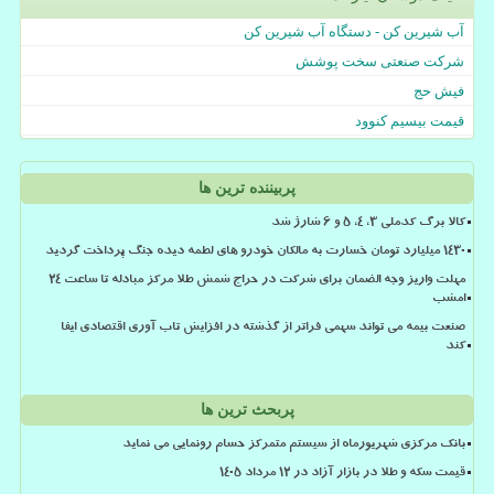
آب شیرین کن - دستگاه آب شیرین کن
شرکت صنعتی سخت پوشش
فیش حج
قیمت بیسیم کنوود
پربیننده ترین ها
کالا برگ کدملی 3، 4، 5 و 6 شارژ شد
۱۴۳۰ میلیارد تومان خسارت به مالکان خودرو های لطمه دیده جنگ پرداخت گردید
مهلت واریز وجه الضمان برای شرکت در حراج شمش طلا مرکز مبادله تا ساعت ۲۴
امشب
صنعت بیمه می تواند سهمی فراتر از گذشته در افزایش تاب آوری اقتصادی ایفا
کند
پربحث ترین ها
بانک مرکزی شهریورماه از سیستم متمرکز حسام رونمایی می نماید
قیمت سکه و طلا در بازار آزاد در ۱۲ مرداد ۱۴۰۵