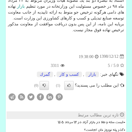
استناد به تبصره دو بند یك مصوبه هیات وزیران مربوط به ۲۴ مرداد
ماه ۹۸ در خصوص مسئولیت این وزارتخانه در مورد تنظیم
بازار
نهاده
های دامی هرگونه ترخیص جو منوط به ارائه تاییدیه از جانب معاونت
توسعه صنایع تبدیلی و كسب و كارهای كشاورزی این وزارت است.
برپایه این نامه، از این پس بدون دریافت موافقت از معاونت مذكور
ترخیص نهاده فوق مجاز نیست.
1398/12/12
19:38:00
3311
5
/
5.0
تگهای خبر:
بازار
,
كسب و كار
,
گمرك
این مطلب را می پسندید؟
(0)
(1)
تازه ترین مطالب مرتبط
قیمت سکه و طلا در بازار آزاد در ۱۲ مرداد ۱۴۰۵
گذر پله نوروز خان کجاست؟