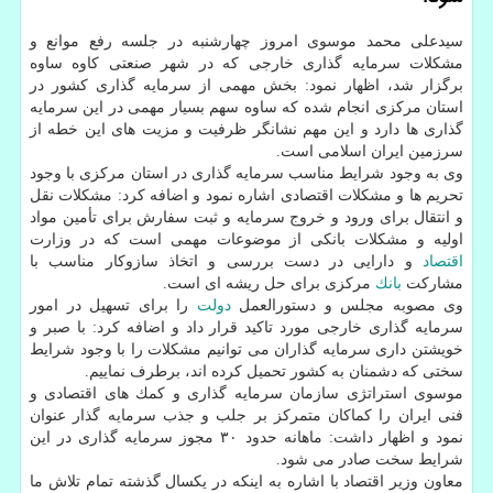
سیدعلی محمد موسوی امروز چهارشنبه در جلسه رفع موانع و
مشكلات سرمایه گذاری خارجی كه در شهر صنعتی كاوه ساوه
برگزار شد، اظهار نمود: بخش مهمی از سرمایه گذاری كشور در
استان مركزی انجام شده كه ساوه سهم بسیار مهمی در این سرمایه
گذاری ها دارد و این مهم نشانگر ظرفیت و مزیت های این خطه از
سرزمین ایران اسلامی است.
وی به وجود شرایط مناسب سرمایه گذاری در استان مركزی با وجود
تحریم ها و مشكلات اقتصادی اشاره نمود و اضافه كرد: مشكلات نقل
و انتقال برای ورود و خروج سرمایه و ثبت سفارش برای تأمین مواد
اولیه و مشكلات بانكی از موضوعات مهمی است كه در وزارت
اقتصاد
و دارایی در دست بررسی و اتخاذ سازوكار مناسب با
مشاركت
بانك
مركزی برای حل ریشه ای است.
وی مصوبه مجلس و دستورالعمل
دولت
را برای تسهیل در امور
سرمایه گذاری خارجی مورد تاكید قرار داد و اضافه كرد: با صبر و
خویشتن داری سرمایه گذاران می توانیم مشكلات را با وجود شرایط
سختی كه دشمنان به كشور تحمیل كرده اند، برطرف نماییم.
موسوی استراتژی سازمان سرمایه گذاری و كمك های اقتصادی و
فنی ایران را كماكان متمركز بر جلب و جذب سرمایه گذار عنوان
نمود و اظهار داشت: ماهانه حدود ۳۰ مجوز سرمایه گذاری در این
شرایط سخت صادر می شود.
معاون وزیر اقتصاد با اشاره به اینكه در یكسال گذشته تمام تلاش ما