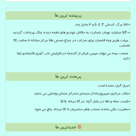
پربیننده ترین ها
کالا برگ کدملی 3، 4، 5 و 6 شارژ شد
۱۴۳۰ میلیارد تومان خسارت به مالکان خودرو های لطمه دیده جنگ پرداخت گردید
مهلت واریز وجه الضمان برای شرکت در حراج شمش طلا مرکز مبادله تا ساعت ۲۴
امشب
صنعت بیمه می تواند سهمی فراتر از گذشته در افزایش تاب آوری اقتصادی ایفا
کند
پربحث ترین ها
برق گران نشده است
بانک مرکزی شهریورماه از سیستم متمرکز حسام رونمایی می نماید
قیمت سکه و طلا در بازار آزاد در ۱۲ مرداد ۱۴۰۵
مغایرت باقی مانده حساب های مشتریان تا 17 مرداد رفع می شود
جدیدترین ها