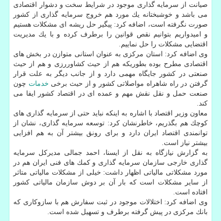
صیانت از سرمایه گذاری موجود در شرایط سخت و دشوار اقتصادی
می باشد و خوشبختانه یك مورد هم خروج سرمایه گذاری از كشور
صورت نگرفته است، اضافه كرد: پیگیر حل ریشه ای مشكلات هستیم
و امیدواریم بتوانیم نقص قوانین را برطرف كرده و با یك مدیریت
اقتضایی مشكلات را حل نماییم.
وی اضافه كرد: استان مركزی به عنوان استانی متوازن در بخش های
اقتصادی مطرح بوده بطوریكه هم از حیث كشاوررزی و هم از حیث
صنعتی در كشور جایگاه مهمی دارد و از جانب دیگر به علت قرار
گرفتن در راه شاهراه مواصلاتی كشور و از حیث برخی
خدمات
چون
صنعت حمل و نقل نقش مهم و عمده ای در اقتصاد كشور ایفا می
كند.
معاون وزیر اقتصاد با اشاره به اینكه نباید حتی از سرمایه گذاری های
كوچك هم بگذریم، خاطرنشان كرد: توسعه سرمایه گذاری، نشان از
توانمندی اقتصاد ایران دارد و برای رونق بیشتر آن به هم افزایی
بیشتر نیاز است.
به گزارش نیازگاه به نقل از ایسنا، احمد جمالی مدیركل سرمایه
گذاری خارجی سازمان سرمایه گذاری و كمك های فنی ایران هم در
مورد مشكلاتی مالیاتی اظهار داشت: خیلی از مشكلات مالیاتی متاثر
از سایر مشكلات است كه بار آن بر دوش سازمان مالیاتی كشور
افتاده است.
وی اضافه كرد: اختلالات موجود در ثبت سفارش هم با سازوكاری كه
بانك مركزی در پیش گرفته برطرف و تسهیل شده است.