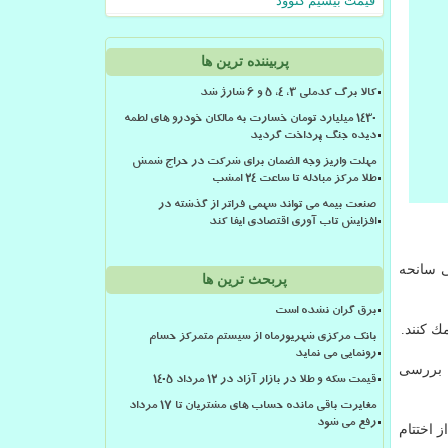
قیمت بیسیم کنوود
پربیننده ترین ها
کالا برگ کدملی 3، 4، 5 و 6 شارژ شد
۱۴۳۰ میلیارد تومان خسارت به مالکان خودرو های لطمه
دیده جنگ پرداخت گردید
مهلت واریز وجه الضمان برای شرکت در حراج شمش
طلا مرکز مبادله تا ساعت ۲۴ امشب
صنعت بیمه می تواند سهمی فراتر از گذشته در
افزایش تاب آوری اقتصادی ایفا کند
ی سانحه
پربحث ترین ها
برق گران نشده است
ك كنند.
بانک مرکزی شهریورماه از سیستم متمرکز حسام
رونمایی می نماید
ت بررسی
قیمت سکه و طلا در بازار آزاد در ۱۲ مرداد ۱۴۰۵
مغایرت باقی مانده حساب های مشتریان تا 17 مرداد
رفع می شود
 اختتام