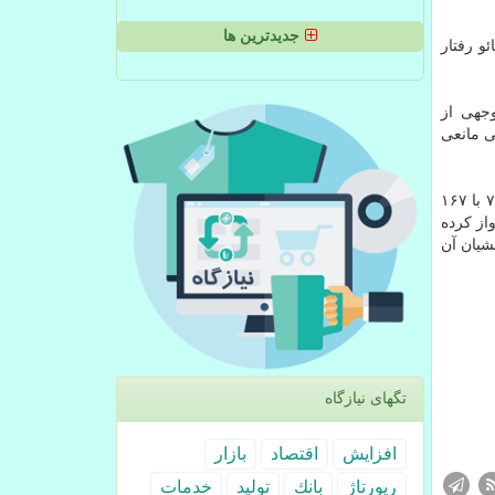
جدیدترین ها
و رفتار
وجهی از
ی مانعی
به گزارش نیازگاه به نقل از ایرنا، یك فروند هواپیمای بوئینگ ۸۰۰-۷۳۷ متعلق به شركت هواپیمایی اوكراین اینترنشنال با شماره پرواز ۷۵۲ با ۱۶۷
كی یف پرواز كرده
مه سرنشیان آن
تگهای نیازگاه
افزایش
اقتصاد
بازار
رپورتاژ
بانك
تولید
خدمات