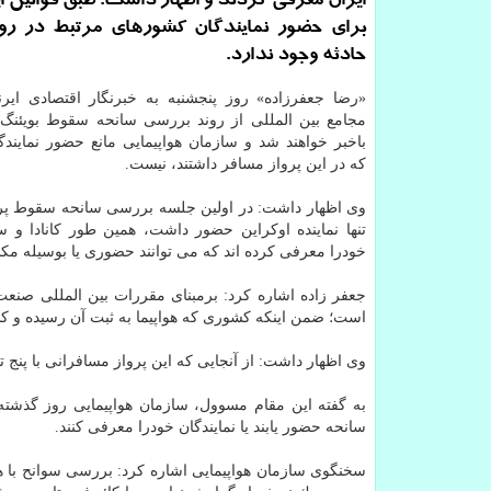
ایران معرفی كردند و اظهار داشت: طبق قوانین ای
برای حضور نمایندگان كشورهای مرتبط در رو
حادثه وجود ندارد.
«رضا جعفرزاده» روز پنجشنبه به خبرنگار اقتصادی ایرن
باخبر خواهند شد و سازمان هواپیمایی مانع حضور نمایند
كه در این پرواز مسافر داشتند، نیست.
وی اظهار داشت: در اولین جلسه بررسی سانحه سقوط پروا
تنها نماینده اوكراین حضور داشت، همین طور كانادا و سو
خودرا معرفی كرده اند كه می توانند حضوری یا بوسیله مكاتب
جعفر زاده اشاره كرد: برمبنای مقررات بین المللی صنع
است؛ ضمن اینكه كشوری كه هواپیما به ثبت آن رسیده و كش
وی اظهار داشت: از آنجایی كه این پرواز مسافرانی با پنج
به گفته این مقام مسوول، سازمان هواپیمایی روز گذشته
سانحه حضور یابند یا نمایندگان خودرا معرفی كنند.
سخنگوی سازمان هواپیمایی اشاره كرد: بررسی سوانح با هد