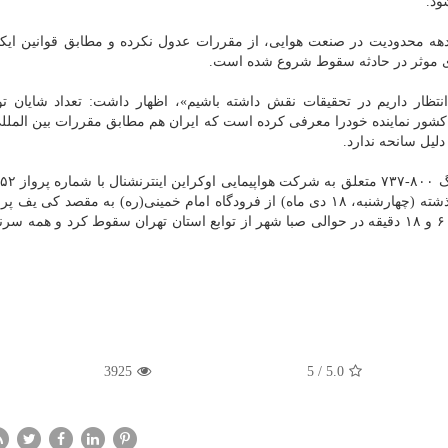
ود.
دهه محدودیت در صنعت هوایی، از مقررات عدول نكرده و مطابق قوانین ایكائ
های موثر در حادثه سقوط شروع شده است.
نتظار داریم در تحقیقات نقش داشته باشیم»، اظهار داشت: تعداد شایان ت
این كشور نماینده خودرا معرفی كرده است كه ایران هم مطابق مقررات بین الملل
یل سانحه ندارد.
مسافر و ۹ خدمه پرواز كه در ساعت ۶ و ۱۲ دقیقه روز گذشته (چهارشنبه، ۱۸ دی ماه) از فرودگاه امام خمینی(ره) به مقصد 
بود، بعد از قطع ارتباطات با بخش كنترل ترافیك در ساعت ۶ و ۱۸ دقیقه در حوالی صبا شهر از توابع استان تهران سقوط كرد و ه
3925
5
/
5.0