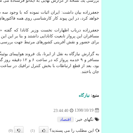
بررسی یك نسخه از گزارش نهایی به ایكائو فرستاده می ش
جعفرزاده بیان داشت: ایران اثبات نموده كه با وجود سه 
خواهد كرد، در این پیوند كار كارشناسی روی همه فاكتور
جعفرزاده درباب اظهارات نخست وزیر كانادا كه گفته «ا
مسافران این پرواز تابعیت كانادایی داشتند و بنا بر این 
برای حضور و نقش آفرینی كشورهای مرتبط جهت بررسی دل
جان باختند.
منبع:
نیازگاه
1398/10/19
23:44:40
تگهای خبر:
اقتصاد
این مطلب را می پسندید؟
(0)
(1)