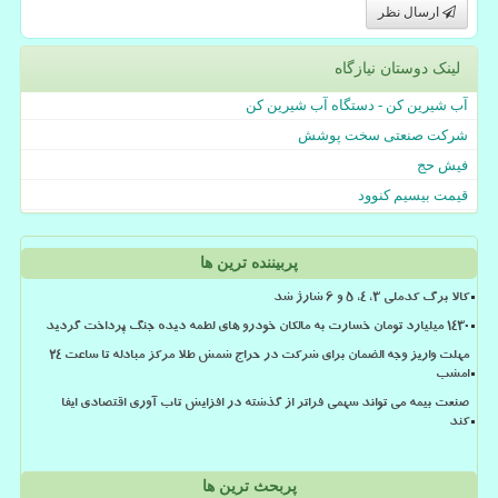
ارسال نظر
لینک دوستان نیازگاه
آب شیرین کن - دستگاه آب شیرین کن
شرکت صنعتی سخت پوشش
فیش حج
قیمت بیسیم کنوود
پربیننده ترین ها
کالا برگ کدملی 3، 4، 5 و 6 شارژ شد
۱۴۳۰ میلیارد تومان خسارت به مالکان خودرو های لطمه دیده جنگ پرداخت گردید
مهلت واریز وجه الضمان برای شرکت در حراج شمش طلا مرکز مبادله تا ساعت ۲۴
امشب
صنعت بیمه می تواند سهمی فراتر از گذشته در افزایش تاب آوری اقتصادی ایفا
کند
پربحث ترین ها