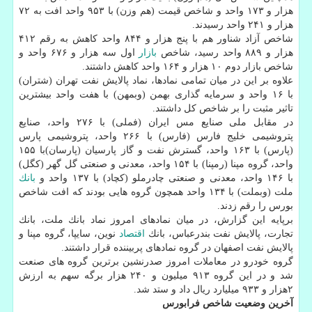
هزار و ۱۷۳ واحد و شاخص قیمت (هم وزن) با ۹۵۳ واحد افت به ۷۲
هزار و ۲۴۱ واحد رسیدند.
شاخص آزاد شناور هم با پنج هزار و ۸۴۴ واحد كاهش به رقم ۴۱۲
هزار و ۸۸۹ واحد رسید، شاخص
بازار
اول سه هزار و ۶۷۶ واحد و
شاخص بازار دوم ۱۰ هزار و ۱۶۴ واحد كاهش داشتند.
علاوه بر این در میان تمامی نمادها، نماد پالایش نفت تهران (شتران)
با ۱۶ واحد و سرمایه گذاری بهمن (وبمهن) با هفت واحد بیشترین
تاثیر مثبت را بر شاخص كل داشتند.
در مقابل ملی صنایع مس ایران (فملی) با ۲۷۶ واحد، صنایع
پتروشیمی خلیج فارس (فارس) با ۲۶۶ واحد، پتروشیمی پارس
(پارس) با ۱۶۳ واحد، گسترش نفت و گاز پارسیان (پارسان)با ۱۵۵
واحد، گروه مپنا (رمپنا) با ۱۵۴ واحد، معدنی و صنعتی گل گهر (كگل)
با ۱۴۶ واحد، معدنی و صنعتی چادرملو (كچاد) با ۱۳۷ واحد و
بانك
ملت (وبملت) با ۱۳۴ واحد همچون گروه هایی بودند كه افت شاخص
بورس را رقم زدند.
برپایه این گزارش، در میان نمادهای امروز نماد بانك ملت، بانك
تجارت، پالایش نفت بندرعباس، بانك
اقتصاد
نوین، سایپا، گروه مپنا و
پالایش نفت اصفهان در گروه نمادهای پربیننده قرار داشتند.
گروه خودرو در معاملات امروز صدرنشین برترین گروه های صنعت
شد و در این گروه ۹۱۳ میلیون و ۲۴۰ هزار برگه سهم به ارزش
۲هزار و ۹۳۳ میلیارد ریال داد و ستد شد.
آخرین وضعیت شاخص فرابورس