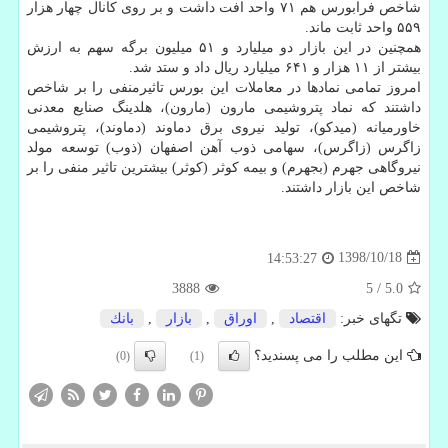
شاخص فرابورس هم ۷۱ واحد افت داشت و بر روی كانال چهار هزار
۵۵۹ واحد ثابت ماند.
همچنین در این بازار دو میلیارد و ۵۱ میلیون برگه سهم به ارزش
بیشتر از ۱۱ هزار و ۶۴۱ میلیارد ریال داد و ستد شد.
امروز تمامی نمادها در معاملات این بورس تاثیرمنفی را بر شاخص
داشتند كه نماد پتروشیمی مارون (مارون)، هلدینگ صنایع معدنی
خاورمیانه (میدكو)، تولید نیروی برق دماوند (دماوند)، پتروشیمی
زاگرس (زاگرس)، سهامی ذوب آهن اصفهان (ذوب) توسعه مولد
نیروگاهی جهرم (بجهرم) و بیمه كوثر (كوثر) بیشترین تاثیر منفی را بر
شاخص این بازار داشتند.
1398/10/18
14:53:27
3888
5
/
5.0
تگهای خبر:
اقتصاد
,
اوراق
,
بازار
,
بانك
این مطلب را می پسندید؟
(0)
(1)