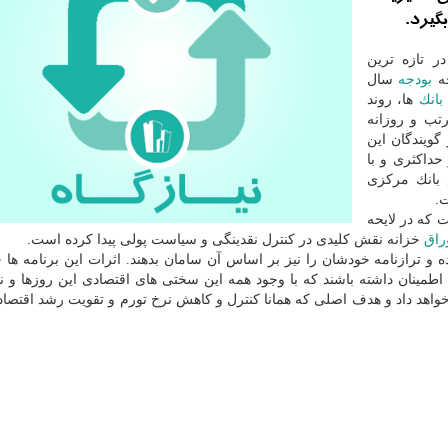
گیرد.
ر تازه ترین
حه
بودجه
سال
بانك
ها، روند
تب و روزانه
گویندگان این
داكثری و با
 بانك مركزی
ت.
 كه در لایحه
راق
خزانه نقش كلیدی در كنترل نقدینگی و سیاست پولی پیدا كرده است.
 و ترازنامه خودشان را نیز بر اساس آن سامان بدهند. اثرات این برنامه ها خ
طمینان داشته باشند كه با وجود همه این سختی های اقتصادی این روزها و نا
 خواهد داد و هدف اصلی كه همانا كنترل و كاهش نرخ تورم و تقویت رشد اقتصا