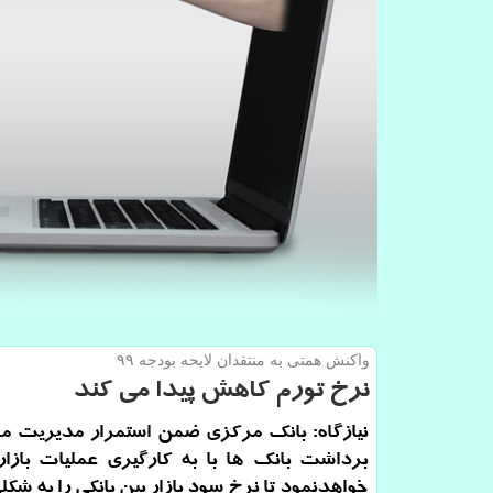
واكنش همتی به منتقدان لایحه بودجه ۹۹
نرخ تورم كاهش پیدا می كند
نیازگاه: بانك مركزی ضمن استمرار مدیریت م
برداشت بانك ها با به كارگیری عملیات بازار
خواهدنمود تا نرخ سود بازار بین بانكی را به ش