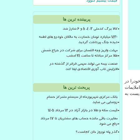
قیمت بیسیم کنوود
پربیننده ترین ها
کالا برگ کدملی 3، 4، 5 و 6 شارژ شد
۱۴۳۰ میلیارد تومان خسارت به مالکان خودرو های لطمه
دیده جنگ پرداخت گردید
مهلت واریز وجه الضمان برای شرکت در حراج شمش
طلا مرکز مبادله تا ساعت ۲۴ امشب
صنعت بیمه می تواند سهمی فراتر از گذشته در
افزایش تاب آوری اقتصادی ایفا کند
ودرا در
ملایمات
پربحث ترین ها
دیست به
بانک مرکزی شهریورماه از سیستم متمرکز حسام
رونمایی می نماید
قیمت سکه و طلا در بازار آزاد در ۱۲ مرداد ۱۴۰۵
مغایرت باقی مانده حساب های مشتریان تا 17 مرداد
رفع می شود
گذر پله نوروز خان کجاست؟