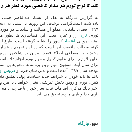
كند تا نرخ تورم در مدار كاهشی مورد نظر قرار ب
به گزارش نیازگاه به نقل از ایسنا، عبدالناصر همتی د
یادداشت اینستاگرامی نوشت: این روزها با استناد به لای
۱۳۹۹ فضای تبلیغاتی مملو از مطالب و شایعات در مورد
تورم،
نرخ
ارز و غیره است. این فضاسازی ها بطور مر
امنیت روانی
اقتصاد
كشور را نشانه گرفته است. فارغ از 
گونه مطالب واقعیت این است كه در اوج تحریم و فشار ح
وجود تاثیر مقطعی اصلاح قیمت بنزین بر شاخص تورم
تدابیر لازم را برای تداوم كنترل و مهار تورم انجام داده اس
برای سال آینده همچون مهم ترین برنامه ها مجوزهایی است
بودجه سال ۱۳۹۹ آمده است و بدین سان خرید و
فروش
او
بانك ها باید خودرا با شرایط جدید سیاست پولی تطبیق داده
كنترل تورم و رونق بخش غیرنفتی نشان خواهد داد. مردم ا
اخیر بانك مركزی اقدامات ثبات ساز خودرا با قدرت ادامه
یاری خدا و یاری مردم تحقق می یابد.
منبع:
نیازگاه