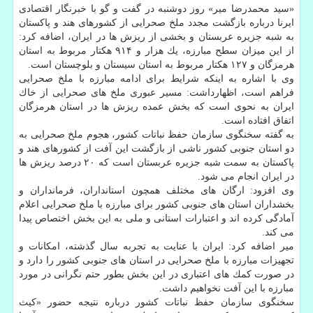
«سید محمدرضا میر» روز دوشنبه در گفت و گو با خبرنگار اقتصادی
ایرنا درباره بازگشت مجدد ملخ صحرایی از كشورهای هند و پاكستان
به شبه جزیره عربستان و بخشی از ریزش ها در ایران، اضافه كرد:
از این میزان سطح مبارزه، یك هزار و ۹۱۴ هكتار مربوط به استان
هرمزگان و ۱۲۷ هكتار مربوط به استان سیستان و بلوچستان است.
وی با اشاره به اینكه شرایط برای ادامه مبارزه با ملخ صحرایی
فراهم است، اظهارداشت: مسیر عبوری ملخ های صحرایی از خاك
ایران به نحوی است كه بخش عمده ریزش ها در استان هرمزگان
اتفاق افتاده است.
به گفته سخنگوی سازمان حفظ نباتات كشور، هجوم ملخ صحرایی به
دو استان جنوبی كشور ناشی از بازگشت این آفت از كشورهای هند و
پاكستان به سمت شبه جزیره عربستان است كه ۲۰ درصد ریزش ها
در ایران انجام می شود.
وی افزود: ارگان های مختلف همچون استانداران، فرمانداران و
بخشداران استان های جنوبی كشور برای مبارزه با ملخ صحرایی اعلام
آمادگی كرده اند و اعتبارات استانی و ملی به این بخش اختصاص پیدا
می كند.
میر اضافه كرد: ایران با عنایت به تجربه سال گذشته، امكانات و
تجهیزات مبارزه با ملخ صحرایی در استان های جنوبی كشور را دارد و
در صورت كمك های اعتباری در این بخش بطور حتم نگرانی در مورد
مبارزه با این آفت نخواهیم داشت.
سخنگوی سازمان حفظ نباتات كشور درباره نتیجه حضور «كیث