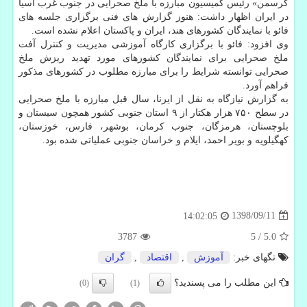
كرسمن» رئیس كمیسیون مبارزه با ملخ صحرایی در جنوب غرب آسیا
در ایران اظهار داشت: هنوز گزارش های فنی برگزاری جلسه های
فائو با نمایندگان كشورهای هند، ایران و پاكستان اعلام نشده است.
وی افزود: فائو با برگزاری كارگاه آموزشی مدیریت و كنترل آفت
ملخ صحرایی برای نمایندگان كشورهای مورد تهدید ریزش ملخ
صحرایی توانسته شرایط را برای مبارزه مطلوب در كشورهای مذكور
فراهم آورد.
به گزارش نیازگاه به نقل از ایرنا، سال قبل مبارزه با ملخ صحرایی
در سطح ۷۵۰ هزار هكتار از ۹ استان جنوبی كشور همچون سیستان و
بلوچستان، هرمزگان، جنوب كرمان، بوشهر، فارس، خوزستان،
كهگیلویه و بویر احمد، ایلام و خراسان جنوبی عملیاتی شده بود.
1398/09/11
14:02:05
3787
5
/
5.0
تگهای خبر:
آموزش
,
اقتصاد
,
گران
این مطلب را می پسندید؟
(0)
(1)