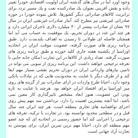
وجود آورد اما در سال های گذشته ایران اولویت اقتصادی خودرا تغییر
داده و نقش آفرینی بعنوان یك صادركننده نفت و یك مسیر تردد برای
ترانزیت كالاهای صادراتی دیگر كشورها، تلاش نموده خودرا در حوزه
صادراتی غیرنفتی نیز مطرح كند. آمار صادرات غیرنفتی ایران در سال
۹۷ نشان از صادرات بیشتر از ۴۰ میلیارد دلاری تاجران ایرانی دارد و
هر چند این عدد در دوران تحریم، یك موفقیت به حساب می آید اما
همچنان فاصله ای طولانی تا رسیدن به اهداف بلندمدت دارد. طبق
برنامه ریزی های صورت گرفته، عضویت موقت ایران در اتحادیه
اوراسیا از یكشنبه هفته جاری كلید خورده و طبق برنامه ریزی های
صورت گرفته، تعداد زیادی از كالاها در این تجارت امكان جابه جایی با
تعرفه ترجیحی خواهند داشت. این برنامه ریزی از سویی می تواند در
تامین نیازهای وارداتی ایران در دوران تحریم نقشی بسیار مهم ایفا
كند و از طرف دیگر با عنایت به محدودیت هایی كه در تبادلات بانكی
وجود دارد، احیانا طرح واردات در ازای صادرات نیز از گزینه های روی
میز اوراسیا برای اقتصاد ایران خواهد بود. هرچند با عنایت به تازه
بودن این عضویت، هنوز ابعاد مشخص تاثیرگذاری كار معین نمی
باشد، اما آنچه بیشترین اهمیت را دارد، برداشتن سد مهم پیش روی
اجرای توافقنامه های تجاری منطقه است. هر چند ایران چند سال
قبل و در سطحی محدود توانسته بود، در تجارت با تركیه، تعرفه های
ترجیحی را اجرایی كند اما حضور رسمی در اتحادیه ای كه چند عضو
مهم منطقه ای دارد، احیانا مهم ترین تمرین ایران، برای پیوستن به
تجارت آزاد جهانی است.