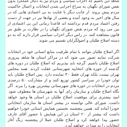
شاهد این باشیم كه احزاب سیاسی و مردم نیز به دنبال عملكرد بدون
نقص شورای نگهبان به سراغ اجرایی شدن انتخابات و اعمال حاكمیت
مردم پیش بروند. از جانب دیگر با عنایت به بی اعتمادی هایی كه در
سال های اخیر به وجود آمده و بعضی از نهادها نیز در جهت از دست
رفتن اعتماد مردم قدم برداشته اند قاعدتا زمانی این بی اعتمادی از
بین می رود كه مردم نقش شورای نگهبان را در نظارت بر طبق مر
قانون مشاهده كنند. در راس دیگر احزاب سیاسی قرار دارند كه به دو
دسته اصلاح طلبان و اصولگرایان تقسیم می شوند.
اگر اصلاح طلبان بتوانند با تمام ظرفیت منابع انسانی خود در انتخابات
شركت نمایند تصور می شود كه در مراكز استان ها شاهد پیروزی
اصلاح طلبان باشیم. گرچه باید بپذیریم كه اصلاح طلبان در دوره های
گذشته از حوزه های انتخابیه شهرستانی غفلت كردند. همه مجلس
تهران نیست بلكه تهران فقط ۳۰ نماینده دارد. پس اصلاح طلبان باید
توان خودرا در سراسر كشور توزیع كنند و از مشاركت ۵۰ درصدی
مردم در انتخابات در حوزه های شهرستانی بیشترین بهره را ببرند. اگر
نگاه اصلاح طلبان و سازمان رای آنها به شهرستان ها معطوف شود.
امید بیشتری برای موفقیت اصلاح طلبان در استان ها وجود خواهد
داشت. شورای عالی توانسته در بیشتر استان ها سازمان انتخاباتی
خودرا آماده كند. همین پنچشنبه نخستین همایش استانی خودرا خواهیم
داشت كه بیشتر از ۲۰ استان در این همایش با حضور آقای عارف
حضور پیدا خواهند كرد و اصلاح طلبان عملا از پنچشنبه زنگ آغاز
انتخابات را به صدا در خواهند آورد.