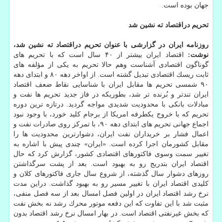
جهان بوده است.
تحریم دراقتصاد ته نشین شد
روزنامه ایران در گزارشی با عنوان تحریم دراقتصاد ته نشین شد،
نوشت:
اقتصاد ایران بیشتر از ۴۰ سال است كه با تحریم های
گوناگون اقتصادی آشناست وهم حالا تحریم به یكی از مؤلفه های
ثابت ریسك اقتصادی تبدیل گشته است. از اواخر دهه ۸۰ و ابتدای دهه
۹۰ شمسی تحریم ها مقابل ایران با شناسایی نقاط ضعف اقتصاد
ایران تندتر و بُرنده تر شد، بطوریكه در فاز جدید تحریم ها نفت و
مبادلات بانكی با محدودیت شدیدی مواجه گردید. درتازه ترین دوره
تحریم كه با خروج یكطرفه امریكا از برجام كلید خورد، با وجود نبود
اجماع جهانی تحریم های ابتدای دهه ۹۰، با تمركز روی صادرات نفت و
اعمال فشار بر خریداران نفت ایران، دشوارترین محدودیت ها را
مقابل كشورمان اجرا كرده است. «ایران» چندی پیش با اشاره به
تغییر سمت وسوی فاكتورهای اقتصادی كشور، گزارش كرد كه حال
اقتصاد ایران بتدریج رو به بهبود است. بعد از پشت سرگذاشتن
روزهای دشوار سال گذشته، از شروع سال جاری فاكتورهای كلان و
كلیدی اقتصاد ایران با تغییر مسیر رو به بهبود گذاشت. دراین مدت
نرخ رشد اقتصاد ایران در اولین فصل امسال بعد از سه فصل منفی،
مثبت شد با این تفاوت كه این دفعه موتور محرك رشد نه بخش نفت
كه بخش غیرنفتی اقتصاد است. در بهار امسال نرخ رشد اقتصاد بدون