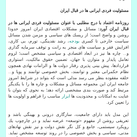
مسئولیت فردی ایرانی ها در قبال ایران
روزنامه اعتماد با درج مطلبی با عنوان مسئولیت فردی ایرانی ها در
قبال ایران آورد:
مسائل و مشكلات اقتصادی ایران امروز حدودا
روشن و واضح است؛ از ریسك های سیاسی و مزمن شدن مسائل
سیاست خارجی تا كسری
بودجه
، رشد نقدینگی، تورم، بی كاری،
افزایش فقر و سیاست های منجر به رانت و توقف سرمایه گذاری
و... چاره ها نیز در ابعاد اقتصادی و سیاسی مشخص است؛ لزوم
تعامل پایدار و متوازن با جهان، تضمین حقوق مالكیت، استواری
قراردادها، پیش بینی پذیری رفتار دولت ها و الزامات نهادی همچون
نظام حكمرانی معتبر و توانمند، بخش خصوصی توانمند و پویا و...
حلقه مفقوده بنظر می رسد مدلی است كه بتواند در شرایط امروز
جامعه ایران این مجموعه مسائل و مشكلات و چاره ها را با یكدیگر
مرتبط كند و صورت بندی مشخصی ارائه دهد؛ به نحوی كه بتوان با
عنایت به امكانات و محدودیت ها
ابزار
مناسب را فراهم و اولویت ها
را تعیین كرد.
این مدل باید دارای جامعیت، سازگاری درونی و بهینگی باشد و
تعریفی روشن از مفهوم «توسعه» عرضه نماید و در چارچوب یك
رویكرد سیستمی، جامع و كل نگر نقش دولت و نیز نقش نهادهای
مدنی، سیاسی و بخش خصوصی را در روند توسعه مشخص نماید.