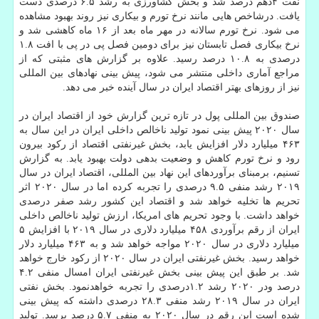
نفت ۴دهم درصد شد و بخش كشاورزی به رشد ۶.۵ درصدی دست
یافت. درشاخص هایی مانند نرخ تورم و بیكاری نیز روند بهبود مشاهده
می شود. نرخ تورم سالانه در مهر ماه بعد از ۱۶ ماه كاهشی شد و
نرخ بیكاری فصل تابستان نیز برای دومین فصل پی در پی با افت ۱.۸
درصدی به ۱۰.۸ درصد رسید. علاوه بر گزارش های مثبتی كه از
مراجع آماری داخلی منتشر می شود، پیش بینی نهادهای بین المللی
نیز از روزهای بهتر اقتصاد ایران در سال آینده خبر می دهد.
صندوق بین المللی پول در تازه ترین گزارش خود از اقتصاد ایران در
سال ۲۰۲۰ پیش بینی نمود تولید ناخالص داخلی ایران در این سال به
۴۶۳ میلیارد دلار افزایش یابد، بخش غیرنفتی اقتصاد از ركود بیرون
رود و نرخ تورم كاهش و وضعیت بدهی دولت بهبود یابد. به گزارش
تسنیم، برمبنای برآوردهای این نهاد بین المللی، اقتصاد ایران در سال
۲۰۱۹ رشد منفی ۹.۵ درصدی را تجربه كرده اما در سال ۲۰۲۰ اثر
تحریم ها تخلیه خواهد شد و اقتصاد این كشور رشد صفر درصدی
خواهد داشت. با وجود تحریم های امریكا، ارزش تولید ناخالص داخلی
ایران از رقم برآوردی ۴۵۸ میلیارد دلاری در سال ۲۰۱۹ با افزایش ۵
میلیارد دلاری در سال ۲۰۲۰ مواجه خواهد شد و به ۴۶۳ میلیارد دلار
خواهد رسید. بخش غیرنفتی ایران در سال ۲۰۲۰ از ركود خارج خواهد
شد. بر طبق این پیش بینی بخش غیرنفتی ایران امسال منفی ۴.۲
درصد ودر ۲۰۲۰ رشد ۱.۲درصدی را تجربه خواهدنمود. بخش نفتی
ایران در سال ۲۰۱۹ رشد منفی ۲۸.۳ درصدی داشته كه پیش بینی
شده است این رقم در سال ۲۰۲۰ به منفی ۵.۷ درصد برسد. تولید