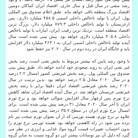
رشد منفی در سال قبل و سال جاری، اقتصاد ایران كماكان دومین
اقتصاد بزرگ منطقه باقی خواهد ماند. طبق اعلام صندوق بین المللی
پول، ایران با تولید ناخالص داخلی اسمی ۴۵۸.۵ میلیارد دلاری، پس
ازعربستان با تولید ناخالص داخلی ۷۷۹.۳ میلیارد دلار، بزرگ ترین
اقتصاد منطقه است. نزدیك ترین رقیب ایران، امارات با تولید ناخالص
داخلی ۴۰۵.۸ میلیارد دلاری خواهد بود. پیش بینی شده است سال
آینده تولید ناخالص داخلی اسمی ایران به ۴۶۳.۱ میلیارد دلار افزایش
یابد و جایگاه ایران در رده دوم در سال ۲۰۲۰ نیز حفظ شود.
با وجود رشد پایین كه بیشتر مربوط به بخش نفتی است، رشد بخش
غیر نفتی ایران به روند صعودی خود ادامه خواهد داد. طبق پیش بینی
صندوق بین المللی پول، رشد بخش غیرنفتی كشور امسال ۲.۲ درصد
و در سال ۲۰۲۰ معادل ۲.۵ درصد خواهد بود. بدین ترتیب در سال
۲۰۲۰ رشد بخش غیرنفتی اقتصاد ایران دقیقا برابر با رشد بخش
غیرنقتی عربستان خواهد شد. در سال آینده اقتصاد ایران شاهد كاهش
نرخ تورم پس ازچهار سال افزایش متوالی خواهد بود و نرخ تورم
ایران تا آخر سال ۲۰۲۰ معادل ۳۱ درصد پیش بینی شده است. برای
امسال نرخ تورم ایران در سطح ۳۵.۷ درصد پیش بینی شده است.
علاوه بر نرخ تورم، هسته تورمی كه از آن بعنوان تورم سخت نیز نام
برده می شود در راه كاهشی خواهد بود. هسته تورمی نرخ تورم را
بدون احتساب تغییرات قیمت گروه مواد غذایی و انرژی در نظر می
گیرد كه دلیل آن نیز نوسانات بیشتر این دو گروه نسبت به سایر گروه