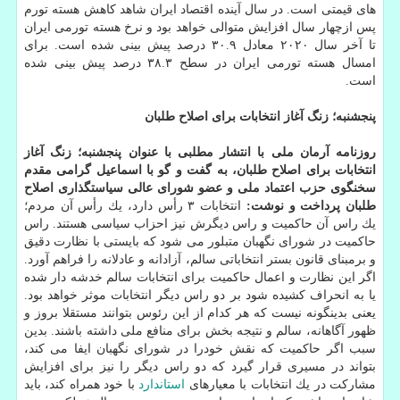
های قیمتی است. در سال آینده اقتصاد ایران شاهد كاهش هسته تورم
پس ازچهار سال افزایش متوالی خواهد بود و نرخ هسته تورمی ایران
تا آخر سال ۲۰۲۰ معادل ۳۰.۹ درصد پیش بینی شده است. برای
امسال هسته تورمی ایران در سطح ۳۸.۳ درصد پیش بینی شده
است.
پنجشنبه؛ زنگ آغاز انتخابات برای اصلاح طلبان
روزنامه آرمان ملی با انتشار مطلبی با عنوان پنجشنبه؛ زنگ آغاز
انتخابات برای اصلاح طلبان، به گفت و گو با اسماعیل گرامی مقدم
سخنگوی حزب اعتماد ملی و عضو شورای عالی سیاستگذاری اصلاح
طلبان پرداخت و نوشت:
انتخابات ۳ رأس دارد، یك رأس آن مردم؛
یك راس آن حاكمیت و راس دیگرش نیز احزاب سیاسی هستند. راس
حاكمیت در شورای نگهبان متبلور می شود كه بایستی با نظارت دقیق
و برمبنای قانون بستر انتخاباتی سالم، آزادانه و عادلانه را فراهم آورد.
اگر این نظارت و اعمال حاكمیت برای انتخابات سالم خدشه دار شده
یا به انحراف كشیده شود بر دو راس دیگر انتخابات موثر خواهد بود.
یعنی بدینگونه نیست كه هر كدام از این رئوس بتوانند مستقلا بروز و
ظهور آگاهانه، سالم و نتیجه بخش برای منافع ملی داشته باشند. بدین
سبب اگر حاكمیت كه نقش خودرا در شورای نگهبان ایفا می كند،
بتواند در مسیری قرار گیرد كه دو راس دیگر را نیز برای افزایش
مشاركت در یك انتخابات با معیارهای
استاندارد
با خود همراه كند، باید