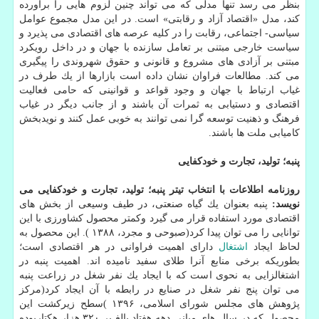
بنظر می رسد تنها مدلی كه می تواند چنین لزوم هایی را برآورده
كند، مدل «اقتصاد آزاد و رقابتی» است. در این مدل مجموع عوامل
سیاسی- اجتماعی، رقابت را در كلیه عرصه های اقتصادی می پذیرد و
سیاست خارجی مبتنی بر تعامل سازنده با جهان و در داخل رویكرد
مبتنی بر آزادی های مشروع و قانونی و حقوق شهروندی را پیگیری
می كند. مطالعات فراوان نشان داده است بازارها از یك طرف در
غیاب ارتباط با جهان و وجود قواعد و قوانینی كه حامی فعالیت
اقتصادی و دستیابی به ثمرات آن باشند و از جانب دیگر در غیاب
فرهنگ و ذهنیت توسعه گرا نمی توانند به خوبی عمل كنند و نویدبخش
كامیابی ملت ها باشند.
پنبه؛ تولید، تجارت و خودكفایی
روزنامه اطلاعات با انتخاب تیتر پنبه؛ تولید، تجارت و خودكفایی می
نویسد:
پنبه بعنوان یك گیاه صنعتی، در طیف وسیعی از بخش های
اقتصادی مورد استفاده قرار می گیرد وكمتر محصول كشاورزی با این
توانایی را می توان پیدا كرد(صبوحی و مجرد، ۱۳۸۸ ). این محصول به
لحاظ ایجاد
اشتغال
دارای اهمیت فراوانی در هر اقتصادی است؛
بطوریكه برخی منابع آنرا طلای سفید نامیده اند. اهمیت پنبه در
اشتغالزایی به نحوی است كه با ایجاد یك نفر شغل در زراعت پنبه
می توان پنج نفر شغل در صنایع در رابطه با آن ایجاد كرد(مركز
پژوهش های مجلس شورای اسلامی، ۱۳۹۶ )سطح زیركشت این
محصول كه در سال های میانی دهه هفتاد بالغ بر ۳۲۰ هزار هكتاربوده