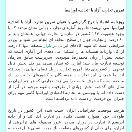
تمرین تجارت آزاد با اتحادیه اوراسیا
روزنامه اعتماد با درج گزارشی با عنوان تمرین تجارت آزاد با اتحادیه
اوراسیا، می نویسد:
«امروز آمارهای تجارت جهانی نشان میدهد كه با
وجود عضویت ۱۶۴ كشور در سازمان تجارت جهانی، همچنان بالغ بر
۸۰ درصد از تجارت جهان در سطح منطقه ای انجام می شود و این در
شرایطی است كه سهم كالاهای ایرانی در
بازار
منطقه، تنها ۳ درصد
از كل واردات همسایه ها را تشكیل می دهد». این آماری است كه
چندی پیش از زبان محمدرضا مودودی، سرپرست سابق سازمان
توسعه تجارت بیان شد؛ آماری كه نشان میدهد هر چند بخش قابل
توجهی از كشورهای دنیا، امروز تجارت در یك فضای جهانی را پذیرفته
اند اما همچنان این تجارت با همسایگان و كشورهای حاضر در یك
منطقه است كه حرف نخست را می زند، تجارتی كه هر چند ایران در
سال های گذشته بخش زیادی از ظرفیت بالقوه موجود در آنرا از
دست داده اما با پیوستن به اتحادیه اقتصادی اوراسیا گامی مهم برای
جبران این فرصت از دست داده برداشته است.
هرچند موقعیت جغرافیایی ایران، سبب شده این كشور در تاریخ
طولانی خود، همواره نقشی كلیدی در تجارت ایفا كند و از جاده
ابریشم تا تجارت در دوران مدرن، عبور محموله های ترانزیتی از
ایران، برای خیلی از كشورهای منطقه، یك مزیت نسبی قابل توجه به