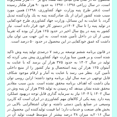
است، در سال زراعی ۱۳۹۸ - ۱۳۹۷ به حدود ۹۰ هزار هكتار رسیده
است (دفتر طرح پنبه وزارت جهاد كشاورزی، ۱۳۹۸) همین مورد
سبب شده كشور ایران از یك صادركننده پنبه به یك واردكننده تبدیل
گردد. با عنایت به این مسائل، وزارت جهاد كشاورزی طرح خودكفایی
در تولید پنبه را تا سال ۱۴۰۴در دستور كار خود قرار داده است. نیاز
كشور به پنبه در پنج سال اخیر در حدود ۱۲۵ هزار تُن بوده كه تقریباً
نیمی از آن در داخل تأمین شده است. به این جهت می توان بیان
داشت كه عمق خودكفایی در این محصول در حدود ۵۰ درصد است.
در قانون برنامه ششم توسعه بر رشد ۷ درصدی تولید پنبه وش تاكید
شده است و بر همین مبنا وزارت جهاد كشاورزی پیش بینی كرده كه
تولید در سال ۱۴۰۲ به حدود ۳۷۵ هزار تُن برسد كه با عنایت به
آنبتوان ۱۲۵ هزار تُن پنبه استحصال و نیاز كشور را از منبع داخلی
تأمین كرد. بنظر می رسد با عنایت به آمار و ارقام موجود شكاف
قابل توجهی در سه سال اول برنامه وجود داشته؛ ازاین رومی توان
بیان داشت كه اهداف برنامه محقق نشده است. بدین سبب مقادیر
محقق شده نشان میدهد كه رسیدن به تولید ۳۷۵ هزار تُن پنبه وش در
سال ۱۴۰۲ یا ۱۴۰۴ نیاز به سرمایه گذاری قابل توجه دربهبود عملكرد
پنبه دارد. پنبه یكی از كالاهای مهم كشاورزی در ایران است كه كاربرد
وسیعی در صنایع پایین دستی داشته و توان اشتغالزایی بالایی در
بخش های صنعت و خدمات دارد؛ اما قیمت تولیدكننده این محصول در
سال ۲۰۱۶به میزان ۳۸ درصد بیشتر از متوسط قیمت تولید آن در