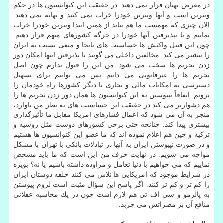
در معرض بهتان قرار نمی دهند. در حقیقت این كنوانسیون ها در حكم
ویترین است و آنها ویترین خودرا خراب نمی كنند و بهانه نمی دهند.
الان چیزی كه مهمست ما هم نباید از همین ابتدا ویترین خودرا خراب
نماییم و با نپذیرفتن آنها خودرا در جرگه كشورهای متهم قرار دهیم.
چون این قبیل واكنش ها حساسیت های نابجا و منفی نسبت به ایران
را بیشتر می كند. مخالفین داخلی می گویند با پذیرفتن اینها امكان دور
زدن تحریم ها سخت می شود. من این را قبول ندارم چون اصل
تحریم ها را غیرقانونی می دانیم پس می توانیم برای تسهیل
دسترسی به امكانات مالی و تجاری با دیگر كشورها راه خودمان را
برویم. اتفاقاً نپیوستن به این كنوانسیون ها همان دور زدن تحریم ها را
هم دشوارتر می كند در حقیقت این حساسیت های به نظر من ناوارد،
منجر به آن می شود كه اعمال فشارهای امریكا مقابل ما تأثیرگذاری
بیشتری پیدا كند. چنانچه حتی برخی كشورهای دوست مثل روسیه و
تركیه و چین هم اعلام نموده اند كه ما عضو این كنوانسیون ها هستیم
و در صورت نپیوستن ایران به آنها در تبادلات بانكی با تهران با مشكل
مواجه می شویم. در نهایت حرف من این است كه ما باید مشخص
نماییم كه می خواهیم با دنیا تعامل و مراوده داشته باشیم یا نه؟ بویژه
در شرایط موجود كه امریكایی ها تلاش می كنند حلقه دوستان ایران
را كم تر و كم تر كنند. اگر پاسخ این سؤال مثبت است لزوم پیوستن
به پالرمو و سی اف تی هم لازم است چون در یك محاسبه عقلانی
منافع آن بر مضراتش می چربد.