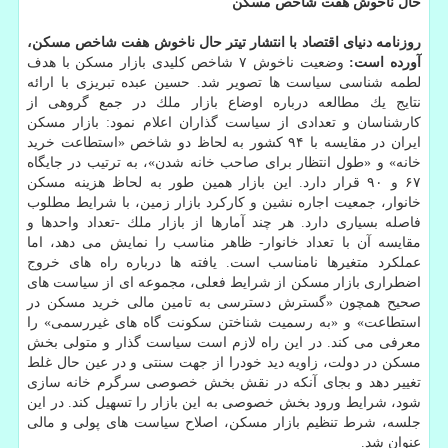
حال ناخوش هفت شاخص مسكن
روزنامه دنیای اقتصاد با انتشار تیتر حال ناخوش هفت شاخص مسكن،
آورده است:
وضعیت ناخوش ۷ شاخص كلیدی بازار مسكن با هدف
لطمه شناسی سیاست ها تصویر شد. حسین عبده تبریزی با ارائه
نتایج یك مطالعه درباره اوضاع بازار ملك در جمع گروهی از
كارشناسان و تعدادی از سیاست گذاران اعلام نمود: بازار مسكن
ایران در مقایسه با ۹۴ كشور به لحاظ دو شاخص «استطاعت خرید
خانه» و «طول انتظار برای صاحب خانه شدن»، به ترتیب در جایگاه
۶۷ و ۹۰ قرار دارد. این بازار همین طور به لحاظ هزینه مسكن
خانوار، جمعیت اجاره نشین و كاركرد بازار زمین، با شرایط مطلوب
فاصله بسیاری دارد. هر چند آمارها از بازار ملك -تعداد واحدها و
مقایسه آن با تعداد خانوار- ظاهر مناسب را نمایش می دهد، اما
عملكرد متغیرها نامناسب است. یافته ها درباره راه های خروج
اضطراری بازار مسكن از شرایط فعلی، مجموعه ای از سیاست های
صحیح همچون «گسترش دسترسی به تامین مالی خرید مسكن در
استطاعت» و «به رسمیت شناختن سكونت گاه های غیررسمی» را
معرفی می كند. در این راه لازم است سیاست گذار و متولی بخش
مسكن در دولت، زاویه دید خودرا از جهت سنتی و در عین حال غلط
تغییر دهد و بجای آنكه در نقش بخش خصوصی سرگرم خانه سازی
شود، شرایط ورود بخش خصوصی به این بازار را تسهیل كند. در این
جلسه، شرط تنظیم بازار مسكن، اصلاح سیاست های پولی و مالی
عنوان شد.