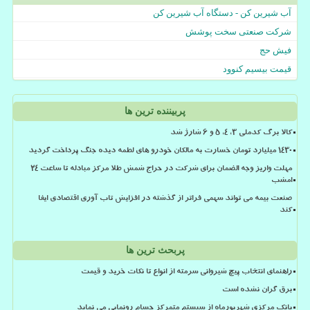
آب شیرین کن - دستگاه آب شیرین کن
شرکت صنعتی سخت پوشش
فیش حج
قیمت بیسیم کنوود
پربیننده ترین ها
کالا برگ کدملی 3، 4، 5 و 6 شارژ شد
۱۴۳۰ میلیارد تومان خسارت به مالکان خودرو های لطمه دیده جنگ پرداخت گردید
مهلت واریز وجه الضمان برای شرکت در حراج شمش طلا مرکز مبادله تا ساعت ۲۴
امشب
صنعت بیمه می تواند سهمی فراتر از گذشته در افزایش تاب آوری اقتصادی ایفا
کند
پربحث ترین ها
راهنمای انتخاب پیچ شیروانی سرمته از انواع تا نکات خرید و قیمت
برق گران نشده است
بانک مرکزی شهریورماه از سیستم متمرکز حسام رونمایی می نماید