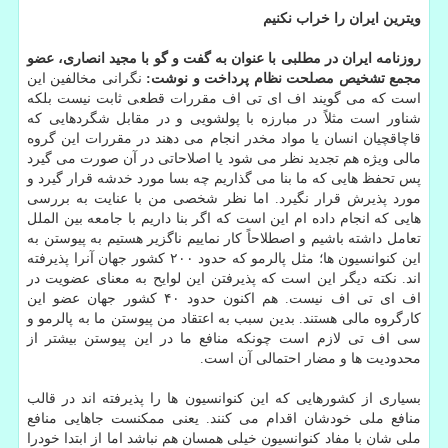
ویترین ایران را خراب نكنیم
روزنامه ایران در مطلبی با عنوان به گفت و گو با مجید انصاری، عضو
مجمع تشخیص مصلحت نظام پرداخت و نوشت:
نگرانی مخالفین این
است كه می گویند اف ای تی اف مقررات قطعی ثابت نیست بلكه
شناور است مثلاً در مبارزه با پولشویی و در مقابل شگردهایی كه
قاچاقچیان انسان یا مواد مخدر انجام می دهند در مقررات این گروه
مالی ویژه هم تجدید نظر می شود یا اصلاحاتی در آن صورت می گیرد
پس تحفظ هایی كه ما بنا می گذاریم چه بسا مورد خدشه قرار گیرد و
مورد پذیرش قرار نگیرد. اما نظر شخصی من با عنایت به بررسی
هایی كه انجام داده ام این است كه اگر بنا داریم با جامعه بین الملل
تعامل داشته باشیم و اصطلاحاً كار نماییم ناگزیر هستیم به پیوستن به
این كنوانسیون ها؛ مثل پالرمو كه حدود ۲۰۰ كشور جهان آنرا پذیرفته
اند. نكته دیگر این است كه پذیرفتن این لوایح به معنای عضویت در
اف ای تی اف نیست. هم اكنون حدود ۴۰ كشور جهان عضو این
كارگروه مالی هستند. بدین سبب به اعتقاد من پیوستن ما به پالرمو و
سی اف تی لازم است چونكه منافع ما در این پیوستن بیشتر از
محدودیت ها و مضار احتمالی آن است.
بسیاری از كشورهایی كه این كنوانسیون ها را پذیرفته اند در قالب
منافع ملی خودشان اقدام می كنند. یعنی ممكنست جاهایی منافع
ملی شان با مفاد كنوانسیون خیلی همسان هم نباشد اما از ابتدا خودرا