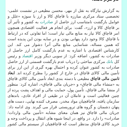
به گزارش نیازگاه به نقل از مهر، محسن مطیعی در نشست علمی-
تخصصی ستاد مركزی مبارزه با قاچاق كالا و ارز با سوژه «علل و
عوامل بازگشت نامتناسب ارز حاصل از
صادرات
به كشور و تأثیر آن
بر قاچاق كالا و ارز»، گفت: برای انجام هر فعالیت اقتصادی همچون
امر قاچاق كالا نیاز به منابع مالی نیاز است؛ اما تفاوتی كه در ارتباط
با قاچاق كالا وجود دارد پنهانی بودن و در سایه بودن این پدیده است
كه همین مساله، شناسایی منابع مالی آنرا دشوار می كند. این
كارشناس اقتصادی با اشاره به عدم بازگشت كامل ارز حاصل از
صادرات به كشور، اضافه كرد: از سویی دیگر وزیر
اقتصاد
و رئیس
كل
بانك
مركزی مباحثی را درباب عدم بازگشت قسمتی از ارز حاصل
صادرات به كشور عنوان كرده و احتمال بهره گیری از این ارز برای
تأمین مالی كالای قاچاق در خارج از كشور را مطرح كرده اند.
ابعاد
تامین مالی قاچاق
مطیعی با دسته بندی ابعاد تأمین مالی كالای قاچاق
به «منشاء مالی قاچاق» و «جریان مالی قاچاق»، اشاره كرد: منظور
از منشا مالی قاچاق، تأمین پول، حمایت مالی و اهداف پشت پرده از
چنین فعالیتی است و عاملان آن در طیفی از افراد عادی، باندهای
سازمان یافته، قاچاقچیان مواد مخدر، مصرف كننده نهایی، دست های
پنهان دشمنان و گروه های تروریستی قرار می گیرند. وی ادامه داد:
جریان مالی قاچاق نیز همان معنای مشابه «تأمین مالی واردات/
صادرات» را دارد. در واقع، در اینجا شیوه های انتقال و پرداخت وجه و
خرید كالای قاچاق مدنظر است كه قاچاقچیان از سیستم مالی كشور