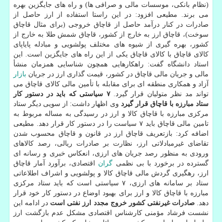
(نظام بانكی، موسسات مالی و صرافی ها) و راه های جایگزین بهره
می برند. مطیعی افزود: در این راستا استفاده از ارز حاصل از
صادرات در كنار درآمد حاصل از قاچاق خروجی (برای مثال قاچاق
سوخت)، قاچاق ارز به خارج از كشور، قاچاق شمش طلا به خارج از
كشور، بهره گیری از شیوه های مختلف پولشویی و مبادله پایاپای
كالای قاچاق با كالای قاچاق یكی از این راه های جایگزین است. این
استاد دانشگاه گفت: راهكارهایی همچون شناسایی همزمان منشأ
مالی و جریان مالی قاچاق در كشور، قیمت گذاری ارز در جریان
بازار
آزاد و همكاری منطقه ای برای مقابله با تأمین مالی كالای قاچاق می
تواند مد نظر متولیان قرار گیرد.
۷ سیاستی كه باید در دستور كار
ستاد مبارزه با قاچاق قرار گیرد
وی اظهار داشت: از سویی دیگر ستاد
مركزی مبارزه با قاچاق كالا و ارز در رسیدگی به مساله مربوط به
تامین مالی قاچاق باید ۷ سیاست را در دستور كار قرار دهد. مطیعی
اضافه كرد: بازتعریف قاچاق ارز در قانون و قاچاق محسوب شدن
تقاضای غیرمبادلاتی ارز، نظارت بر صادرات ریالی، رصد كالاهای
ورودی به منظور رصد جریان های ارزی، انعكاس خبری و رسانه ای
گسترده در برخورد با بی نظمی
گران
اقتصادی، برآورد آمار قاچاق
ارز، رهگیری گردش مالی قاچاق كالا و پولشویی و اشراف اطلاعاتی
ستاد بر سامانه های ارزی، ۷ سیاستی است كه باید ستاد مركزی
مبارزه با قاچاق كالا و ارز برای بهبود اوضاع در دستور كار خود قرار
دهد.
صادرات غیرنفتی كشور خروج مجدد ارز نفتی است
در ادامه این
نشست فرشاد مؤمنی كارشناس اقتصادی مشكل عدم بازگشت ارز