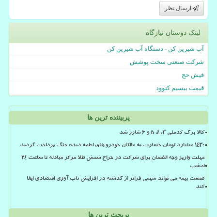
ارسال نظر
لینک دوستان نیازگاه
آب شیرین کن - دستگاه آب شیرین کن
شرکت صنعتی سخت پوشش
فیش حج
قیمت بیسیم کنوود
پربیننده ترین ها
کالا برگ کدملی 3، 4، 5 و 6 شارژ شد
۱۴۳۰ میلیارد تومان خسارت به مالکان خودرو های لطمه دیده جنگ پرداخت گردید
مهلت واریز وجه الضمان برای شرکت در حراج شمش طلا مرکز مبادله تا ساعت ۲۴
امشب
صنعت بیمه می تواند سهمی فراتر از گذشته در افزایش تاب آوری اقتصادی ایفا
کند
پربحث ترین ها