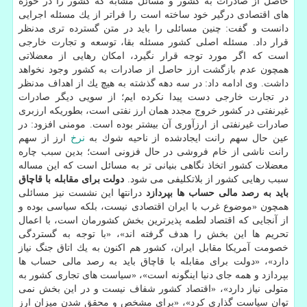
حاصل از صادرات به كشور و مسائل مشابه كه كشور را در حوزه
های اقتصادی درگیر خود ساخته است را فراتر از یك مسئله اجرایی
دانست و گفت: چنین مسائلی را باید در متن گسترده تری مدنظر
قرار داد. مسئله اصلی كشور مسئله بقا، توسعه و تجارت خارجی
است كه اگر مورد توجه قرار نگیرد، امكان رهایی از معضلاتی
همچون عدم بازگشت ارز حاصل از صادرات به كشور وجود نخواهد
داشت. وی ادامه داد: در سه دهه گذشته به هیچ یك از اهداف مدنظر
در تجارت خارجی دست پیدا نكرده ایم؛ از سویی دیگر صادرات
غیرنفتی در كشور خروج مجدد همان ارز نفتی است، بطوریكه ارزبری
صادرات غیرنفتی از ارزآوری آن بیشتر بوده است. مومنی افزود: در
عین حال سهم رانت ایجادشده از ناحیه شوك به
نرخ
ارز از سهم
رانت ناشی از خام فروشی در حال فزونی است؛ بدین سبب چاره
معضلات كشور اتخاذ نگاهی بنیانی تر به مسائل است كه این مساله
سبب رهایی كشور از بلاتكلیفی می شود.
دولت برای مقابله با قاچاق
باید به رصد مالی حساب ها بپردازد
درانتها این نشست نیز مسائلی
همچون «موضوع غرب با ایران اقتصادی نیست، بلكه سیاسی بوده و
از آنجایی كه اقتصاد لطمه پذیرترین بخش كشورمان است، با اعمال
تحریم ها این بخش را هدف گرفته اند»، «با توجه به گستردگی
خصومت آمریكا مقابل ایران، كشور هم اكنون به یك اتاق جنگ نیاز
دارد»، «دولت برای مقابله با قاچاق باید به رصد مالی حساب ها
بپردازد و همه جای دنیا اینگونه است»، «سیاست های تجاری كشور به
متولی نیاز دارد»، «اقتصاد كشور شفاف نیست و در این بخش نمی
توان سیاست گذاری كرد»، «برای مشخص و محقق شدن میزان ارز