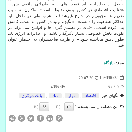
حاصل از صادرات، باید قیمت های پایه صادراتی واقعی شود»،
«فعالیت اقتصادی در كشور بدون ضابطه است»، «اكنون به سبب
تحریم ها مجبوریم در خارج غیرشفاف باشیم، ولی در داخل باید
حداكثر شفافیت را داشت»، «انگیزه تولید در كشور به شدت كاهش
پیدا كرده است»، «ثبات در تصمیم گیری ها و قوانین می تواند در
تقویت بخش خصوصی بسیار تأثیرگذار باشد» و «صادرات انرژی باید
بطور دقیق محاسبه شود.» از طرف صاحبنظران به اختصار عنوان
شد.
منبع:
نیازگاه
1398/06/25
20:07:20
4065
5
/
5.0
تگهای خبر:
اقتصاد
,
بازار
,
بانك
,
بانك مركزی
این مطلب را می پسندید؟
(0)
(1)