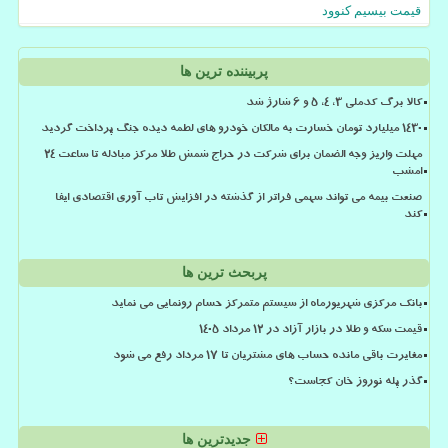
قیمت بیسیم کنوود
پربیننده ترین ها
کالا برگ کدملی 3، 4، 5 و 6 شارژ شد
۱۴۳۰ میلیارد تومان خسارت به مالکان خودرو های لطمه دیده جنگ پرداخت گردید
مهلت واریز وجه الضمان برای شرکت در حراج شمش طلا مرکز مبادله تا ساعت ۲۴
امشب
صنعت بیمه می تواند سهمی فراتر از گذشته در افزایش تاب آوری اقتصادی ایفا
کند
پربحث ترین ها
بانک مرکزی شهریورماه از سیستم متمرکز حسام رونمایی می نماید
قیمت سکه و طلا در بازار آزاد در ۱۲ مرداد ۱۴۰۵
مغایرت باقی مانده حساب های مشتریان تا 17 مرداد رفع می شود
گذر پله نوروز خان کجاست؟
جدیدترین ها