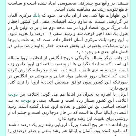
هستند. در واقع هیچ پیشرفتی محسوسی ایجاد نشده است و سیاست
قاطع تقویت رشد هم مشاهده نشده است.
این اظهارات تنها كمی بعد از آن بیان می شود كه
بانك
مركزی آلمان
در گزارشی نسبت به تداوم رشد اقتصادی منفی این كشور اخطار
داد. بزرگ ترین اقتصاد اروپا در سه ماهه دوم سال برای اولین بار در
طول یك دهه اخیر كوچك شد و رشد منفی ۰.۱ درصد را تجربه نمود.
با این وجود بانك مركزی آلمان اخطار داده است كه به علت پا برجا
بودن مشكلات بخصوص در بخش صنعت، خطر تداوم رشد منفی در
فصل های بعدی هم وجود دارد.
از جانب دیگر مساله چگونگی خروج انگلیس از اتحادیه اروپا مساله
ای است كه به ابعاد نگرانی ها از وضعیت اقتصادی اروپا دامن زده
است. نشریه ساندی تایمز با استناد به اسناد محرمانه گزارش كرده
است كه احتمال بروز قحطی مواد غذایی و سوختی در انگلیس در
صورتیكه این كشور بدون توافق مشخص اتحادیه اروپا را ترك كند،
وجود دارد.
الریان با اشاره به بحران در ایتالیا هم می گوید: اختلاف بین
دولت
ائتلافی این كشور بسیار زیاد است و مساله بدهی و
بودجه
به یك
اختلاف اساسی بن این كشور و اتحادیه اروپا تبدیل گشته است. رشد
اقتصادی ایتالیا سال ها است كه در حال درجا زدن است و چشم انداز
روشنی برای تقویت این رشد وجود ندارد.
وی ادامه داد: هر پنج اقتصاد بزرگ اروپایی رشد زیر یك درصد داشتند
كه ناامید كننده بود، آلمان و ایتالیا هم رشد منفی و صفر درصدی را