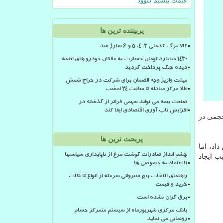
قیمت بیسیم کنوود
پربیننده ترین ها
کالا برگ کدملی 3، 4، 5 و 6 شارژ شد
۱۴۳۰ میلیارد تومان خسارت به مالکان خودرو های لطمه
دیده جنگ پرداخت گردید
مهلت واریز وجه الضمان برای شرکت در حراج شمش
طلا مرکز مبادله تا ساعت ۲۴ امشب
صنعت بیمه می تواند سهمی فراتر از گذشته در
افزایش تاب آوری اقتصادی ایفا کند
 از نظر حجمی در
پربحث ترین ها
 داد، اما
چشم انداز صادرات گوشت مرغ از ناپایداری سیاستها
ب ایجاد
تا اعتماد به خصوصی ها
راهنمای انتخاب پیچ شیروانی سرمته از انواع تا نکات
خرید و قیمت
برق گران نشده است
بانک مرکزی شهریورماه از سیستم متمرکز حسام
رونمایی می نماید