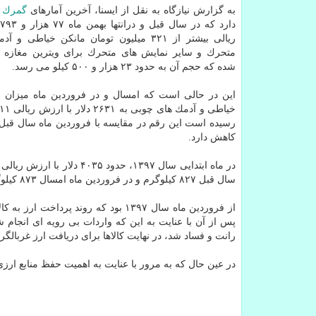
به گزارش نیازگاه به نقل از ایسنا، آخرین آمارهای
گمرك
ا
د
ریالی بیشتر از ۳۲۱ میلیون تومان مانكن خیاطی
متحرك و سایر نمایش های متحرك برای ویترین مغازه ه
شده كه حجم آن به حدود ۲۳ هزار و ۵۰۰ كیلو می رسد.
این در حالی است كه امسال و در فروردین ماه میزان
و
رسیده است این رقم در مقایسه با فروردین ماه سال قبل 
كاهش دارد.
سال قبل ۸۲۷ كیلوگرم و در فروردین ماه امسال ۸۷۳ كیلوگرم واردات مانكن خیاطی انجام شده است.
از فروردین ماه سال ۱۳۹۷ بود كه روند پرداخت ارز به كالاها تغییر نمود و
پس از آن با عنایت به این كه واردات بی رویه ای انجام شده و اخت
رانت و فساد شد، در نهایت كالاها برای دریافت ارز غربالگری شده و به مر
در عین حال كه به مرور با عنایت به اهمیت حفظ منابع ارزی و واردات مدیر