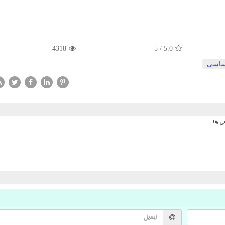
4318
5
/
5.0
اساسی
ی ها