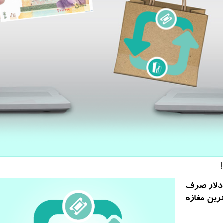
 سال 1397 بیشتر از 77 هزار دلار صرف
رین مغازه