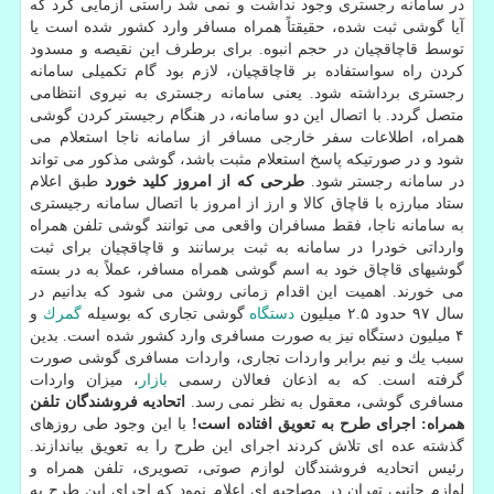
در سامانه رجستری وجود نداشت و نمی شد راستی آزمایی كرد كه
آیا گوشی ثبت شده، حقیقتاً همراه مسافر وارد كشور شده است یا
توسط قاچاقچیان در حجم انبوه. برای برطرف این نقیصه و مسدود
كردن راه سواستفاده بر قاچاقچیان، لازم بود گام تكمیلی سامانه
رجستری برداشته شود. یعنی سامانه رجستری به نیروی انتظامی
متصل گردد. با اتصال این دو سامانه، در هنگام رجیستر كردن گوشی
همراه، اطلاعات سفر خارجی مسافر از سامانه ناجا استعلام می
شود و در صورتیكه پاسخ استعلام مثبت باشد، گوشی مذكور می تواند
در سامانه رجستر شود.
طرحی كه از امروز كلید خورد
طبق اعلام
ستاد مبارزه با قاچاق كالا و ارز از امروز با اتصال سامانه رجیستری
به سامانه ناجا، فقط مسافران واقعی می توانند گوشی تلفن همراه
وارداتی خودرا در سامانه به ثبت برسانند و قاچاقچیان برای ثبت
گوشیهای قاچاق خود به اسم گوشی همراه مسافر، عملاً به در بسته
می خورند. اهمیت این اقدام زمانی روشن می شود كه بدانیم در
سال ۹۷ حدود ۲.۵ میلیون
دستگاه
گوشی تجاری كه بوسیله
گمرك
و
۴ میلیون دستگاه نیز به صورت مسافری وارد كشور شده است. بدین
سبب یك و نیم برابر واردات تجاری، واردات مسافری گوشی صورت
گرفته است. كه به اذعان فعالان رسمی
بازار
، میزان واردات
مسافری گوشی، معقول به نظر نمی رسد.
اتحادیه فروشندگان تلفن
همراه: اجرای طرح به تعویق افتاده است!
با این وجود طی روزهای
گذشته عده ای تلاش كردند اجرای این طرح را به تعویق بیاندازند.
رئیس اتحادیه فروشندگان لوازم صوتی، تصویری، تلفن همراه و
لوازم جانبی تهران در مصاحبه ای اعلام نمود كه اجرای این طرح به