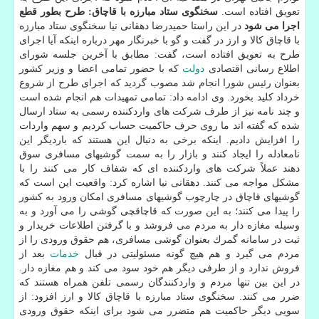
تعویق افتاده است.
سخنگوی ستاد مبارزه با قاچاق: طرح بطور قطع
اجرا می شود
در این راستا حمیدرضا دهقانی نیا سخنگوی ستاد مبارزه
با قاچاق كالا و ارز در گفت و گو با خبرنگار مهر درباره اینكه آیا اجرای
طرح به تعویق افتاده است، گفت: مطابق با آخرین جلسه شورای
اطلاع رسانی اقتصادی
دولت
كه با حضور تمامی اعضا و وزیر كشور
بعنوان رئیس شورا انجام شد مصوب گردید كه اجرای طرح از شروع
خرداد كلید بخورد. وی ادامه داد: تمامی تمهیدات هم انجام شده است
و چند نامه نیز از طرف شركت های واردكننده رسمی به ستاد ارسال
شده كه گفته اند ما روی حرف حاكمیت حساب كردیم و سهم واردات
را افزایش دادیم. اینكه برخی به دنبال این هستند كه باردیگر این
نامعادله را ایجاد كنند و بازار را به سمت گوشیهای مسافری سوق
دهند عملاً شركت های واردكننده ای كه شفاف كار می كنند را با
مشكل مواجه می كنند. دهقانی نیا اشاره كرد: واقعیت این است كه
گوشیهای قاچاق در چارچوب گوشیهای مسافری امكان ورود به كشور
را پیدا می كنند؛ به این صورت كه قاچاقچی گوشی را می آورد و به
وسیله مغازه دار به مردم می فروشد و با گرفتن اطلاعات خریدار و
ثبت در سامانه گمرك بعنوان گوشی مسافری، هم حقوق ورودی را از
مردم می گیرد و هم هیچ گونه مسئولیتی در قبال
خدمات
بعد از
فروش ندارد و از طرفی دیگر هم خود سود می كند و هم مغازه دار.
در این بین تنها مردم و واردكنندگان رسمی تلفن همراه هستند كه
ضرر می كنند. سخنگوی ستاد مبارزه با قاچاق كالا و ارز افزود: از
سویی دیگر حاكمیت هم متضرر می شود برای اینكه حقوق ورودی