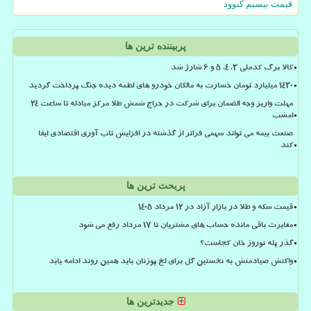
قیمت بیسیم کنوود
پربیننده ترین ها
کالا برگ کدملی 3، 4، 5 و 6 شارژ شد
۱۴۳۰ میلیارد تومان خسارت به مالکان خودرو های لطمه دیده جنگ پرداخت گردید
مهلت واریز وجه الضمان برای شرکت در حراج شمش طلا مرکز مبادله تا ساعت ۲۴
امشب
صنعت بیمه می تواند سهمی فراتر از گذشته در افزایش تاب آوری اقتصادی ایفا
کند
پربحث ترین ها
قیمت سکه و طلا در بازار آزاد در ۱۲ مرداد ۱۴۰۵
مغایرت باقی مانده حساب های مشتریان تا 17 مرداد رفع می شود
گذر پله نوروز خان کجاست؟
واکنش صیادمنش به نخستین گل برای لخ پوزنان باید همین روند ادامه یابد
جدیدترین ها