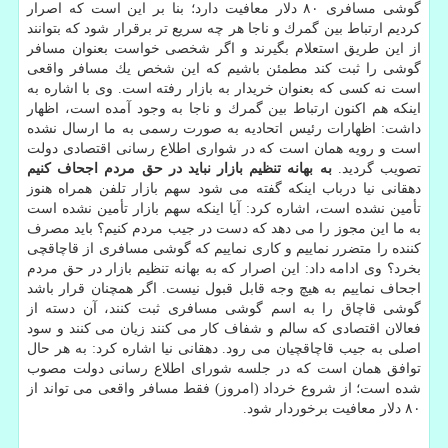
گوشی مسافری ۸۰ دلار معافیت دارد؛ بنا بر این است كه اصرار
كردیم ارتباط بین گمرك و ناجا هر چه سریع تر برقرار شود كه بتوانند
از این طریق استعلام بگیرند و اگر شخصی خواست بعنوان مسافر
گوشی را ثبت كند مطمئن باشیم كه این شخص یك مسافر واقعی
است نه كسی كه بعنوان خریدار به بازار رفته است. وی با اشاره به
اینكه هم اكنون ارتباط بین گمرك و ناجا به وجود آمده است، اظهار
داشت: اظهارات رئیس اتحادیه به صورت رسمی به ما ارسال نشده
است و رویه همان است كه در شواری اطلاع رسانی اقتصادی دولت
تصویب گردید.
به بهانه تنظیم بازار نباید در حق مردم اجحاف كنیم
دهقانی نیا درباب اینكه گفته می شود سهم بازار تلفن همراه هنوز
تأمین نشده است، اشاره كرد: آیا اینكه سهم بازار تأمین نشده است
به ما این مجوز را می دهد كه دست در جیب مردم كنیم؟ باید مصرف
كننده را متضرر نماییم و كاری نماییم كه گوشی مسافری از قاچاقچی
بخرد؟ وی ادامه داد: این اصرار كه به بهانه تنظیم بازار در حق مردم
اجحاف نماییم به هیچ وجه قابل قبول نیست. اگر همچنان قرار باشد
گوشی قاچاق را به اسم گوشی مسافری ثبت كنند، آن دسته از
فعالان اقتصادی كه سالم و شفاف كار می كنند زیان می كنند و سود
اصلی به جیب قاچاقچیان می رود. دهقانی نیا اشاره كرد: به هر حال
توافق همان است كه در جلسه شورای اطلاع رسانی دولت مصوب
شده است؛ از شروع خرداد (امروز) فقط مسافر واقعی می تواند از
۸۰ دلار معافیت برخوردار شود.