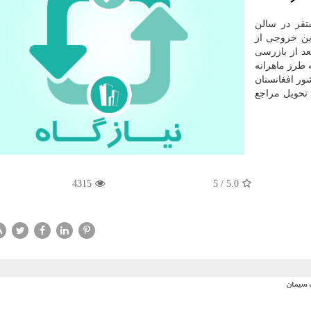
تقر در سالن
ین خروجی از
د از بازرسی
د را كه به طرز ماهرانه
ور افغانستان
 تحویل مراجع
4315
5
/
5.0
 سیمان