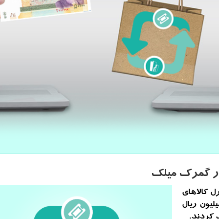
ل كالاهای
راه مسافر، مبلغ 3 میلیارد و 509 میلیون ریال
 كردند.