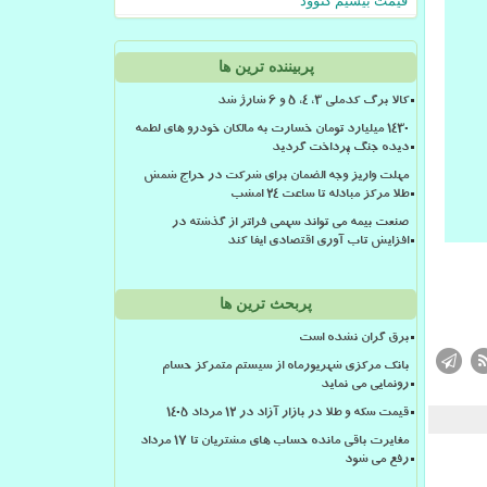
قیمت بیسیم کنوود
پربیننده ترین ها
کالا برگ کدملی 3، 4، 5 و 6 شارژ شد
۱۴۳۰ میلیارد تومان خسارت به مالکان خودرو های لطمه
دیده جنگ پرداخت گردید
مهلت واریز وجه الضمان برای شرکت در حراج شمش
طلا مرکز مبادله تا ساعت ۲۴ امشب
صنعت بیمه می تواند سهمی فراتر از گذشته در
افزایش تاب آوری اقتصادی ایفا کند
پربحث ترین ها
برق گران نشده است
بانک مرکزی شهریورماه از سیستم متمرکز حسام
رونمایی می نماید
قیمت سکه و طلا در بازار آزاد در ۱۲ مرداد ۱۴۰۵
مغایرت باقی مانده حساب های مشتریان تا 17 مرداد
رفع می شود