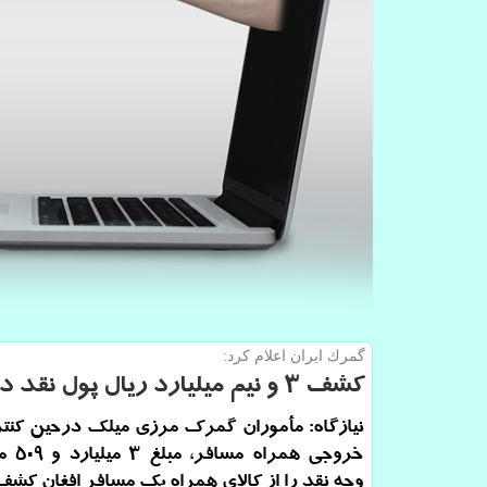
گمرك ایران اعلام كرد:
كشف ۳ و نیم میلیارد ریال پول نقد در گمرك میلك
نیازگاه: مأموران گمرك مرزی میلك درحین كنتر
خروجی هم
وجه نقد را از كالای همراه یك مسافر افغان كشف