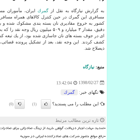
به گزارش نیازگاه به نقل از
گمرك
ایران، مأموران مس
مسافری این گمرك در حین كنترل كالاهای همراه مسافر
كشور به خروج مقادیری نان بسته بندی مشكوك شده و بع
دقیق، مقدار ۳ میلیارد و ۵۰۹ میلیون ریال وجه نق
ای در جوف بسته های نان جاسازی شده بود، از یك تبعه كش
كشف كردند. این وجه نقد، بعد از تشكیل پرونده قضائی،
ذیصلاح شد.
منبع:
نیازگاه
1398/02/27
13:42:04
تگهای خبر:
گمرك
این مطلب را می پسندید؟
(0)
(1)
تازه ترین مطالب مرتبط
تمدید مهلت اجبار دریافت گواهی خرید از رینگ صادراتی برای صادرات
رفع موانع حضور شرکت های صادرکننده ایرانی در سوریه