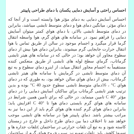
احساس راحتی و آسایش دمایی یکسان با دمای طراحی پایینتر
احساس آسایش دمایی به دمای مؤثر هوا وابسته است و از آنجا كه
دماي مؤثر، میانگین دمای هوا و دمای متوسط تابشی میباشد، بنابراین
در دمای متوسط تابشی بالاتر، با دماي هواي كمتر میتوان آسایش
دمایی را فراهم نمود. در سامانه هاي هواي گرم، هوا واسطه انتقال
گرما قرار میگیرد و اجسام موجود در سالن از طریق تماس با هوا
انتقال حرارت جابجایی گرم میشوند، بنابراین دماي هوا بیش از دماي
سطوح مجاور آن خواهد بود؛ در حالی كه در سامانه هاي هیتر تابشی
گرماتاب، گرماي سطح لوله های تابشی از طریق منعکس کننده
مستقیماً به اجسام مجاور انتقال مییابد، از اینرو دماي سطوح و به تبع
آن دماي متوسط تابشی در گرمایش با سامانه هاي هیتر تابشی
گرماتاب، بیش از دماي هواي سالن خواهد بود، به طوري كه در دماي
هواي
°C
،
16
دماي متوسط تابشی سطوح حدود
°C 40
بوده و بدین
ترتیب هیتر تابشی گرماتاب براي ساكنان آسایش دمایی را در دماي
مؤثر
C 40°
تامین مینماید، در حالی كه براي تأمین همین شرایط در
سامانه هاي هواي گرم بایستی دماي هوا تا
C 40°
افزایش یابد؛
بنابراین دماي هواي گرم كننده هاي هواي گرم باید از این دما نیز به
مراتب بیشتر باشد. دماي پایینتر هوا در سامانه هاي تابشی موجب
خواهد شد تا اختلاف دما بین دماي طرح داخل و خارج در زمستان
كاسته شود و به تبع آن تلفات حرارتی در ساختمان )تلفات جداره ها و
تهویه( كاهش یابد. تلفات تهویه نیز سبب خروج هواي گرم از ساختمان