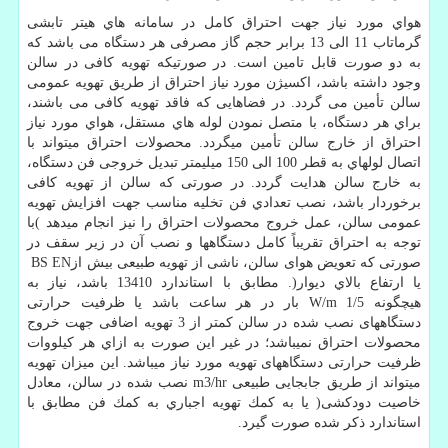
هواي مورد نیاز جهت احتراق کامل در سامانه هاي هیتر تابشی
گرماتاب 11 الی 13 برابر حجم گاز مصرفی هر دستگاه می باشد كه
به دو صورت قابل تامین است. در صورتیکه تهویه کافی در سالن
وجود داشته باشد، اکسیژن مورد نیاز احتراق از طریق تهویه عمومی
سالن تأمین می گردد. در فضاهایی كه فاقد تهویه كافی می باشند،
براي هر دستگاه، با متصل نمودن لوله هاي مستقل، هواي مورد نیاز
احتراق از خارج سالن تأمین میگردد. محصولات احتراق میتواند با
اتصال لولهاي به قطر 100 الی 150 میلیمتر تبدیل خروجی فن دستگاه،
به خارج سالن هدایت گردد. در صورتی که سالن از تهویه کافی
برخوردار باشد، نصب تعدادي فن تخلیه مناسب جهت افزایش تهویه
عمومی سالن، عمل خروج محصولات احتراق را نیز انجام میدهد )با
توجه به احتراق تقریباً كامل دستگاهها و نصب آن در زیر سقف در
صورتی که تعویض هوای سالن، ناشی از تهویه طبیعی بیش از
BS EN
یا ارتفاع بالاي دیوار(. مطابق با استاندارد 13410 باشد، نیاز به
هیچگونه
W/m 1/5
بار در هر ساعت باشد یا ظرفیت حرارتی
دستگاههای نصب شده در سالن كمتر از 3 تهویه اضافی جهت خروج
محصولات احتراق نمیباشد؛ در غیر این صورت به ازاي هر كيلووات
ظرفیت حرارتی دستگاههای تهویه مورد نیاز میباشد. این میزان تهویه
میتواند از طریق جابجایی طبیعی
m3/hr
نصب شده در سالن، معادل
خاصیت دودکشی( یا به كمك تهویه اجباري به كمك فن مطابق با
استاندارد ذكر شده صورت گیرد
.