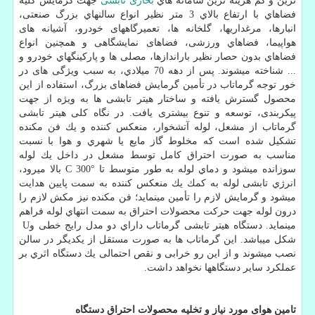
ترین و کم هزینه ترین سامانه هاي
بخاری تابشی
جهت گرمایش كليه
فضاهاي با ارتفاع بالاي 3 متر نظیر انواع سالنهاي بزرگ صنعتی،
انبارها، مرغداريها، گلخانه ها، تعمیرگاههای خودرو، آشیانه های
هواپیما، فضاهاي ورزشی، فضاهای نمایشگاهی و همچنین انواع
فضاهاي بدون حصار نظیر باراندازها، مصلی ها و پاركينگهاي خودرو و
... شناخته میشوند. پس از دهه 70 ميلادي، به سبب ویژگی های در
خور توجه گرماتاب در تأمین گرمایش فضاهای بزرگ، استفاده از این
محصول گسترش یافته و ساختار هیتر تابشی ها به ویژه از جهت
پیکربندی، توسعه و تنوع بیشتری یافت. در نگاه کلی هیتر تابشی
گرماتاب از مشعل، لوله آتشخوار، منعکس كننده و یك فن مکنده
تشکیل شده است كه مخلوط گاز مایع یا شهري و هوا با نسبت
مناسب به صورت احتراق کامل توسط مشعل در داخل یك لوله
سوزانده میشود و دماي لوله به طور متوسط تا
C 300°
بالا میرود،
انرژي تابشی لوله به كمك يك منعکس کننده به سمت پایین هدایت
میشود و گرمایش لازم را تأمین مینماید؛ فن مکنده نیز مکش لازم را
درون لوله جهت حركت محصولات احتراق به سمت انتهاي لوله فراهم
مینماید. دستگاه هیتر تابشی گرماتاب داراي دو مدل رایج خطی و
U
شکل میباشد. این گرماتاب ها به صورت مستقل از یکدیگر در سالن
نصب میشوند و از این رو خرابی و نقص احتمالی یك دستگاه اثري بر
عملکرد سایر دستگاهها نخواهد داشت
.
تامین هوای مورد نیاز و تخلیه محصولات احتراق دستگاه