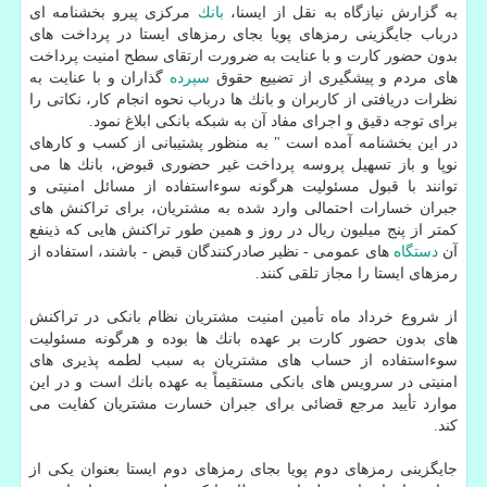
به گزارش نیازگاه به نقل از ایسنا،
بانك
مركزی پیرو بخشنامه ای
درباب جایگزینی رمزهای پویا بجای رمزهای ایستا در پرداخت های
بدون حضور كارت و با عنایت به ضرورت ارتقای سطح امنیت پرداخت
های مردم و پیشگیری از تضییع حقوق
سپرده
گذاران و با عنایت به
نظرات دریافتی از كاربران و بانك ها درباب نحوه انجام كار، نكاتی را
برای توجه دقیق و اجرای مفاد آن به شبكه بانكی ابلاغ نمود.
در این بخشنامه آمده است " به منظور پشتیبانی از كسب و كارهای
نوپا و باز تسهیل پروسه پرداخت غیر حضوری قبوض، بانك ها می
توانند با قبول مسئولیت هرگونه سوءاستفاده از مسائل امنیتی و
جبران خسارات احتمالی وارد شده به مشتریان، برای تراكنش های
كمتر از پنج میلیون ریال در روز و همین طور تراكنش هایی كه ذینفع
آن
دستگاه
های عمومی - نظیر صادركنندگان قبض - باشند، استفاده از
رمزهای ایستا را مجاز تلقی كنند.
از شروع خرداد ماه تأمین امنیت مشتریان نظام بانكی در تراكنش
های بدون حضور كارت بر عهده بانك ها بوده و هرگونه مسئولیت
سوءاستفاده از حساب های مشتریان به سبب لطمه پذیری های
امنیتی در سرویس های بانكی مستقیماً به عهده بانك است و در این
موارد تأیید مرجع قضائی برای جبران خسارت مشتریان كفایت می
كند.
جایگزینی رمزهای دوم پویا بجای رمزهای دوم ایستا بعنوان یكی از