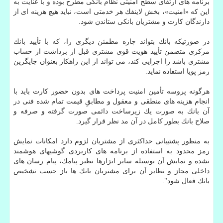
برنامه های ارتقای سطح امنیتی نظام بانكی مطرح بوده و با عنایت به
این كه «امنیت»، بخش لاینفك هر خدمتی است، نباید هیچ هزینه ای از
دارندگان كارت و مشتریان بانكی ستاندن شود.
در صورتیكه بانك بتواند چاره مطمئن دیگری را، كه با تأیید بانك
مركزی متضمن تأیید هویت قوی مشتری قبل از برداشت از حساب
مشتری باشد را اجرایی كند، می تواند از این راهكار بعنوان جایگزین
رمز پویا استفاده نماید.
هرگونه پروسه تأمین امنیت پرداخت های بدون حضور كارت باید با
انجام هزینه های منطقی و معقول و مطابقِ قیمت تمام شده فنی در
آن بانك به صورت یك زیرساخت دائمی صورت گرفته و صرفه و
صلاح بانك بطور كامل در آن مد نظر قرار گیرد.
به منظور پشتیبانی حداكثری از مشتریان لزوم دارد امكانات نمایش
رمز محدود به استفاده از برنامه های كاربردی گوشیهای هوشمند
نشده و نمایش آن بوسیله سایر ابزارها نظیر پیامك، پیام رسان های
داخلی مجاز و نظایر آن برای مشتریان بانك ها باز حسب تشخیص
بانك فعال شود".