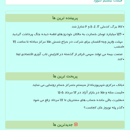
قیمت بیسیم کنوود
پربیننده ترین ها
کالا برگ کدملی 3، 4، 5 و 6 شارژ شد
۱۴۳۰ میلیارد تومان خسارت به مالکان خودرو های لطمه دیده جنگ پرداخت گردید
مهلت واریز وجه الضمان برای شرکت در حراج شمش طلا مرکز مبادله تا ساعت ۲۴
امشب
صنعت بیمه می تواند سهمی فراتر از گذشته در افزایش تاب آوری اقتصادی ایفا
کند
پربحث ترین ها
بانک مرکزی شهریورماه از سیستم متمرکز حسام رونمایی می نماید
قیمت سکه و طلا در بازار آزاد در ۱۲ مرداد ۱۴۰۵
مغایرت باقی مانده حساب های مشتریان تا 17 مرداد رفع می شود
گذر پله نوروز خان کجاست؟
جدیدترین ها