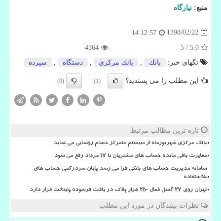
منبع:
نیازگاه
1398/02/22
14:12:57
4364
5
/
5.0
تگهای خبر:
بانك
,
بانك مركزی
,
دستگاه
,
سپرده
این مطلب را می پسندید؟
(0)
(1)
تازه ترین مطالب مرتبط
بانک مرکزی شهریورماه از سیستم متمرکز حسام رونمایی می نماید
مغایرت باقی مانده حساب های مشتریان تا 17 مرداد رفع می شود
سامانه مدیریت حساب های بانکی فرا می رسد پایان سردرگمی حساب های
بلااستفاده
تهران روی ۲۷ گسل فعال ۲۵۰ هزار پلاک در بافت فرسوده پایتخت قرار دارد
نظرات بینندگان در مورد این مطلب