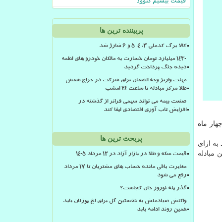
قیمت بیسیم کنوود
پربیننده ترین ها
کالا برگ کدملی 3، 4، 5 و 6 شارژ شد
۱۴۳۰ میلیارد تومان خسارت به مالکان خودرو های لطمه
دیده جنگ پرداخت گردید
مهلت واریز وجه الضمان برای شرکت در حراج شمش
طلا مرکز مبادله تا ساعت ۲۴ امشب
صنعت بیمه می تواند سهمی فراتر از گذشته در
افزایش تاب آوری اقتصادی ایفا کند
 پایین ترین سطح چهار ماه
پربحث ترین ها
نه ای كه هر یورو به ازای ۱.۱۱۹۰ دلار و هر پوند به ازای
یا، ۱.۳۴۸۲ دلار كانادا، ۱.۰۲۰۷ فرانك سوئیس و ۶.۸۰۸۸ یوان چین مبادله
قیمت سکه و طلا در بازار آزاد در ۱۲ مرداد ۱۴۰۵
مغایرت باقی مانده حساب های مشتریان تا 17 مرداد
رفع می شود
گذر پله نوروز خان کجاست؟
واکنش صیادمنش به نخستین گل برای لخ پوزنان باید
همین روند ادامه یابد