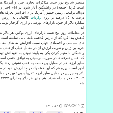
منتظر شروع دور جدید مذاكرات تجاری چین و آمریكا هس
است فردا (جمعه) در واشنگتن آغاز شود. در ایام اخیر و به
درصد به ۲۵ درصد بر روی
واردات
میلیارد دلار از چین، بازارهای بورسی و ارزی گرفتار نوسا
اند.
كاهش پیدا كرد كه از مارس گذشته تابحال بی سابقه است
های سیاسی و اقتصادی جهان سبب افزایش تقاضای معام
خرید ین ژاپن و تقویت ارزش آن در مقابل خیلی از همتای
واشنگتن با متهم كردن پكن به پایبند نبودن به تعهداتش ته
كه اعمال تعرفه ها در صورت نرسیدن به توافق حتمی است.
اخیر است. یورو هم كه این هفته یك درصد ارزش خود در مقابل ین را از
شد.
1398/02/19
12:17:42