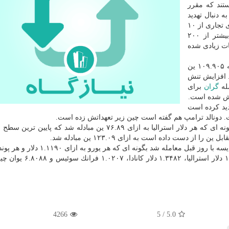
تند كه مقرر
 دنبال تهدید
دونالد ترامپ، رئیس جمهور آمریكا برای افزایش تعرفه های تجاری از ۱۰
كالاهایی به ارزش بیشتر از ۲۰۰
نات زیادی شده
در معاملات روز پنج شنبه بازارهای ارزی توكیو، هر دلار به ۱۰۹.۹۰۵ ین
. افزایش تنش
له
گران
برای
انش شده است.
دید كرده است
 دونالد ترامپ هم گفته است چین زیر تعهداتش زده است.
سایر ارزها هم در مقابل ین دست به عقب نشینی زدند بگونه ای كه هر دلار استرالیا به ازای ۷۶.۸۹ ین مبادله شد كه
 دست داده است به ازای ۱۲۳.۰۹ ین مبادله شد.
دلار به جز ین در مقابل سایر ارزها تقریباً بدون تغییر در مقایسه با روز قبل معامله شد بگو
۱.۳۰۰۴ دلار مبادله شدند. هم چنین هر دلار به ازای ۱.۴۳۳۷ دلار استرال
4266
5
/
5.0