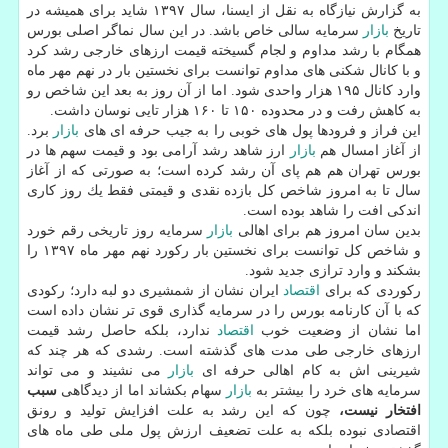
به گزارش نیازگاه به نقل از ایسنا، سال ۱۳۹۷ شاید برای همیشه در
تاریخ
بازار
سرمایه سالی خاص باشد. در این سال نماگر اصلی بورس
همگام با رشد مداوم و لجام گسیخته قیمت ارزهای خارجی رشد كرد
و با كانال شكنی های مداوم توانست برای نخستین بار در نهم مهر ماه
وارد كانال ۱۹۵ هزار واحدی شود. اما از آن روز به بعد این شاخص رو
به كاهش رفت و در محدوده ۱۵۰ تا ۱۶۰ هزار تایی نوسان داشت.
این فراز و فرودها پول های خوبی را به جیب حرفه ای های
بازار
برد.
از آغاز امسال هم
بازار
ارز شاهد رشد آرامی بود و قیمت سهم ها در
بورس تهران هم هم پای آن رشد كرده است؛ به صورتی كه از آغاز
سال تا به امروز شاخص كل بازده نقدی و قیمتی فقط یك روز كاری
اندكی افت را شاهد بوده است.
بدین سان امروز هم برای اهالی
بازار
سرمایه روز تاریخی رقم خورد
و شاخص كل توانست برای نخستین بار ركورد نهم مهر ماه ۱۳۹۷ را
بشكند و وارد ترازی جدید شود.
ركوردی كه برای
اقتصاد
ایران نشان از شمشیری دو لبه دارد؛ ركودی
كه با آن كارنامه بورس را در سرمایه گذاری قوی تر نشان داده است
اما نشان از وضعیت خوب
اقتصاد
ندارد، بلكه حاصل رشد قیمت
ارزهای خارجی طی مدت های گذشته است. رشدی كه هر چند كه
شیرینی اش به كام اهالی حرفه ای
بازار
می نشیند و می تواند
سرمایه های خرد را بیشتر به
بازار
سهام بكشاند اما از دیدگاهی
سبب
افتخار نیست،
چون كه این رشد به علت افزایش تولید و رونق
اقتصادی نبوده بلكه به علت تضعیف ارزش پول ملی طی ماه های