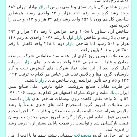
گذشته رخ داده است.
امروز شاخص كل بازده نقدی و قیمتی بورس
اوراق
بهادار تهران ۸۸۲
واحد رشد كرد و به رقم ۱۹۶ هزار و ۸۴ واحدی رسید. همینطور
شاخص كل هم وزن با ۲۵۲ واحد رشد رقم ۳۹ هزار و ۱۱۲ واحدی را
تجربه نمود.
شاخص آزاد شناور با ۱۰۵۸ واحد افزایش تا رقم ۲۲۱ هزار و ۴۹۴
واحدی بالا رفت و شاخص
بازار
اول با رشد ۱۰۷۶ واحدی به رقم ۱۴۶
هزار و ۵۰۱ رسید اما شاخص
بازار
دوم با ۲۴۸ واحد كاهش تا رقم
۳۸۰ هزار و ۸۰۱ پایین رفت.
در معاملات دومین روز كاری این هفته نماد معاملاتی شركت توسعه
معادن و فلزات به تنهایی ۳۸۳ واحد به شاخص های
بازار
سرمایه
كمك كرد. بعد از این نماد، نماد شركت های گسترش نفت و گاز
پارسیان، گروه مپنا و پالایش نفت بندر عباس هر كدام به ترتیب ۱۹۲،
۱۳۳ و ۸۵ واحد تأثیر افزاینده روی شاخص های
بازار
داشتند.
در طرف مقابل، صنایع پتروشیمی خلیج فارس، ملی صنایع مس
ایران،
بانك
ملت و فولاد مباركه اصفهان هر كدام به ترتیب ۱۰۶، ۷۶،
۵۴ و ۵۰ واحد نقش كاهنده روی نوسانات شاخص های
بازار
داشتند.
در معاملات امروز گروه استخراج كانه های فلزی عمدتاً با رشد
ملایمی همراه شدند، البته نماد توسعه معادن و فلزات كه اخیرا مجمع
عمومی فوق العاده اش برگزار گردید امروز بدون محدودیت نوسان
قیمت بازگشایی شد و توانست در قیمت پایانی بیشتر از ۹ درصد رشد
را تجربه كند.
در عین حال در گروه
محصولات
شیمیایی بیشتر سهم ها با افت آرامی