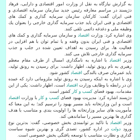
به گزارش نیازگاه به نقل از وزارت امور اقتصادی و دارایی، فرهاد
دژپسند در مراسم معارفه رئیس جدید سازمان سرمایه اقتصادی و
فنی ایران گفت: كاركنان سازمان سرمایه گذاری و كمك های
اقتصادی و فنی ایران باید جذب سرمایه گذاری خارجی را بعنوان یك
وظیفه ملی و دغدغه دائمی تلقی كنند.
وی اشاره كرد: وزارت
اقتصاد
و سازمان سرمایه گذاری و كمك های
اقتصادی و فنی ایران بدون وقفه و با تمام توان با هم افزایی در
فعالیت ها، برای رسیدن به اهداف تعیین شده در جلب و جذب
سرمایه گذاری خارجی تلاش می كنند.
وزیر
اقتصاد
با اشاره به نامگذاری امسال از طرف مقام معظم
رهبری به نام رونق تولید، اظهار داشت: برای رسیدن به رونق تولید،
باید عمرمان صرف بالندگی
اقتصاد
كشور شود.
وی با اشاره به اینكه رسیدن به رونق تولید ملزوماتی دارد كه عمده
آن در رابطه با وظایف وزارت
اقتصاد
است، اظهار داشت: یكی از این
مقدمات، بهبود فضای
كسب و كار
كشور است.
دژپسند اشاره كرد: مدیریت بهبود فضای
كسب و كار
با وزارت
اقتصاد
است و این وزارتخانه باید مسیر بهبود را ترسیم كند؛ به این معنا كه
مأموریت های سایر وزارتخانه ها را اولویت بندی و متناسب با هدف
گذاری ها بهترین مسیر را ساماندهی كند.
وزیر
اقتصاد
با تاكید بر توانمندی بخش خصوصی، گفت: بدترین نوع
ورود
دولت
در اداره كشور، تصدی گری و بهترین شیوه سیاست
گذاری و نظارت متناسب با توسعه یافتگی بخش خصوصی است.