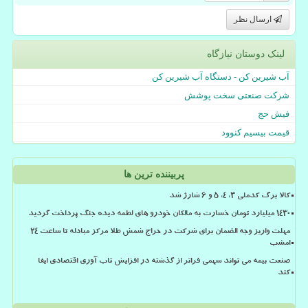
ارسال نظر
لینک دوستان نیازگاه
آب شیرین کن - دستگاه آب شیرین کن
شرکت صنعتی سخت پوشش
فیش حج
قیمت بیسیم کنوود
پربیننده ترین ها
کالا برگ کدملی 3، 4، 5 و 6 شارژ شد
۱۴۳۰ میلیارد تومان خسارت به مالکان خودرو های لطمه دیده جنگ پرداخت گردید
مهلت واریز وجه الضمان برای شرکت در حراج شمش طلا مرکز مبادله تا ساعت ۲۴
امشب
صنعت بیمه می تواند سهمی فراتر از گذشته در افزایش تاب آوری اقتصادی ایفا
کند