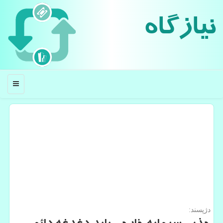
نیازگاه
منو
دژپسند: