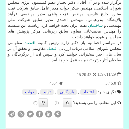
برگزار شده و در آن آقایان دكتر بختیار عضو كمیسیون انرژی مجلس
شورای اسلامی، مهندس شكر خواب مدیر عامل سابق شركت نفت
ستاره خلیج فارس، مهندس عزت پناهی مدیر مهندسی فرآیند
پالایشگاه بندرعباس، مهندس احمدی مدیر سابق شركت ملی
مهندسی و
ساختمان
نفت ایران بحث خواهند كرد. ریاست این نشست
را مهندس محمدخانی معاون سابق زیربنایی مركز پژوهش های
مجلس بر عهده خواهند داشت.
در مراسم اختتامیه باز دكتر زارع رئیس كمیته
اقتصاد
مقاومتی
مجلس شورای اسلامی درباب ارزیابی
اقتصاد
مقاومتی و تحقق آن در
سال های اخیر سخنرانی خواهند كرد و سپس آن، از برگزیدگان و
صاحبان آثار برتر، تقدیر به عمل خواهد آمد.
1397/11/29
15:20:43
4334
5
/
5.0
تگهای خبر:
اقتصاد
,
بازرگانی
,
تولید
,
دولت
این مطلب را می پسندید؟
(0)
(1)