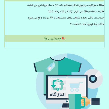
بانک مرکزی شهریورماه از سیستم متمرکز حسام رونمایی می نماید
قیمت سکه و طلا در بازار آزاد در ۱۲ مرداد ۱۴۰۵
مغایرت باقی مانده حساب های مشتریان تا 17 مرداد رفع می شود
گذر پله نوروز خان کجاست؟
جدیدترین ها