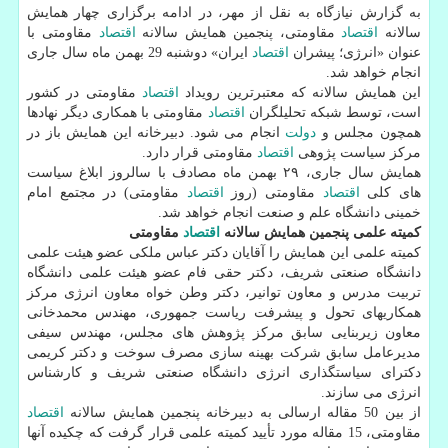
به گزارش نیازگاه به نقل از مهر، در ادامه برگزاری چهار همایش
سالانه
اقتصاد
مقاومتی، پنجمین همایش سالانه
اقتصاد
مقاومتی با
عنوان «انرژی؛ پیشران
اقتصاد
ایران» دوشنبه 29 بهمن ماه سال جاری
انجام خواهد شد.
این همایش سالانه كه معتبرترین رویداد
اقتصاد
مقاومتی در كشور
است، توسط شبكه تحلیلگران
اقتصاد
مقاومتی با همكاری دیگر نهادها
همچون مجلس و
دولت
انجام می شود. دبیرخانه این همایش باز در
مركز سیاست پژوهی
اقتصاد
مقاومتی قرار دارد.
همایش سال جاری، ۲۹ بهمن ماه مصادف با سالروز ابلاغ سیاست
های كلی
اقتصاد
مقاومتی (روز
اقتصاد
مقاومتی) در مجتمع امام
خمینی دانشگاه علم و صنعت انجام خواهد شد.
كمیته علمی پنجمین همایش سالانه
اقتصاد
مقاومتی
كمیته علمی این همایش را آقایان دكتر عباس ملكی عضو هیئت علمی
دانشگاه صنعتی شریف، دكتر حقی فام عضو هیئت علمی دانشگاه
تربیت مدرس و معاون توانیر، دكتر وطن خواه معاون انرژی مركز
همكاریهای تحول و پیشرفت ریاست جمهوری، مهندس محمدخانی
معاون زیربنایی سابق مركز پژوهش های مجلس، مهندس سیفی
مدیرعامل سابق شركت بهینه سازی مصرف سوخت و دكتر كریمی
دكترای سیاستگذاری انرژی دانشگاه صنعتی شریف و كارشناس
انرژی می سازند.
از بین 50 مقاله ارسالی به دبیرخانه پنجمین همایش سالانه
اقتصاد
مقاومتی، 15 مقاله مورد تأیید كمیته علمی قرار گرفت كه چكیده آنها