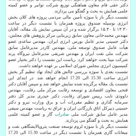
دكتر حقی فام معاون هماهنگی توزیع شركت توانیر و عضو كمیته
علمی همایش به بحث و گفتگو می پردازند.
نشست دیگر باز با سوژه تأمین مالی مردمی پروژه های كلان بخش
انرژی بوسیله صندوق پروژه همزمان با نشست دیگر در ساعت
۱۳.۳۰ تا ۱۵.۳۰ برگزار شده و در آن سپس نمایش یك مقاله، آقایان
مهندس محمدخانی معاون سابق زیربنایی مركز پژوهش های مجلس،
دكتر حسینی مدیر عامل بورس انرژی ایران، مهندس ساعدی عضو
هیأت عامل صندوق توسعه ملی، مهندس كاردر مدیرعامل سابق
شركت ملی نفت ایران و مهندس شریفی مدیرعامل نیروگاه پرند
شركت مپنا بحث خواهند كرد. ریاست این نشست را دكتر بختیار عضو
كمیسیون انرژی مجلس شورای اسلامی بر عهده خواهند داشت.
نشست بعدی با سوژه بررسی چالش های ایجاد نهاد تنظیم گر بخش
انرژی ساعت 15.30 الی 17.20 انجام خواهد شد. در ابتدای این
نشست یك مقاله برگزیده شده نمایش خواهد شد و سپس آقایان دكتر
فتحی معاون اقتصادی و توسعه رقابت مركز ملی رقابت، مهندس
داوودی نایب رییس شورای رقابت، دكتر حیدری مدیر كل دفتر
سرمایه گذاری و تنظیم مقررات آب و برق وزارت نیرو و دكتر
حسینی دبیركل اتاق بازرگانی ایران و عراق به ریاست مهندس سیفی
مدیر عامل سابق شركت ملی
صادرات
گاز و عضو كمیته علمی
همایش به بحث و گفتگو می پردازند.
نشست دیگر باز با سوژه لزوم توسعه صنعت پتروپالایشگاهی نفت و
میعانات گازی همزمان با نشست دیگر در ساعت 15.30 الی 17.20