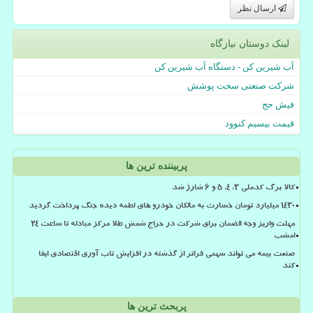
ارسال نظر
لینک دوستان نیازگاه
آب شیرین کن - دستگاه آب شیرین کن
شرکت صنعتی سخت پوشش
فیش حج
قیمت بیسیم کنوود
پربیننده ترین ها
کالا برگ کدملی 3، 4، 5 و 6 شارژ شد
۱۴۳۰ میلیارد تومان خسارت به مالکان خودرو های لطمه دیده جنگ پرداخت گردید
مهلت واریز وجه الضمان برای شرکت در حراج شمش طلا مرکز مبادله تا ساعت ۲۴
امشب
صنعت بیمه می تواند سهمی فراتر از گذشته در افزایش تاب آوری اقتصادی ایفا
کند
پربحث ترین ها