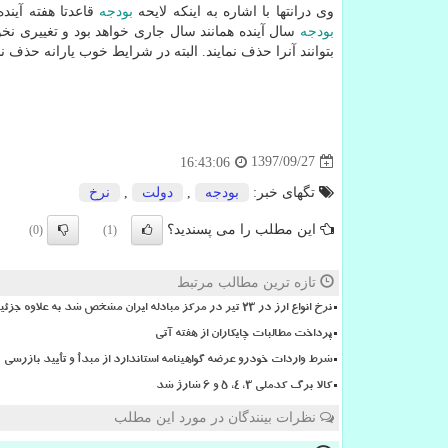
وی درانتها با اشاره به اینكه لایحه
بودجه
قاعدتا هفته آین
بودجه
سال آینده همانند سال جاری خواهد بود و تغییری نخ
بتوانند آنرا حذف نمایند. البته در شرایط خوب یارانه حذ
1397/09/27
16:43:06
تگهای خبر:
بودجه
,
دولت
,
نرخ
این مطلب را می پسندید؟
(0)
(1)
تازه ترین مطالب مرتبط
نرخ انواع ارز در ۲۳ تیر در مرکز مبادله ایران مشخص شد به علاوه جزئیات
پرداخت مطالبات چایکاران از هفته آتی
شرط واردات خودرو عرضه گواهینامه استاندارد از مبدأ و تأیید بازرسی
کالا برگ کدملی 3، 4، 5 و 6 شارژ شد
نظرات بینندگان در مورد این مطلب