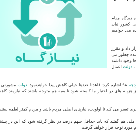
 دیدگاه مقام
 كشور نباید
ده می خواهیم
ار داد و مقرر
نده چطور می
ها وجود داشته
رف
دولت
اعمال
دجه
۹۸ اشاره كرد: قاعدتا عددها خیلی كاهش پیدا خواهدنمود.
دولت
مشورتی گ
 هزینه های در اختیار ما كاسته شود تا بقیه هم متوجه باشند كه نیازمند كاه
ی تغییر می كند تا اولویت، نیازهای اصلی مردم باشد و مردم كمتر لطمه ببینند.
لی هم گفتند كه باید حداقل سهم درصد در نظر گرفته شود كه این در پیشنها