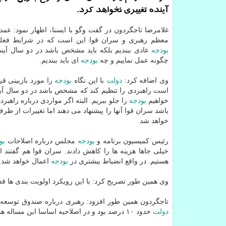
آینده تغییری نخواهد كرد.
غلامرضا تاجگردون در گفت وگو با ایسنا، اظهار نمود: عمده
معظم رهبری و سران قوا این است كه در شرایط فعلی
بودجه
عادی ببندیم بلكه باید مشخص باشد در دو سال آین
چگونه عمل نماییم و چه
بودجه
ای باید ببندیم.
وی اضافه كرد:
دولت
با این نگاه
بودجه
را مورد بازبینی قر
است راهبردی را تنظیم كند كه مشخص باشد در دو سال آی
خواهیم
بودجه
را جلو ببریم. البته اگر مواردی درباره راهبرد
باشد سران قوا آنها را پیشنهاد می دهند اما تغییرات از ط
خواهد شد.
رئیس كمیسیون برنامه و
بودجه
مجلس درباره اصلاحات
بو
خیلی جاها هزینه ها را كاهش دادند. سران قوا هم گفتند از
هستیم. در واقع انضباط بیشتری در
بودجه
اعمال خواهد شد.
وی همین طور تصریح كرد: با این رویكرد اولویت بندی ها قدر
تاجگردون همین طور افزود: رهبری درباره صندوق توسعه م
دولت
حدود ۱۰ درصد بود و در اصلاحیه اساسا این مساله هم مورد توجه قرار خواهد گرفت.