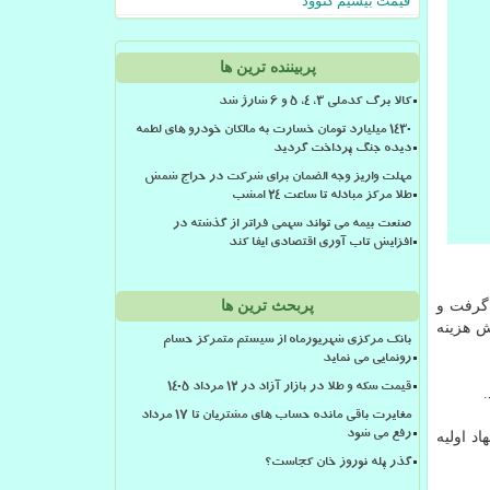
قیمت بیسیم کنوود
پربیننده ترین ها
کالا برگ کدملی 3، 4، 5 و 6 شارژ شد
۱۴۳۰ میلیارد تومان خسارت به مالکان خودرو های لطمه
دیده جنگ پرداخت گردید
مهلت واریز وجه الضمان برای شرکت در حراج شمش
طلا مرکز مبادله تا ساعت ۲۴ امشب
صنعت بیمه می تواند سهمی فراتر از گذشته در
افزایش تاب آوری اقتصادی ایفا کند
رفت و
پربحث ترین ها
ش هزینه
بانک مرکزی شهریورماه از سیستم متمرکز حسام
رونمایی می نماید
قیمت سکه و طلا در بازار آزاد در ۱۲ مرداد ۱۴۰۵
مغایرت باقی مانده حساب های مشتریان تا 17 مرداد
د اولیه
رفع می شود
گذر پله نوروز خان کجاست؟