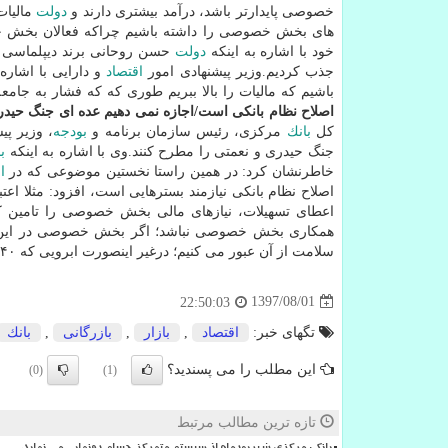
خصوصی پایدارتر باشد، درآمد بیشتری دارند و
دولت
مالیات
های بخش خصوصی را داشته باشیم چراكه فعالان بخ
خود با اشاره به اینكه
دولت
جذب كردیم.وزیر پیشنهادی امور
اقتصاد
و دارایی با اشاره 
باشیم كه مالیات را بالا ببریم طوری كه كه فشار به جام
اصلاح نظام بانكی است/اجازه نمی دهیم عده ای جنگ حیدری-
كل
بانك
مركزی، رئیس سازمان برنامه و
بودجه
، وزیر پی
جنگ حیدری و نعمتی را مطرح كنند.وی با اشاره به اینكه
ب
خاطرنشان كرد: در همین راستا نخستین موضوعی كه در
ا
اصلاح نظام بانكی نیازمند بسترهایی است، افزود: مثلا اعت
اعطای تسهیلات، نیازهای مالی بخش خصوصی را تامین كن
همكاری بخش خصوصی نباشد؛ اگر بخش خصوصی در این زمی
سلامت از آن عبور می كنیم؛ درغیر اینصورت ابرویی كه ۴۰ سال نصیب ما شده را در میدان مین می بریم.
1397/08/01
22:50:03
تگهای خبر:
اقتصاد
,
بازار
,
بازرگانی
,
بانك
این مطلب را می پسندید؟
(0)
(1)
تازه ترین مطالب مرتبط