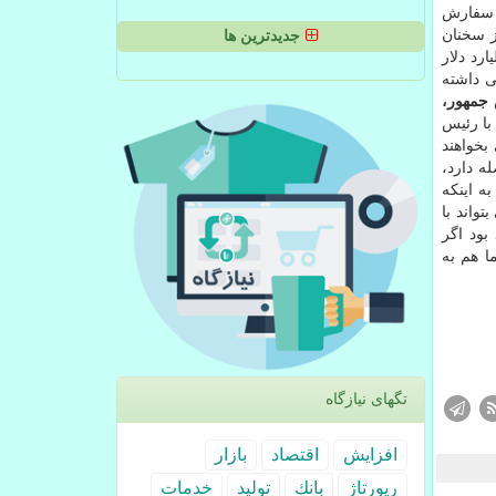
ه سفارش
ز سخنان
جدیدترین ها
 دارد، اضافه كرد: در این مدت ۱۵ میلیارد دلار سرمایه جلب و ۱.۳ میلیارد دلار
ی داشته
 جمهور،
با رئیس
بخواهند
له دارد،
ه اینكه
واند با
بود اگر
ا هم به
تگهای نیازگاه
افزایش
اقتصاد
بازار
رپورتاژ
بانك
تولید
خدمات