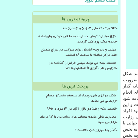
قیمت بیسیم کنوود
پربیننده ترین ها
کالا برگ کدملی 3، 4، 5 و 6 شارژ شد
۱۴۳۰ میلیارد تومان خسارت به مالکان خودرو های لطمه
دیده جنگ پرداخت گردید
مهلت واریز وجه الضمان برای شرکت در حراج شمش
طلا مرکز مبادله تا ساعت ۲۴ امشب
صنعت بیمه می تواند سهمی فراتر از گذشته در
افزایش تاب آوری اقتصادی ایفا کند
د شكل
ه ضرورت
یه گذار
پربحث ترین ها
ی انجام
بانک مرکزی شهریورماه از سیستم متمرکز حسام
افه شود
رونمایی می نماید
ت و این
قیمت سکه و طلا در بازار آزاد در ۱۲ مرداد ۱۴۰۵
د افراد
ی وزارت
مغایرت باقی مانده حساب های مشتریان تا 17 مرداد
ازارهای جهانی با
رفع می شود
ان به بخش
گذر پله نوروز خان کجاست؟
 چه بخش