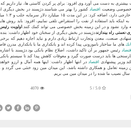
 بیشتری به دست می آورد.وی افزود: برای پر كردن كاستی ها، نیاز داریم ك
ش خصوصی وضعیت
اقتصاد
كشور را بهتر می شناسند.دژپسند در بخش دیگری ا
حسن روحانی برند دیپلماسی خارجی
به اینكه باید استفاده از نفت را استقراض تلقی نماییم، افزود: باید روش های
عه وارد نشود و در این زمینه بخش خصوصی می تواند كمك كنند.
اولویت رئیس
نعمتی راه بیندازند
دژپسند در بخش دیگری از سخنان خود اظهار داشت: بنده 
شنهادی صنعت، معدن وتجارت ارتباط زیادی دارم و نباید اجازه دهیم كه برخی 
انك
های ما ساختار ناموزونی پیدا كرده اند و بانكداری ما با بانكداری مدرن فاص
قتصاد
رئیس جمهور بر آن تاكید داشت، اصلاح نظام بانكی بود.دژپسند با اشاره ب
بارسنجی ها باید درست صورت گیرد و معوقات كاهش پیدا كند تا سیستم بانكی بت
د.وزیر پیشنهادی
اقتصاد
در انتها اظهار داشت: اینها همه آمال و ارزو خواهد 
نه تعامل و همكاری داشته باشد، این میدان مین زود خنثی می گردد و م
4070
5
/
5.0