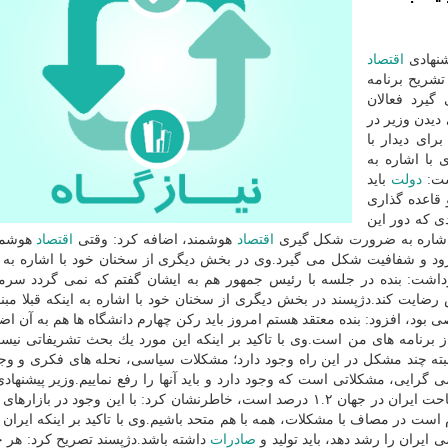
شنهادی
اقتصاد
تشریح برنامه
گیرد فعالان
 از ۲ روز نباید برای دیدن وزیر در
رای دیدار با
ی شود.وی با اشاره به
شت:
دولت
باید
قاعده گذاری
ی كه دور این
با اشاره به ضرورت شكل گیری
اقتصاد
هوشمند، اضافه كرد: وقتی
اقتصاد
هوشمن
رود و شفافیت شكل می گیرد.وی در بخش دیگری از سخنان خود با اشاره ب
شت: بنده در جلسه با رئیس جمهور هم به ایشان گفتم كه نمی گردد سرما
ایت كند.دژپسند در بخش دیگری از سخنان خود با اشاره به اینكه قبلا مبنا
بود، افزود: بنده معتقد هستم امروز باید ركن چهارم دانشگاه ها هم به آن اض
رنامه های من است.وی با تاكید بر اینكه این مورد یك بحث تشریفاتی نیس
لبته چند مشكل در این راه وجود دارد؛ مشكلات سیاسی، نحله های فكری و وجو
 گرایی، مشكلاتی است كه وجود دارد و باید آنها را رفع نماییم.وزیر پیشنهاد
و دارایی با اشاره به اینكه سهم جمعیت و مساحت ایران در جهان ۱.۲ درصد است، خاطرنشان كرد: با این وجود در ب
 سهم داریم، پس لازم است در مصاف با مشكلات، همه با هم متحد باشیم.وی با تاكید بر اینكه ایر
یران را رشد دهد، باید تولید و
صادرات
داشته باشد.دژپسند تصریح كرد: هر