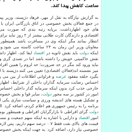
ساعت كاهش پیدا كند.
به گزارش نیازگاه به نقل از مهر، فرهاد دژپسند، وزیر پی
در جمع فعالان بخش خصوصی در اتاق بازرگانی ایران با 
های خود اظهارداشت: برپایه رتبه بندی كه صورت می 
اقتصادی و دارندگان كارت طلایی بیشتر
انتظار بمانند مگر اینكه وی در مسافرت باشد. همینطور ب
معاونان وزیر این زمان به ۲۴ ساعت كاسته م
اینكه
دولت
باید نقش ثانویه در
اقتصاد
ایفا كند، اظهار دا
نقش حاكمیتی خویش را داشته باشد اما در تصدی گری و 
نباید ورود كند مگر در حد ضرورت؛ حد لزوم را همین افراد
میز نشسته اند(فعالان اقتصادی) تعیین می كنند.دژپسند 
بگیرد حلقه مفقود
عرضه
و فراوانی اطلاعات از بین می 
احساس رضایت سرمایه گذاران داخلی از شرایط، اظهاردا
خارجی جذب كرد بدون اینكه سرمایه گذار داخلی احساس رض
امور در كشور بر سه محور
دولت
، سایر قوا و بخش خصوصی 
و تشكیل هسته های اندیشه ورزی و سیاست سازی یكی از ب
برنامه را به رئیس جمهوری هم اعلام كردم، اضافه كرد: ا
دولت
گرای افراطی تا بازارگرایان افراطی و همینطور بومی
امور
اقتصاد
قیمت های بالای نفت فقط ۰.۷ درصد
خصوصی نیاز دارد، اضافه كرد: به جهت اینكه بخش خصوصی ا