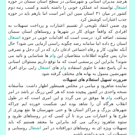
هرچند مدیران استانی و شهرستانی در سطح استان سمنان در حوزه
اشتغال
توانسته اند عملكرد خوبی را داشته باشند و كسب رتبه دوم
كشور در میان ۳۱ استان مبین این امر است اما بازهم باید در حوزه
جذب اعتبارات كوشش كرد.
وی ضمن انتقاد تلویحی از تقسیم اعتبارات و پرداخت تسهیلات به
افرادی كه واقعاً جویای كار در شهرها و روستاهای استان سمنان
نیستند، اضافه كرد: درست است كه اقدامات خوبی در حوزه
اشتغال
استان رخ داده اما سامانه رصد چگونه راستی آزمایی می شود؟ حال
آنكه تعاون، كار و رفاه اجتماعی اذعان دارد كه در آن دخل و تصرفی
ندارد پس چگونه اطلاعات متقاضیان این
وام
ها شناسایی و تائید می
شوند؟ بنابراین این پرسشی است كه ما توقع داریم مسئولان استانی
به آن پاسخ دهند تا جلوی استفاده
وام
های
اشتغال
زایی برای افراد
شهرنشین متمول به بهانه های مختلف گرفته شود.
ضرورت تسهیل استعلام های تسهیلات
نماینده شاهرود و میامی در مجلس همینطور اظهار داشت: متأسفانه
نسخه واحدی در كشور پیچیده شده كه هر كس زرنگ تر باشد در امر
دریافت
وام
ها موفق تر می گردد و این امری است كه در طول
انقلاب هرگاه آن را شاهد بوده ایم، شكست خورده ایم چراكه
شهرهای بزرگ و مراكز استان ها و حتی شهرستان ها نفع بهتری از
طرح ها و اعتبارات می برند تا آن كسی كه در روستاهای طرود و
ستوه شاهرود زندگی می كند بنابراین ما معتقد هستیم كه باید
تسهیلات ویژه ای به روستاهای دورافتاده در امر
اشتغال
روستایی و
تسهیلات این حوزه داشته باشیم.