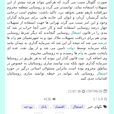
صورت گلوبال سبب می گردد كه هركس بتواند هرچه بیشتر از این
تسهیلات استفاده نماید، توانمندتر می گردد و روستایی منطقه محروم
دورافتاده بازهم نفعی نخواهد برد، تاكید داشت: معلوم است درجایی
مانند گرمسار، آردان و ایوان كی جاذبه هایی برای سرمایه گذاران
وجود و این امر سبب می گردد تهرانی ها جهت استفاده از تسهیلات
چهار درصد روستایی استفاده كنند و كار حتی آنجا خراب تر شد كه
بندی را در قانون
اشتغال
روستایی گنجاندند كه دیگر شرط روستایی
بودن هم برای دریافت تسهیلات ملاك نبود و به شهرنشینان هم
وام
ها
عرضه
می شد كه نتیجه آن این شد كه سرمایه گذاری به میدان نیامد
بلكه سرمایه توسط
دولت
تامین می شد و از پول نفت عده ای
پایتخت نشین به
وام
ها رسیدند و نه روستایی محروم.
وی اضافه كرد: نیت قانون گذار این نبوده كه به هر طریق در روستاها
سرمایه گذاری شود بلكه نیت توانمند سازی روستائیان به خصوص در
مناطق محروم بوده است بنابراین مسئولان استانی درگیر در حوزه
اشتغال
روستایی باید بتوانند در حیطه توانمند سازی روستائیان
اقدامات جدی كنند.
1397/06/26
15:07:38
4136
5
/
5.0
تگهای خبر:
اشتغال
,
اقتصاد
,
بانك
,
بودجه