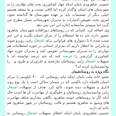
حسینی شاهرودی بابیان اینكه جهاد كشاورزی بحث های نظارتی را به
شهرستان های استان واگذار كرده اما كافی نیست و ما معتقد هستیم
خیلی دیگر از تصمیمات باید بر عهده شهرستان ها گذاشته شود،
امروز بحث تفویض اختیارات به مدیران شهرستانی بسیار مطرح می
گردد اما سیستم متأسفانه اجازه این امر نمی دهد.
وی اضافه كرد: كسانی كه در روستاهای دورافتاده شهرستان شاهرود
حضور دارند باید ده ها استعلام را از مركز استان بگیرند و این امر
سبب شده تا با دشواری های فراوانی برای
اشتغال
زایی روبرو شوند
و بنابراین ما انتظار داریم كه مدیران استانی در حوزه استعلامات هم
مواردی را به مدیران شهرستانی تفویض كنند و مدیران حوزه جهاد
كشاورزی گزارشی را
عرضه
كنند كه چند درصد توانسته اند با
تسهیلات
اشتغال
زایی روستائیان بیارجمند و خارتوران و طرود و... را
توانمندسازی كرده اند؟
نگاه ویژه به روستانشینان
عضو خانه ملت بابیان اینكه نباید روستایی كه ۴۰۰ كیلومتر با مركز
استان فاصله دارد باكسی كه در سمنان ساكن است با یك نوع روند
اداری و تسهیلات دیده شوند، تاكید كرد: هدف از تسهیلات
اشتغال
زایی توانمندسازی روستائیان و جلوگیری از مهاجرت آن ها است حال
آنكه اگر به روستاهای حومه شاهرود نگاهی بیندازیم شاهد مهاجرت
های وسیع به شاهرود هستیم و غالب روستائیان در شهر شاهرود هم
خانه ای دارند.
حسینی شاهرودی بابیان اینكه اعطای تسهیلات
اشتغال
روستایی به