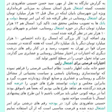
به گزارش نیازگاه به نقل از مهر، سید حسن حسینی شاهرودی در
نشست كمیته
اشتغال
شرق استان سمنان به میزبانی فرمانداری
ویژه این شهرستان بابیان اینكه در سال قبل ۱۲ هزار میلیارد تومان
برای
اشتغال
روستایی در نظر گرفته شد كه این امر توسط
دولت
و
بانك
ها به تصویب مجلس محقق شد، تاكید كرد: امسال هم ۱۲ هزار
میلیارد تومان دیگر در حوزه
اشتغال
روستایی، عشایر و شهرهای زیر
۱۰ هزار نفر در نظر گرفته شده است.
وی اضافه كرد: كار بزرگی كه امسال رخ داده اختصاص ۱۰ هزار
میلیارد تومان دیگر یا یك میلیارد دلار است كه هفته گذشته در نشست
سران قوا در تهران به تصویب رسید و در كنار رقم های درشت
دیگری كه اعتبارات در اختیار مشاغل روستایی و عشایری می گذارند،
می تواند تحول خوبی را در سطح كشور تولید كند.
اعتبارات فرصتی برای
اشتغال
زایی
عضو خانه ملت اظهار داشت: نظام اسلامی فرصتی را فراهم نموده
كه توانمندسازی روستائیان بامشی و سیاست پشتیبانی از مشاغل
خانگی و روستایی و عشایری و صنایع كوچك زودبازده صورت گیرد و
بنابراین مجلس و
دولت
توانستند طرح های خوبی را
عرضه
كنند
هرچند درگذشته هم شاهد طرح هایی بودیم كه بعضاً هم ناموفق بودند
اما در برهه كنونی خیلی باید مراقب باشیم تا این طرح های پیشنهادی
امسال با شكست مواجه نشود.
حسینی شاهرودی بیان كرد: در
بودجه
رقم های درشتی برای امر
اشتغال
دیده شده و فرصت مناسبی است كه از آن استفاده نماییم