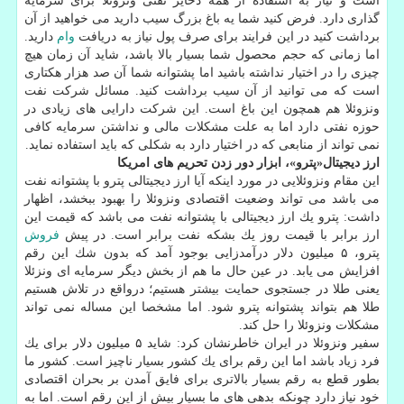
است و نیاز به استفاده از همه ذخایر نفتی ونزوئلا برای سرمایه
گذاری دارد. فرض كنید شما یه باغ بزرگ سیب دارید می خواهید از آن
برداشت كنید در این فرایند برای صرف پول نیاز به دریافت
وام
دارید.
اما زمانی كه حجم محصول شما بسیار بالا باشد، شاید آن زمان هیچ
چیزی را در اختیار نداشته باشید اما پشتوانه شما آن صد هزار هكتاری
است كه می توانید از آن سیب برداشت كنید. مسائل شركت نفت
ونزوئلا هم همچون این باغ است. این شركت دارایی های زیادی در
حوزه نفتی دارد اما به علت مشكلات مالی و نداشتن سرمایه كافی
نمی تواند از منابعی كه در اختیار دارد به شكلی كه باید استفاده نماید.
ارز دیجیتال«پترو»، ابزار دور زدن تحریم های امریكا
این مقام ونزوئلایی در مورد اینكه آیا ارز دیجیتالی پترو با پشتوانه نفت
می باشد می تواند وضعیت اقتصادی ونزوئلا را بهبود ببخشد، اظهار
داشت: پترو یك ارز دیجیتالی با پشتوانه نفت می باشد كه قیمت این
ارز برابر با قیمت روز یك بشكه نفت برابر است. در پیش
فروش
پترو، ۵ میلیون دلار درآمدزایی بوجود آمد كه بدون شك این رقم
افزایش می یابد. در عین حال ما هم از بخش دیگر سرمایه ای ونزئلا
یعنی طلا در جستجوی حمایت بیشتر هستیم؛ درواقع در تلاش هستیم
طلا هم بتواند پشتوانه پترو شود. اما مشخصا این مساله نمی تواند
مشكلات ونزوئلا را حل كند.
سفیر ونزوئلا در ایران خاطرنشان كرد: شاید ۵ میلیون دلار برای یك
فرد زیاد باشد اما این رقم برای یك كشور بسیار ناچیز است. كشور ما
بطور قطع به رقم بسیار بالاتری برای فایق آمدن بر بحران اقتصادی
خود نیاز دارد چونكه بدهی های ما بسیار بیش از این رقم است. اما به