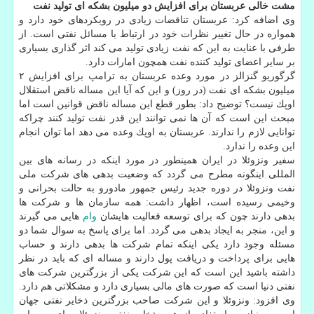
مشت خالی عربستان برای افزایش دو میلیون بشكه ای تولید نفت
وی اضافه كرد: عربستان تناقضات زیادی در رویكردهای خود دارد و
همواره در حال تغییر نظرات خود در ارتباط با مسائل نفتی است. از
طرفی با عنایت به این كه نفت زیادی تولید می كند اثر گذاری بسیاری
بر سایر اعضای تولید كننده نفت همچون امارات دارد.
گرگوریو گنزالز در مورد وعده عربستان به ترامپ برای افزایش ۲
میلیون بشكه ای نفت (در روز) و این كه آیا این مساله ناقض استقلال
اوپك نیست؟ توضیح داد: بطور قطع این مساله ناقض قوانین است اما
مبحث این است كه آن ها نمی توانند این قدر نفت تولید كنند چراكه
توانایی لازم را ندارند. عربستان به اوپك وعده می دهد اما توان انجام
این وعده را ندارد.
سفیر ونزوئلا در ایران همینطور در مورد اینكه در رسانه های بین
المللی اینگونه مطرح می گردد كه وضعیت بدهی های شركت ملی
نفت ونزوئلا در دوره جدید رئیس جمهور مادورو به حالت بحرانی و
وخیمی رسیده است، اظهار داشت: همه سازمان ها و شركت ها
بدهی دارند چون كه برای توسعه فعالیت هایشان
وام
هایی می گیرند
و این، منجر به ایجاد بدهی می گردد. اما برای پاسخ به سوال شما دو
مسئله وجود دارد یكی اینكه تمام شركت ها بدهی دارند و حساب
هایی برای پرداخت و دریافت پول دارند و مساله ای كه باید در نظر
داشته باشید این است كه این شركت یكی از بزرگترین شركت های
نفتی دنیا است كه صورت های مالی بسیاری دارد و مشكلاتی هم دارد.
وی افزود: ونزوئلا و این شركت صاحب بزرگترین ذخایر نفتی جهان