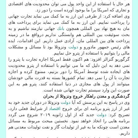
هر حال با استفاده از این واحد پول می توان محدودیت های اقتصادی
و تجاری كه امریكا برا ما بوجود آورده است را دور زد.
وی اضافه كرد: از طرفی این ارز به ما كمك می نماید تجارت جهانی
را پرداخت نماییم. این ارز به ما كمك می نماید برای پرداخت های
مان به هیچ نهاد بین المللی همچون
بانك
جهانی نیازمند نباشیم و به
بحث سوئیفت بین المللی هم وابستگی نداریم درواقع ما در زمینه
پرداخت های بین المللی مان، آزادی عمل داریم. این اقدامات، ایده
های رئیس جمهور مادورو و
دولت
ونزوئلا بود تا مسائل و مشكلات
مالی را بتوانیم با استفاده از پترو حل نماییم.
گرگوریو گنزالز افزود: هم اكنون فقط امریكا اجازه تجارت با پترو را
نمی دهد به این دلیل كه ما می توانیم با استفاده از پترو محدودیت
های ایجاده شده توسط آمریكا را دور بزنیم، ممنوع كرده و اجازه
تجارت با آن را نمی دهد. تمام كشورها بسته به قدرت مالی خودشان
میتوانند از پول های مجازی در دنیا استفاده كنند، پترو هم به این
صورت این وارد سیستم تجارت جهانی شده است.
گردشگری و معدن راهكار خروج ونزوئلا از بحران
وی در پاسخ به این پرسش كه آیا
دولت
ونزوئلا در دوران جدید خود به
غیر از ارز پترو برنامه ای برای خروج
اقتصاد
از شرایط فعلی دارد،
تصریح كرد:
دولت
جدید كه از اول ژانویه ۲۰۱۹ شروع می گردد
برنامه هایی را اتخاذ خواهد نمود. نخستین مبحث مربوط به مسائل
معدن است چونكه ما به غیر از تولیدات گاز و نفت تولیدات معدنی هم
داریم.