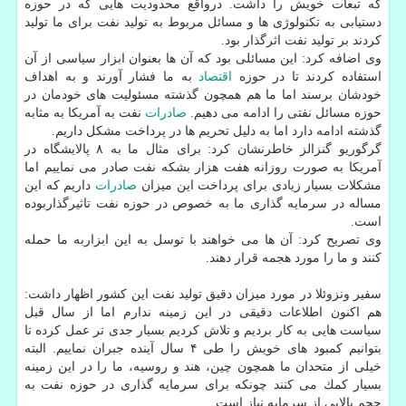
كه تبعات خویش را داشت. درواقع محدودیت هایی كه در حوزه
دستیابی به تكنولوژی ها و مسائل مربوط به تولید نفت برای ما تولید
كردند بر تولید نفت اثرگذار بود.
وی اضافه كرد: این مسائلی بود كه آن ها بعنوان ابزار سیاسی از آن
استفاده كردند تا در حوزه
اقتصاد
به ما فشار آورند و به اهداف
خودشان برسند اما ما هم همچون گذشته مسئولیت های خودمان در
حوزه مسائل نفتی را ادامه می دهیم.
صادرات
نفت به آمریكا به مثابه
گذشته ادامه دارد اما به دلیل تحریم ها در پرداخت مشكل داریم.
گرگوریو گنزالز خاطرنشان كرد: برای مثال ما به ۸ پالایشگاه در
آمریكا به صورت روزانه هفت هزار بشكه نفت صادر می نماییم اما
مشكلات بسیار زیادی برای پرداخت این میزان
صادرات
داریم كه این
مساله در سرمایه گذاری ما به خصوص در حوزه نفت تاثیرگذاربوده
است.
وی تصریح كرد: آن ها می خواهند با توسل به این ابزاربه ما حمله
كنند و ما را مورد هجمه قرار دهند.
سفیر ونزوئلا در مورد میزان دقیق تولید نفت این كشور اظهار داشت:
هم اكنون اطلاعات دقیقی در این زمینه ندارم اما از سال قبل
سیاست هایی به كار بردیم و تلاش كردیم بسیار جدی تر عمل كرده تا
بتوانیم كمبود های خویش را طی ۴ سال آینده جبران نماییم. البته
خیلی از متحدان ما همچون چین، هند و روسیه، ما را در این زمینه
بسیار كمك می كنند چونكه برای سرمایه گذاری در حوزه نفت به
حجم بالایی از سرمایه نیاز است.