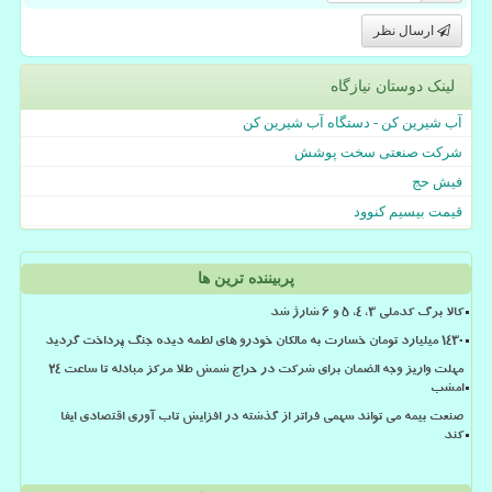
ارسال نظر
لینک دوستان نیازگاه
آب شیرین کن - دستگاه آب شیرین کن
شرکت صنعتی سخت پوشش
فیش حج
قیمت بیسیم کنوود
پربیننده ترین ها
کالا برگ کدملی 3، 4، 5 و 6 شارژ شد
۱۴۳۰ میلیارد تومان خسارت به مالکان خودرو های لطمه دیده جنگ پرداخت گردید
مهلت واریز وجه الضمان برای شرکت در حراج شمش طلا مرکز مبادله تا ساعت ۲۴
امشب
صنعت بیمه می تواند سهمی فراتر از گذشته در افزایش تاب آوری اقتصادی ایفا
کند