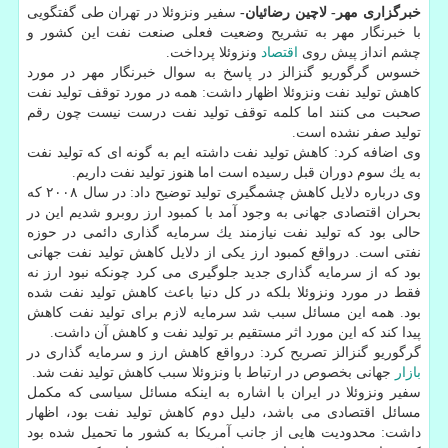
خبرگزاری مهر- لاچین رضائیان-
سفیر ونزوئلا در تهران طی گفتگویی
با خبرنگار مهر به تشریح وضعیت فعلی صنعت نفت این كشور و
چشم انداز پیش روی
اقتصاد
ونزوئلا پرداخت.
خسوس گرگوریو گنزالز در پاسخ به سوال خبرنگار مهر در مورد
كاهش تولید نفت ونزوئلا اظهار داشت: همه در مورد توقف تولید نفت
صحبت می كنند اما كلمه توقف تولید نفت درست نیست چون رقم
تولید صفر نشده است.
وی اضافه كرد: كاهش تولید نفت داشته ایم به گونه ای كه تولید نفت
به یك سوم دوران قبل رسیده است اما هنوز تولید نفت داریم.
وی درباره دلایل كاهش چشمگیری تولید توضیح داد: در سال ۲۰۰۸ كه
بحران اقتصادی جهانی به وجود آمد با كمبود ارز روبرو شدیم این در
حالی بود كه تولید نفت نیازمند یك سرمایه گذاری دائمی در حوزه
نفتی است. درواقع كمبود ارز یكی از دلایل كاهش تولید نفت جهانی
بود كه از سرمایه گذاری جدید جلوگیری می كرد چونكه نبود ارز نه
فقط در مورد ونزوئلا بلكه در كل دنیا باعث كاهش تولید نفت شده
بود. همه این مسائل سبب شد سرمایه لازم برای تولید نفت كاهش
پیدا كند كه این مورد اثر مستقیم بر تولید نفت و كاهش آن داشت.
گرگوریو گنزالز تصریح كرد: درواقع كاهش ارز و سرمایه گذاری در
بازار
جهانی بخصوص در ارتباط با ونزوئلا سبب كاهش تولید نفت شد.
سفیر ونزوئلا در ایران با اشاره به اینكه مسائل سیاسی كه مكمل
مسائل اقتصادی می باشد، دلیل دوم كاهش تولید نفت بود، اظهار
داشت: محدودیت هایی از جانب آمریكا به كشور ما تحمیل شده بود