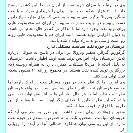
وی در ارتباط با میزان خرید نفت از ایران توسط این كشور توضیح
داد: تا ۴۰۰ هزار بشكه نفت سبك ایران را خریداری نموده و با نفت
سنگین ونزوئلا تركیب می نماییم تا به نفتی كه برای تجارت نیاز داریم
دست یابیم و در نهایت
صادرات
نماییم. در ایران هم محدودیت هایی
برای تولید نفت وجود دارد اما با مذاكراتی كه در حال انجام می باشد،
به دنبال افزایش تولید هستند. البته ایران هم با محدودیت هایی روبه
رو است و نمی تواند مازاد تولید داشته باشد.
عربستان در حوزه نفت سیاست مستقلی ندارد
گرگوریو گنزالز، سفیر ونزوئلا در ایران در پاسخ به سوالی درباره
تلاش عربستان برای افزایش تولید نفت اوپك اظهار داشت: عربستان
به دلیل اینكه با امریكا مشكلات كمتری دارد به همراه روسیه (كه
بزرگترین تولید كننده نفت هستند) در مجموع روزانه ۱۱ میلیون بشكه
نفت تولید می كنند.
وی افزود: ما یك نظر واحد در مورد مسائل نفت در اوپك داریم اما
مواضع عربستان تحت تاثیر فضای سیاسی است. در واقع عربستان
نظر ثابت ندارد اما به هر حال نظر آن ها بر افزایش تولید نفت می
باشد كه این نظر مطابق با اعضای دیگر اوپك است تا بتوانند از این
طریق با افزایش قیمت مقابله كنند.
سفیر ونزوئلا در ایران اظهار داشت: این طور به نظر می آید كه
عربستان سیاست مشخص، ثابت و به خصوص مستقل در حوزه نفت
ندارد، از این رو نمی توان عملكرد احتمالی آنها در آینده را ارزیابی
كرد.