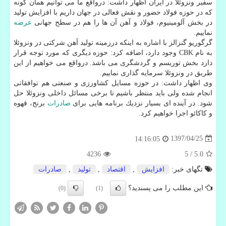
سفیر ونزوئلا در ایران اظهار داشت: درواقع ما می توانیم همان گونه
كه در حوزه فولاد حضور و نقش فعالی در جهان داریم با افزایش تولید
در بخش آلومینیوم، فولاد و آهن آن ها را هم در سطح جهانی
عرضه
نماییم.
گرگوریو گنزالز با اشاره به اینكه درزمینه تولید آهن شركتی در ونزوئلا
به نام CBK وجود دارد، اضافه كرد: حوزه دیگری كه مورد توجه قرار
دارد بخش توریسم و گردشگری می باشد. درواقع می خواهیم از این
طریق در ونزوئلا سرمایه گذاری نماییم.
وی اظهار داشت: در حوزه مسایل كشاورزی و صنعتی هم توافقاتی
انجام شده ولی باید منتظر باشیم تا برخی مسائل داخلی ونزوئلا حل
شود. در آینده ای بسیار نزدیك برنامه هایی برای
صادرات
برنج، قهوه
و كاكائو اجرا خواهیم كرد.
1397/04/25
14:16:05
4236
5
/
5.0
تگهای خبر:
افزایش
,
اقتصاد
,
تولید
,
صادرات
این مطلب را می پسندید؟
(0)
(1)