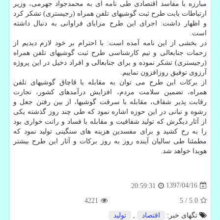
مبارزه با مفاسد اقتصادی طی نامه ای به محمدجواد جهرمی، وزیر
ارتباطات بابت طرح ثبت گوشیهای تلفن همراه (رجیستری) تشكر كرد
و اظهار داشت: اجرای این طرح مزایای فراوانی به دنبال داشته
است.
در بخشی از این نامه آمده است: با احترام بر خود لازم دیدیم از
زحمات جنابعالی و تیم كارشناسی طرح ثبت گوشیهای تلفن همراه
(رجیستری) تشكر نموده و برای جنابعالی و افراد دخیل در این پروژه
آرزوی توفیق روزافزون نماییم.
از بركات این طرح می توان به مقابله با قاچاق گوشیهای تلفن
همراه، تضمین سلامت مردم، افزایش درآمدهای كشور، تجارت
رقابت پذیر شفاف، مقابله با سرقت گوشیها، از بین رفتن جعل و
رشوه و تبانی در این حوزه اشاره نمود كه طی چند روز گذشته یكی
از آثار دیگرش كه تولید شفافیت و مقابله با فساد و رانت خواری بود
را به رخ كشید و برای مفسدین هزینه های سنگینی تولید نمود كه
مطمئنا طی سالیان آینده روز به روز بركات و آثار این طرح بیشتر
هویدا خواهد شد.
1397/04/16
20:59:31
4221
5
/
5.0
تگهای خبر:
اقتصاد
,
تولید