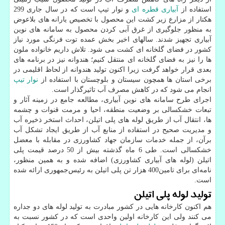
استفاده از
آبیاری قطره ای
و نوار تیپ است که در سال جاری 299
هکتار از مزارع زیر کشت این محصول با تخصیص یارانه های بلاعوض
به منظور جلوگیری از غرق آبی کردن محصول به سامانه های نوین
آبیاری تجهیز شدند. سالهای اخیر بخش عمده توت فرنگی مورد نیاز
کشور در فضای گلخانه ای کشت می شود. تلاش داریم خانواده ملون
ها را نیز به فضای گلخانه ای منتقل کنیم؛ هندوانه نیز در برنامه های
بعدی قرار خواهد گرفت زیرا اکنون تولید هندوانه از لحاظ اقلیمی در
برخی استان ها همچون سیستان و بلوچستان با استفاده از
نوار تیپ
انجام می شود که در کاهش مصرف آب تاثیرگذار است.
اجرای طرح سامانه های نوین آبیاری، مطالعه جامع در زمینه آثار و
تبعات خشکسالی بر وضعیت منطقه، احیا و مرمت قنوات و چشمه
ها، انتقال آب از طریق لوله های پلی اتیلن، احداث استخر ذخیره آب
و مدیریت صحیح در استفاده از منابع آب از طریق ایجاد تشکل آب
برآن، از جمله خدمات سازمان جهاد کشاورزی در مقابله با معضل
خشکسالی است. طی 6 ماه گذشته بیش از 50 درصد قیمت پلی
اتیلن (لوله های آبیاری کشاورزی) اضافه شده و به همین منظور،
نامه‌ای برای تامین400 هزار تن پلی اتیلن به رئیس‌جمهوری ارائه شده
است.
تولید لوله پلی اتیلن
هم اکنون کارخانه هایی در کشور مبادرت به تولید لوله های دو جداره
می کنند ولی این کارخانه اولین واحدی است که در کشور نسبت به