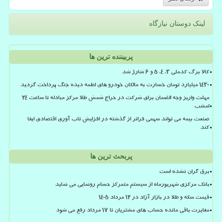
لینک دوستان نیازگاه
پربیننده ترین ها
کالا برگ کدملی 3، 4، 5 و 6 شارژ شد
۱۴۳۰ میلیارد تومان خسارت به مالکان خودرو های لطمه دیده جنگ پرداخت گردید
مهلت واریز وجه الضمان برای شرکت در حراج شمش طلا مرکز مبادله تا ساعت ۲۴
امشب
صنعت بیمه می تواند سهمی فراتر از گذشته در افزایش تاب آوری اقتصادی ایفا
کند
پربحث ترین ها
برق گران نشده است
بانک مرکزی شهریورماه از سیستم متمرکز حسام رونمایی می نماید
قیمت سکه و طلا در بازار آزاد در ۱۲ مرداد ۱۴۰۵
مغایرت باقی مانده حساب های مشتریان تا 17 مرداد رفع می شود