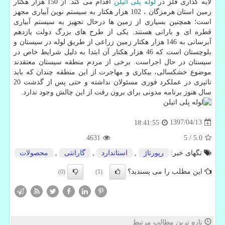
لایه گذاری فلز در
لوله پلی اتیلن
اقدام می کند. از 150 هزار هکتار
زمین استان هرمزگان ، 102 هزار هکتار به سیستم نوین آبیاری مجهز
است؛ همچنین بسیاری از زمین ها درحال تجهیز به سیستم آبیاری
قطره ای و بارانی هستند. یکی از طرح های بزرگ دولت یازدهم
آبرسانی به 146 هزار هکتار زمین زراعی از طریق لوله در سیستان و
بلوچستان است که 46 هزار هکتار آن ابتدا به دلیل شرایط خاص در
سیستان در حال اجراست. برخی از مردم منطقه سیستان معتقدند
موضوع خشکسالی، بیکاری و مهاجرت از این منطقه چندان که باید
تاثیری در عملکرد فوری مسئولان نداشته و حتی پس از گذشت 20
سال هنوز برنامه مدونی برای برون رفت از این چالش وجود ندارد.
1397/04/13
18:41:55
4631
5
/
5.0
تگهای خبر:
رپورتاژ
,
استاندارد
,
گارانتی
,
محصولات
این مطلب را می پسندید؟
(0)
(1)
تازه ترین مطالب مرتبط