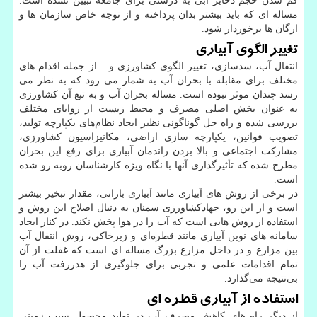
کم شدن حجم ذخایر آبی به درستی برای جامعه تبیین نشده است.
مساله ای که باید بیشتر بدان پرداخته و از توجه خاص سازمان ها و
ارگان ها برخوردار شود.
تغییر الگوی آبیاری
انتقال آب، سدسازی، تغییر الگوی کشاورزی و... از جمله اقدام های
مختلف برای مقابله با بحران آب به شمار می رود که به نظر می
رسد چندان موثر نبوده است. مساله بحران آب و به تبع آن کشاورزی
به عنوان بخش اصلی مصرف و محیط زیست از زوایای مختلف
بررسی شده و راه حل گوناگونی نظیر ایجاد نظام‌های یکپارچه تولید،
تصویب قوانین، یکپارچه سازی اراضی، مکانیزاسیون کشاورزی،
مشارکت اجتماعی و بالا بردن راندمان آبیاری برای رفع این بحران
مطرح شده که تأثیرگذاری آنها با نگاه ویژه کارشناسان روبه رو شده
است.
در برخی از روش های آبیاری مانند آبیاری بارانی، مقدار تبخیر بیشتر
است و از این رو، جهادکشاورزی سمنان به دنبال اصلاح این روش و
استفاده از روش هایی است که آب را در هوا پخش نکند. در کنار ایجاد
سامانه های نوین آبیاری مانند قطره‌ای و زیرخاکی، روش انتقال آب
بین مزارع و در داخل مزارع بزرگ مساله ای است که غفلت از آن
تمام اقدامات علمی و تجربی برای جلوگیری از هدررفت آب را
بی‌نتیجه می‌گذارد.
استفاده از آبیاری قطره ای
از دیگر راه های کاهش مصرف آب در تولید محصول سیب زمینی