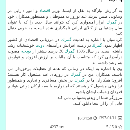
به گزارش نیازگاه به نقل از ایسنا، وزیر
اقتصاد
و امور دارایی در
ویدئویی ضمن تبریك عید نوروز به هموطنان و همینطور همكاران خود
در
گمرك
ابراز امیدواری كرد كه بتوانند سال جدید را كه با عنوان
سال پشتیبانی از كالای ایرانی نامگذاری شده است، به خوبی دنبال
كنند.
كرباسیان با اشاره به اهمیت
گمرك
در مرزبانی اقتصادی از كشور
اظهار نمود:
گمرك
در زمینه افزایش درآمدهای
دولت
خوشبختانه رشد
داشته است. در سال 1396
گمرك
30 درصد بیشتر از
بودجه
مصوب
درآمدزایی كرد كه متناسب با آن مالیات بر ارزش افزوده و عوارض
هم رشد داشته اند.
وی با اشاره به اینكه در زمانی كه همه از تعطیلات برخوردار می
باشند، همكاران من در
گمرك
در روزهای عید مشغول كار هستند؛
افزود: همكاران ما در
گمرك
در بخش مسافری و تجاری و همینطور
ترانزیتی مشغول كار هستند كه امیدواریم با بقیه اركان دولتی بتوانیم
قدردان زحمات ایشان باشیم.
مرورگر شما از ویدئو پشتیبانی نمی كند.
فایل آن را از اینجا دانلود كنید:
1397/01/11
16:34:50
4237
5
/
5.0