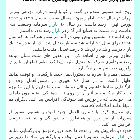
روح الله حسینی مقدم در گفت و گو با ایسنا درباره بازدهی بورس
تهران در سال ۱۳۹۶ اظهار نمود: امسال نسبت به سال ۱۳۹۵ و ۱۳۹۴
بورس تهران رشد داشت. در سال ۹۶
بازار
سرمایه وضعیت بدی
نداشت و ما نسبت به صنایع اثر گذار در
بازار
رشد بدی نداشتیم.
وی ادامه داد: نخستین پیش بینی در آمد هر سهم شركت ها كه سال
۱۳۹۵ برای سال ۹۶ ارائه شد سه بار تعدیل شد. یك بار ۸ درصد، یك
بار ۶ درصد و یك بار نزدیك ۵ درصد تعدیل مثبت داشتند.
معاون بورس تهران اضافه كرد: این تعدیل های مثبت نشان میدهد
وضع سودآوری شركت ها تعدیل مثبت پیدا كرد بطور قطع این تاثیرش
را روی جیب سهامدار میگذارد.
حسینی مقدم با اشاره به دستورالعمل جدید بازگشایی و توقف نمادها
اظهار داشت: ما در سال ۹۶ تغییری در دستورالعمل توقف و
بازگشایی نمادها داشتیم و الان دو ماه است ما داریم با این مكانیزم
جدید كار میكنیم باید آثار آن را روی نقد شوندگی ببینیم چون دلما ن
می خواست كه در بورس نقد شوندگی افزایش پیدا كند. دیگران هم
دقیقا بدانند اطلاعات كجاست.
وی تصریح كرد: با دستور العمل جدید امیدوار هستیم تفسیر از
مقررات از بین برود و همینطور نقد شوندگی و شفافیت توامان
افزایش پیدا كند.
حدود دو ماه پیش بعد از مدت ها بحث درباره توفق و بازگشایی نمادها
در
بازار
سرمایه، دستور العمل توقف و بازگشایی نماد ها تغییراتی