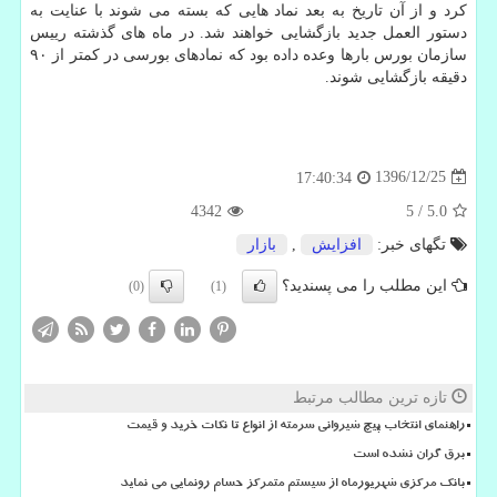
كرد و از آن تاریخ به بعد نماد هایی كه بسته می شوند با عنایت به
دستور العمل جدید بازگشایی خواهند شد. در ماه های گذشته رییس
سازمان بورس بارها وعده داده بود كه نمادهای بورسی در كمتر از ۹۰
دقیقه بازگشایی شوند.
1396/12/25
17:40:34
4342
5
/
5.0
تگهای خبر:
افزایش
,
بازار
این مطلب را می پسندید؟
(0)
(1)
تازه ترین مطالب مرتبط
راهنمای انتخاب پیچ شیروانی سرمته از انواع تا نکات خرید و قیمت
برق گران نشده است
بانک مرکزی شهریورماه از سیستم متمرکز حسام رونمایی می نماید