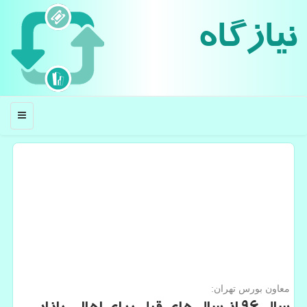
نیازگاه
منو
معاون بورس تهران: