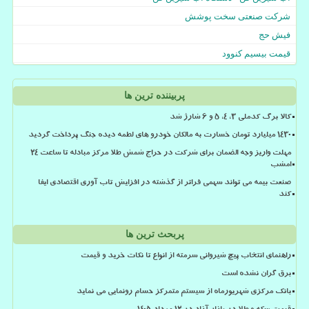
شرکت صنعتی سخت پوشش
فیش حج
قیمت بیسیم کنوود
پربیننده ترین ها
کالا برگ کدملی 3، 4، 5 و 6 شارژ شد
۱۴۳۰ میلیارد تومان خسارت به مالکان خودرو های لطمه دیده جنگ پرداخت گردید
مهلت واریز وجه الضمان برای شرکت در حراج شمش طلا مرکز مبادله تا ساعت ۲۴
امشب
صنعت بیمه می تواند سهمی فراتر از گذشته در افزایش تاب آوری اقتصادی ایفا
کند
پربحث ترین ها
راهنمای انتخاب پیچ شیروانی سرمته از انواع تا نکات خرید و قیمت
برق گران نشده است
بانک مرکزی شهریورماه از سیستم متمرکز حسام رونمایی می نماید