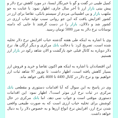
كمیل طیبی در گفت و گو با خبرنگار ایسنا، در مورد كاهش نرخ دلار و
پیش بینی
بازار
ارز تا آخر سال جاری، اظهار نمود: با عنایت به جو
ملتهب
بازار
و بی اطمینانی مردم از سیستم بانكی، تقاضا برای ارز در
كشور افزایش یافت كه این جو روانی سبب تولید حباب ارزی در
كشور شد و دلالان،
بازار
را در دست گرفتند تا جایی كه دامنه
نوسانات نرخ دلار به مرز 5000 تومان رسید.
وی با اشاره به اینكه طی هفته گذشته حباب افزایش نرخ دلار تخلیه
شده است، تصریح كرد: با دخالت
بانك
مركزی و دیگر ارگان ها، نرخ
دلار دوباره به كانال قبلی خود بازگشت و الان شاهد ركود در
بازار
ارز
هستیم.
این اقتصاددان با اشاره به اینكه هم اكنون تقاضا و خرید و فروش ارز
بسیار كاهش یافته است، اظهار داشت: تا نوروز 97 شاهد ثبات ارز
خواهیم بود و نرخ دلار در كانال 4400 تا 4600 باقی خواهد ماند.
وی در پاسخ به این سوال كه آیا اقدامات دستوری و مقطعی
بانك
مركزی در ثبات نرخ ارز موثر است؟، اظهار نمود: این اقدامات
دستوری موقتی است و جواب نمی دهد، اما
بانك
مركزی در حال
كوشش برای تخلیه حباب ارزی است كه به صورت طبیعی واقعی
شدن نرخ ارز، افزایش نرخ انواع ارزها و به خصوص دلار را به دنبال
خواهد داشت.