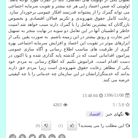
اولویتی كه ضمن اعتماد زایی هر چه بیشتر و تقویت سرمایه اجتماعی
می تواند گمرك را از پشتوانه قدرتمند افكار عمومی برخوردار سازد.
رعایت كامل حقوق شهروندی و تكریم فعالان اقتصادی و بخصوص
بازرگانان كه بیشترین تعامل را با گمرك دارند سبب خواهد شد امنیت
خاطر و اطمینان آنها در این تعامل دو سویه در نهایت منجر به تسهیل
امر تجارت و رونق بیشتر در این زمینه باشیم. به صورت یقین یكی از
ابزارهای موثر در تقویت این اعتماد و افزایش سرمایه اجتماعی بهره
گیری از ظرفیت های مناسب اطلاع رسانی و آگاه سازی عمومی
پیرامون اقداماتی است كه در گذشته پایه گذاری شده و یا اكنون در
دست اقدام است، فراموش نكنیم كه اطلاع رسانی به مردم خود
یكی از مظاهر رعایت حقوق شهروندی است زیرا مردم حق دارند
بدانند كه خدمتگزارانشان در این سازمان چه خدماتی را با چه كیفیتی
عرضه می كنند.
1396/11/08
13:48:04
4263
5
/
5.0
تگهای خبر:
اقتصاد
این مطلب را می پسندید؟
(0)
(1)