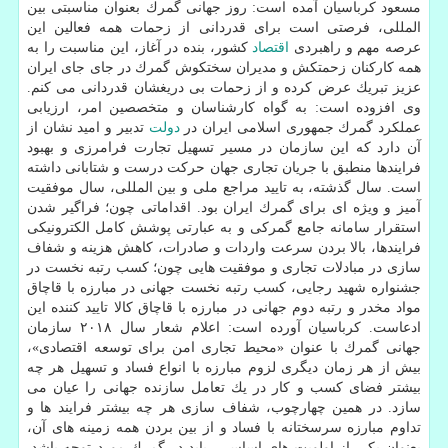
مسعود كرباسیان آمده است: روز جهانی گمرك بعنوان مناسبتی بین
المللی، فرصتی است برای قدردانی از زحمات همه فعالین این
عرصه مهم و راهبردی
اقتصاد
كشور، بنده در آغاز، این مناسبت را به
همه كاركنان زحمتكش و مدیران سختكوش گمرك در جای جای ایران
عزیز تبریك عرض كرده و از زحمات بی دریغشان قدردانی می كنم.
وی افزوده است: به گواه كارشناسان و متخصصین امر، ارزیابی
عملكرد گمرك جمهوری اسلامی ایران در
دولت
تدبیر و امید نشان از
آن دارد كه این سازمان در مسیر تسهیل تجارت فرامرزی و بهبود
فرایندها منطبق با جریان تجاری جهان حركت درست و شتابانی داشته
است. سال گذشته، به تایید مراجع ملی و بین المللی، سال موفقیت
آمیز و ویژه ای برای گمرك ایران بود. اقداماتی چون؛ فراگیر شدن
استقرار سامانه جامع گمركی و به عبارتی پوشش كامل الكترونیكی
فرایندها، بالا بردن سرعت واردات و صادرات، كاهش هزینه و شفاف
سازی در مبادلات تجاری و موفقیت هایی چون؛ كسب رتبه نخست در
جشنواره شهید رجایی، كسب رتبه نخست جهانی در مبارزه با قاچاق
مواد مخدر و رتبه دوم جهانی در مبارزه با قاچاق كالا تایید كننده این
ادعاست. كرباسیان آورده است: اعلام شعار سال ۲۰۱۸ سازمان
جهانی گمرك با عنوان «محیط تجاری امن برای توسعه اقتصادی»،
بیش از هر زمان دیگری لزوم مبارزه با انواع فساد و تسهیل هر چه
بیشتر فضای كسب و كار در یك تعامل سازنده جهانی را عیان می
سازد. در همین چهارچوب، شفاف سازی هر چه بیشتر فرایند ها و
تداوم مبارزه سرسختانه با فساد و از بین بردن همه زمینه های آن،
بعنوان یكی از اولویت های اساسی، باید در گمرك مورد توجه باشد.