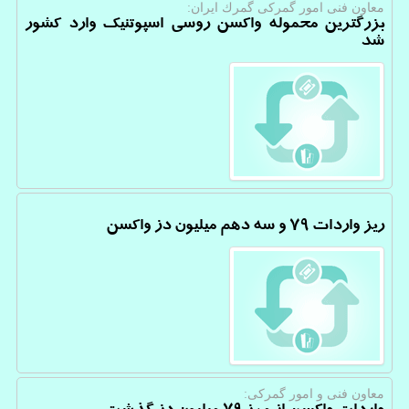
معاون فنی امور گمركی گمرك ایران:
بزرگترین محموله واکسن روسی اسپوتنیک وارد کشور
شد
ریز واردات ۷۹ و سه دهم میلیون دز واکسن
معاون فنی و امور گمركی: