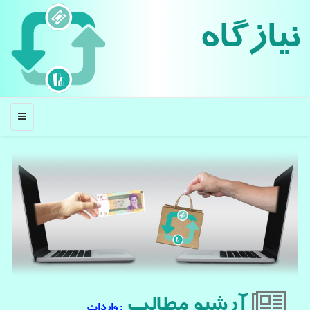
نیازگاه
منو
آرشیو مطالب
: واردات