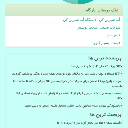
لینک دوستان نیازگاه
آب شیرین کن - دستگاه آب شیرین کن
شرکت صنعتی سخت پوشش
فیش حج
قیمت بیسیم کنوود
پربیننده ترین ها
کالا برگ کدملی 3، 4، 5 و 6 شارژ شد
۱۴۳۰ میلیارد تومان خسارت به مالکان خودرو های لطمه دیده جنگ پرداخت گردید
مهلت واریز وجه الضمان برای شرکت در حراج شمش طلا مرکز مبادله تا ساعت ۲۴
امشب
صنعت بیمه می تواند سهمی فراتر از گذشته در افزایش تاب آوری اقتصادی ایفا
کند
بخشودگی جرایم بیمه شخص ثالث شامل وسایل نقلیه زمینی و ریلی است
پربحث ترین ها
قیمت سکه و طلا در بازار آزاد در ۱۲ مرداد ۱۴۰۵