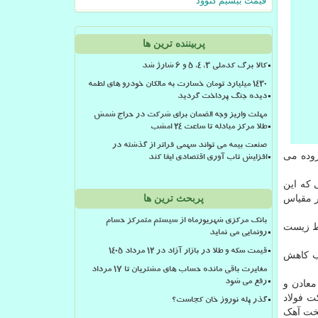
قیمت بیسیم کنوود
پربیننده ترین ها
کالا برگ کدملی 3، 4، 5 و 6 شارژ شد
۱۴۳۰ میلیارد تومان خسارت به مالکان خودرو های لطمه
دیده جنگ پرداخت گردید
مهلت واریز وجه الضمان برای شرکت در حراج شمش
طلا مرکز مبادله تا ساعت ۲۴ امشب
صنعت بیمه می تواند سهمی فراتر از گذشته در
ولید مس کشور افزوده می
افزایش تاب آوری اقتصادی ایفا کند
لی که این
ر مقیاس
پربحث ترین ها
بانک مرکزی شهریورماه از سیستم متمرکز حسام
یط زیست
رونمایی می نماید
قیمت سکه و طلا در بازار آزاد در ۱۲ مرداد ۱۴۰۵
بب کاهش
مغایرت باقی مانده حساب های مشتریان تا 17 مرداد
معادن و
رفع می شود
ت فولاد
گذر پله نوروز خان کجاست؟
پخت آهک