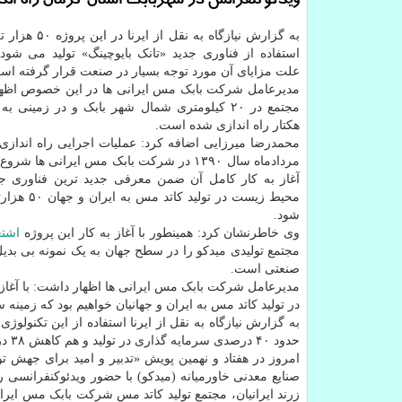
ویدئوکنفرانس در شهربابک استان کرمان راه اند
به گزارش نیازگاه به نقل
استفاده از فناوری جدید «تانک بایوچینگ» تولید می شود
علت مزایای آن مورد توجه بسیار در صنعت قرار گرفته اس
مدیرعامل شرکت بابک مس ایرانی ها در این خصوص اظها
هکتار راه اندازی شده است.
محمدرضا میرزایی اضافه کرد: عملیات اجرایی راه اندازی 
مردادماه سال ۱۳۹۰ در شرکت بابک مس ایرانی ها شر
آغاز به کار کامل آن ضمن معرفی جدید ترین فناوری جه
شود.
وی خاطرنشان کرد: همینطور با آغاز به کار این پروژه
اشتغ
مجتمع تولیدی میدکو را در سطح جهان به یک نمونه بی بدیل 
صنعتی است.
مدیرعامل شرکت بابک مس ایرانی ها اظهار داشت: با آغاز
در تولید کاتد مس به ایران و جهانیان خواهیم بود که زمینه 
به گزارش نیازگاه به نقل از ایرنا استفاده از این تک
حدود ۴۰ درصدی سرمایه گذاری در تولید و هم کاهش ۳۸ درصدی قیمت تمام شده را سبب گشته است.
امروز در هفتاد و نهمین پویش «تدبیر و امید برای جهش
صنایع معدنی خاورمیانه (میدکو) با حضور ویدئوکنفرانس
زرند ایرانیان، مجتمع تولید کاتد مس شرکت بابک مس ایرا