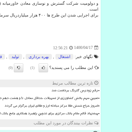
است.
برای اجرایی شدن این طرح ها ۴۰۰ هزار میلیاردریال سرمایه گذاری شده و زمینه اشتغال به کار چهار هزار و ۱۵۰ نفر را فراهم خواهد نمود.
1400/04/17
12:56:21
تگهای خبر:
اشتغال
,
بهره برداری
,
تولید
,
ق
این مطلب را می پسندید؟
(0)
(1)
تازه ترین مطالب مرتبط
رقم زودرس گلرنگ برداشت شد
تعیین سهم بخش کشاورزی از تسهیلات حداقل معادل ۱۰ و هشت دهم درصد
امروز حراج شمش طلا مرکز مبادله ارز و طلای ایران برگزار می گردد
پیشنهاد قائم مقام بانک مرکزی برای تدوین راهبرد همکاری جامع بانک اک
نظرات بینندگان در مورد این مطلب