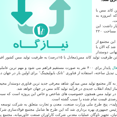
ازی شد.
 از ایرنا در این پروژه ۵۰ هزار تن کاتد مس با
که امروزه به
ت،
ر داشت: این
مجتمع در ۲۰ کیلومتری شمال شهر بابک و در زمینی به مساحت ۲۲۰
این مجتمع از
وع شد که الان با
انی دوستدار
محیط زیست در تولید کاتد مس به ایران و جهان ۵۰ هزارتن ظرفیت تولید کاتد مس(معادل با ۱۵درصد) به ظرفیت ت
ال
پایدار برای ۴۰۰ نفر به صورت مستقیم فراهم می شود و مهم ترین عام
تبدیل ساخته، استفاده از فناوری "تانک بایولیچینگ" برای اولین بار در جهان د
 به کار مجتمع تولید مس میدکو، شاهد معرفی جدید ترین فناوری دوستدار مح
ساز ایجاد انقلاب جدیدی در فرآیند تولید کاتد مس در جهان خواهد شد.
نولوژی در تولید مس همچون خصوصیت های شاخص و خاص این پروژه است که س
 تولید»، پنج طرح ملی وزارت صنعت، معدن و تجارت متعلق به شرکت توسعه 
ی رئیس جمهوری بهره برداری شد که این طرح ها شامل مجتمع فولادسازی شرک
نیان، تجهیز ناوگان عملیات معدنی شرکت کاراوران صنعت خاورمیانه، مجتمع 