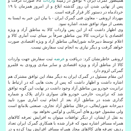
همینطور گمرک ایران ۹ توافق در زمینه
واردات
کالا صورت گرفت و
پس از نهایی شدن آن روز گذشته ابلاغ و از امروز همزمان با ۱۹
خردادماه در دستور کار قرار گرفته است.
مهرداد ارونقی - معاون فنی گمرک ایران - با بیان این خبر به ایسنا به
بعضی از مواد توافق شده، اشاره نمود.
وی اظهار داشت که از این پس واردات کالا به مناطق آزاد و ویژه
اقتصادی یا ترانزیت کالا بین مناطق صرفاً بر مبنای ثبت آماری کالا و
اعلام توسط دبیرخانه شورایعالی مناطق آزاد و ویژه اقتصادی صورت
خواهد گرفت و دیگر نیازی به انجام ثبت سفارش نیست.
ارونقی خاطرنشان کرد: دریافت و
عرضه
ثبت سفارش جهت واردات
کالا از مناطق آزاد و ویژه اقتصادی و سایر مبادی ورودی به قلمرو
گمرکی لزوم دارد.
این مقام مسئول در گمرک ایران به دیگر مفاد این توافق مشترک هم
اشاره داشت و اظهار داشت که پس از بحث هایی که در ارتباط با
ترانزیت خودرو بین مناطق آزاد وجود داشت در نهایت این گونه توافق
شد که ترانزیت خارجی خودرو های سواری دارای پلاک و شماره
گذاری شده در مناطق آزاد بعد از انجام ثبت آماری مورد تایید
دبیرخانه شورایعالی، درخلال مناطق آزاد تجاری، صنعتی بلامانع است
ولی مشمول خودرو های آمریکایی و لوکس نخواهد بود.
به نقل از ایشان، از دیگر توافقات میتوان به افزایش تعرفه کالاهای
همراه مسافر اشاره نمود که قرار شده با همکاری گمرک ایران تعداد
ردیف تعرفه های کالاهای مجاز همراه مسافر افزایش پیدا کرده و در