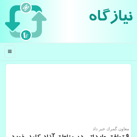
نیازگاه
منو
معاون گمرك خبر داد