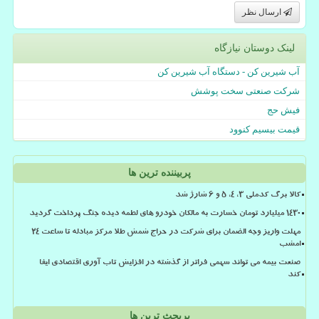
ارسال نظر
لینک دوستان نیازگاه
آب شیرین کن - دستگاه آب شیرین کن
شرکت صنعتی سخت پوشش
فیش حج
قیمت بیسیم کنوود
پربیننده ترین ها
کالا برگ کدملی 3، 4، 5 و 6 شارژ شد
۱۴۳۰ میلیارد تومان خسارت به مالکان خودرو های لطمه دیده جنگ پرداخت گردید
مهلت واریز وجه الضمان برای شرکت در حراج شمش طلا مرکز مبادله تا ساعت ۲۴
امشب
صنعت بیمه می تواند سهمی فراتر از گذشته در افزایش تاب آوری اقتصادی ایفا
کند
پربحث ترین ها