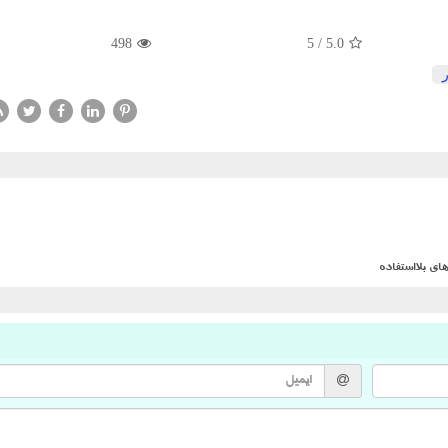
498
5
/
5.0
ر
ی بلااستفاده