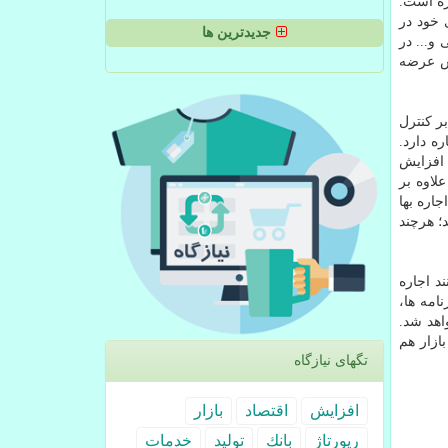
ره است.
 خود در
جدیدترین ها
و... در
ش عرضه
ر کنترل
ه دارد.
ان اندازه افزایش
م بالا رفته و علاوه بر
اره بها
ش دهد؛ هرچند
ند اجاره
امه ها،
اهد شد.
ازار هم
تگهای نیازگاه
افزایش
اقتصاد
بازار
رپورتاژ
بانك
تولید
خدمات