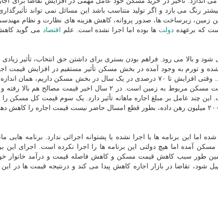
ی اندازد. تأخیر در خرید مسکن خود عامل مهمی در افزایش تقاضا برای اجا
شتر رنگ می بازد و اگر تولید متناسب باشد این مسائل نمی تواند تأثیرگذاری
ین زمین، زیرساخت ها، صدور پروانه، کاهش هزینه های نظارت و نظام مهندسی 
است که برعهده
دولت
ها بوده اما اجرا نشده است. علم
اقتصاد
می گوید کاه
شود و بالا می رود. فراهم بودن بستری برای داشتن حق انتخاب، تأثیر زیادی ب
شده و تورم به وجود آمده در بخش مسکن تأثیر مستقیم در افزایش قیمت اجار
قیمت تمام شده مسکن رابطه مستقیم با قیمت اجاره دارد. وقتی افزایش تا ۷۰ درصدی در یک سال در بخش مسکن داریم، هم
قیمت ها در اجاره مسکن هم داریم. بخش عمده ای از قیمت مسکن مربوط به زمین است. در ۲ سال اخیر قیمت مصالح ه
ین چند عامل بر مبلغ اجاره ماهانه تأثیر دارد. یک سوم قیمت کل مسکن را اج
حساب می کنند. کسی که سال قبل واحد مسکونی را مثلاً ۲۰۰ میلیون رهن داده، بطور قطع امسال حاضر نیست قیمت اجاره را کاه
ه اما این برنامه ها یا اجرا نشده یا پشتوانه اجرائی ندارد. برنامه هایی مان
ن آمده اما هیچ دولتی این برنامه ها را اجرا نکرده است. اجرای این برن
 همین طور سبب کاهش قیمت مسکن و کاهش فاصله قیمت و درآمد خانوار خو
ل شود، تقاضا در بازار اجاره کاهش پیدا می کند و درنتیجه قیمت ها در این ب