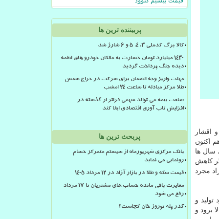
قیمت بیسیم کنوود
پربیننده ترین ها
کالا برگ کدملی 3، 4، 5 و 6 شارژ شد
۱۴۳۰ میلیارد تومان خسارت به مالکان خودرو های لطمه
دیده جنگ پرداخت گردید
مهلت واریز وجه الضمان برای شرکت در حراج شمش
طلا مرکز مبادله تا ساعت ۲۴ امشب
صنعت بیمه می تواند سهمی فراتر از گذشته در
افزایش تاب آوری اقتصادی ایفا کند
و اقشار
پربحث ترین ها
م اکنون
 سال ها
بانک مرکزی شهریورماه از سیستم متمرکز حسام
گر کاهش
رونمایی می نماید
اد مجرد
قیمت سکه و طلا در بازار آزاد در ۱۲ مرداد ۱۴۰۵
مغایرت باقی مانده حساب های مشتریان تا 17 مرداد
رفع می شود
تولید و
گذر پله نوروز خان کجاست؟
 برود و