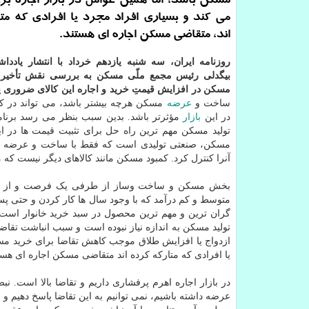
مسکن باشد، اما همین عوامل در بازار اجاره 
می کند و بسیاری افراد مجرد یا افرادی که مت
اند، متقاضی مسکن اجاره ای هستند.
روزنامه ایران، سه شنبه یازدهم خرداد با انتشار یاددا
بیگدلی رئیس مجمع ملّی مسکن به بررسی نقش تأخیر 
مسکن در افزایش قیمتِ خرید و اجاره این کالای ضروری 
ساخت و
عرضه
مسکن هرچه بیشتر باشد، می تواند در کن
در این
بازار
مؤثرتر باشد. بدین سبب بنظر می رسد برنام
تولید مسکن مهم ترین راه حل برای تثبیت قیمت ها در این
مسکن، صنعتی تولیدی است که فقط با ساخت و عرضه می
آنرا کنترل کرد. کمبود مسکن مانند کالاهای دیگر نیست که مث
بخش مسکن و ساخت وساز از طرفی یک فرصت و از س
متوسط و کم درآمد که با وجود سال ها کار کردن و حتی پس 
گران ترین و مهم ترین محصول در سبد خرید خانوار است. 
تولید مسکن به اندازه نیاز نبوده است و سبب انباشت تقاض
ازدواج یا افزایش طلاق موجب کاهش تقاضا برای خرید مسک
یا افرادی که متارکه کرده اند متقاضی مسکن اجاره ای هست
در بازار اجاره اهرم پرفشاری داریم و تقاضا بالا است.
عرضه داشته باشیم، نمی توانیم به این تقاضا پاسخ دهیم 