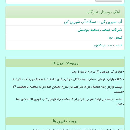
لینک دوستان نیازگاه
آب شیرین کن - دستگاه آب شیرین کن
شرکت صنعتی سخت پوشش
فیش حج
قیمت بیسیم کنوود
پربیننده ترین ها
کالا برگ کدملی 3، 4، 5 و 6 شارژ شد
۱۴۳۰ میلیارد تومان خسارت به مالکان خودرو های لطمه دیده جنگ پرداخت گردید
مهلت واریز وجه الضمان برای شرکت در حراج شمش طلا مرکز مبادله تا ساعت ۲۴
امشب
صنعت بیمه می تواند سهمی فراتر از گذشته در افزایش تاب آوری اقتصادی ایفا
کند
پربحث ترین ها