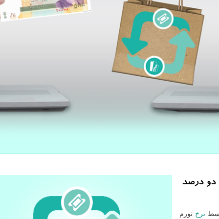
ه دو درصد
توسط
نرخ
تورم