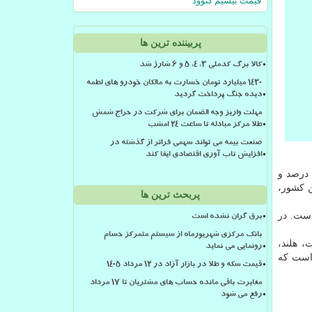
قیمت بیسیم کنوود
پربیننده ترین ها
کالا برگ کدملی 3، 4، 5 و 6 شارژ شد
۱۴۳۰ میلیارد تومان خسارت به مالکان خودرو های لطمه
دیده جنگ پرداخت گردید
مهلت واریز وجه الضمان برای شرکت در حراج شمش
طلا مرکز مبادله تا ساعت ۲۴ امشب
صنعت بیمه می تواند سهمی فراتر از گذشته در
افزایش تاب آوری اقتصادی ایفا کند
 میان کشورهای عضو منطقه یورو، بالاترین تورم مربوط به مجارستان با ۵.۲ درصد بوده است و بعد از این کشور نیز لهستان با ۵.۱ درصد و
 بوده است و بعد از این کشور،
پربحث ترین ها
۱.۰ درصد اندازه گیری شده است. در
برق گران نشده است
بانک مرکزی شهریورماه از سیستم متمرکز حسام
لت، هلند،
رونمایی می نماید
عنوان واحد پولی خود استفاده می نمایند. اتحادیه اروپا نیز دارای ۲۷ عضو است که
قیمت سکه و طلا در بازار آزاد در ۱۲ مرداد ۱۴۰۵
مغایرت باقی مانده حساب های مشتریان تا 17 مرداد
رفع می شود