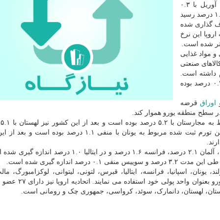
در ۱۹ کشور عضو منطقه یورو در دوازده ماه منتهی به آوریل با ۰.۳
درصد افزایش نسبت به رقم مشابه منتهی به ماه قبل به ۱.۶ درصد رسید
دف گذاری شده
روپا این نرخ
۰ درصدی و مواد غذایی
و کالاهای صنعتی
 تورم داشته است.
تورم بخش مواد غذایی و نوشیدنی نیز طی این مدت ۰.۲۴ درصد بوده
اوراق
قرضه
در سطح منطقه یورو هموار کند.
در
لوکزامبورگ با ۳.۳ درصد قرار دارند. از جانب دیگر کمترین تورم ثبت شده مربوط به یونان با منفی ۱.۱ درصد
از جانب دیگر طی این مدت نرخ تورم در بلژیک ۲.۱ درصد، آلمان ۲.۱ درصد، فرانسه ۱.۶ درصد و در ایتالیا 
صد اندازه گیری شده است.
ستونی، ایرلند، یونان، اسپانیا، فرانسه، ایتالیا، قبرس، لتونی، لیتوانی، لوکزامبورگ، ما
اتریش، پرتغال، اسلوونی، اسلواکی و فنلاند است که از یورو ب