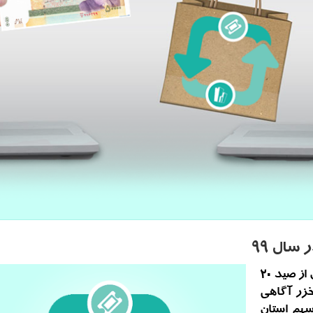
مدیرکل امور صید و صیادی سازمان شیلات ایران از صید 20
 سال 99 از دریای خزر آگاهی
 این مقدار 71 درصد سهم استان