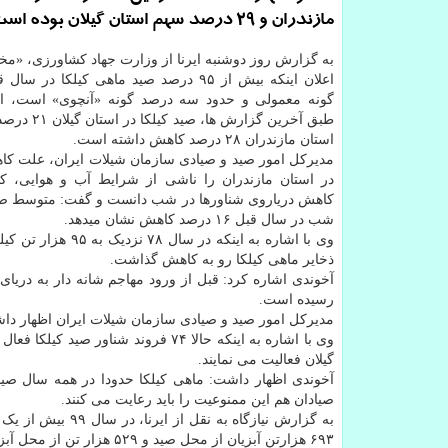
مازندران و 29 درصد سهم استان گیلان بوده است.
به گزارش روز دوشنبه ایرنا از وزارت جهاد کشاورزی، «مختا
اعلان اینکه بیش از ۹۵ درصد صید ماهی کیلکا در
گونه معمولی و حدود سه درصد گونه «آنچوی» است، اض
طبق آخرین گزارش ها،
استان مازندران ۲۸ درصد کاهش داشته است.
مدیرکل امور صید و صیادی سازمان شیلات ایران، علت کا
در استان مازندران را ناشی از شرایط آب و هوایی، ک
کاهش دریاروی شناورها در شب دانست و گفت: متوسط صید
شب در سال قبل ۱۶ درصد کاهش نشان میدهد.
وی با اشاره به ای
ذخایر ماهی کیلکا رو به کاهش گذاشت.
رسیده است.
مدیرکل امور صید و صیادی سازمان شیلات ایران اظهار داشت: برای حفظ ذخایر 
گیلان فعالیت می نمایند.
آخوندی اظهار داشت: ماهی کیلکا حدودا در همه سال صی
صیادان هم این ممنوعیت را باید رعایت می کنند.
۶۹۳ هزارتن آبزیان از محل صید و ۵۲۹ هزار تن از محل آبزی پروری بوده است.