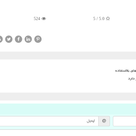
524
5
/
5.0
ی بلااستفاده