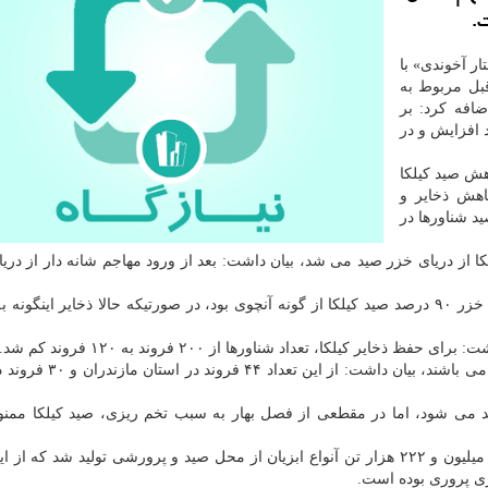
ر آخوندی» با
 سال قبل مربوط به
افه کرد: بر
 صید کیلکا در استان گیلان ۲۱ درصد افزایش و در
هش صید کیلکا
اهش ذخایر و
 شناورها در
نکه در سال ۷۸ نزدیک به ۹۵ هزار تن کیلکا از دریای خزر صید می شد، بیان داشت: بعد از ورود مهاجم شانه دار از 
آخوندی اشاره کرد: قبل از ورود مهاجم شانه دار به دریای خزر ۹۰ درصد صید کیلکا از گونه آنچوی بود، در صورتیکه حالا ذخایر ای
کیلکا، تعداد شناورها از ۲۰۰ فروند به ۱۲۰ فروند کم شد.
وی با اشاره به اینکه حالا ۷۴ فروند شناور صید کیلکا فعال می باشند،
د می شود، اما در مقطعی از فصل بهار به سبب تخم ریزی، صید کیلکا مم
به گزارش نیازگاه به نقل از ایرنا، در سال ۹۹ بیش از یک میلیون و ۲۲۲ هزار تن آنواع ابزیان از محل صید و پرورشی تولید شد 