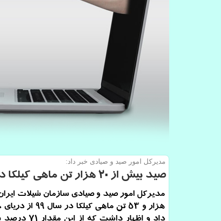
مدیركل امور صید و صیادی خبر داد:
صید بیش از ۲۰ هزار تن ماهی كیلكا در سال ۹۹
هزار و 53 تن ماهی کیلکا در
داد و اظهار داشت که از