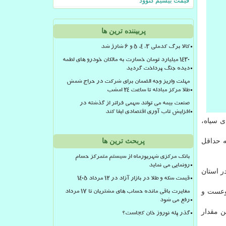
قیمت بیسیم کنوود
پربیننده ترین ها
کالا برگ کدملی 3، 4، 5 و 6 شارژ شد
۱۴۳۰ میلیارد تومان خسارت به مالکان خودرو های لطمه
دیده جنگ پرداخت گردید
مهلت واریز وجه الضمان برای شرکت در حراج شمش
طلا مرکز مبادله تا ساعت ۲۴ امشب
صنعت بیمه می تواند سهمی فراتر از گذشته در
افزایش تاب آوری اقتصادی ایفا کند
دریای سیاه،
نگونه به حداقل
پربحث ترین ها
بانک مرکزی شهریورماه از سیستم متمرکز حسام
رونمایی می نماید
 بیان داشت: از این تعداد ۴۴ فروند در استان مازندران و ۳۰ فروند در استان
قیمت سکه و طلا در بازار آزاد در ۱۲ مرداد ۱۴۰۵
نوعست و
مغایرت باقی مانده حساب های مشتریان تا 17 مرداد
رفع می شود
که از این مقدار
گذر پله نوروز خان کجاست؟