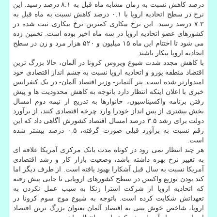
درصد کاهش نسبت به زمان مشابه ماه قبل به ۸.۱ درصد رسید. این
نرخ در سطح اتحادیه اروپا با ۰.۱ درصد کاهش نسبت به ماه قبل به
۷.۳ درصد رسید. این نرخ بیکاری کمترین نرخ بیکاری ثبت شده در
کشورهای عضو اتحادیه اروپا در سه ماه اخیر بوده است. تخمین زده
می شود تا اختتام این ماه ۱۵ میلیون و ۵۲۰ هزار مرد و زن در سطح
اتحادیه اروپا بیکار باشند.
با کاهش مجدد شدت شیوع ویروس کرونا در آلمان، حالا بزرگ ترین
اقتصاد منطقه یورو و اتحادیه اروپا نسبت به چشم انداز اقتصادی خود
امیدوارتر شده است. پتر آلتمایر- وزیر اقتصاد آلمان- در یک کنفرانس
خبری با اعلان اینکه انتظار دارد باتوجه به کاهش محدودیت ها و پیش
رفتن برنامه واکسیناسیون، خانوارها به تدریج از نیمه دوم امسال
بخش بیشتری از پس انداز خودرا وارد چرخه اقتصادی کنند، از برآورد
دولت برای رشد ۳.۵ درصد امسال اقتصاد کشورش آگاهی داد که این
رقم نسبت به برآورد قبلی صورت گرفته، ۰.۵ درصد بیشتر شده
است.
هر چند انتظار نمی رود در کوتاه مدت بانک مرکزی آمریکا علاقه ای
به تغییر نرخ بهره داشته باشد، وضعیت بازار کار و رشد اقتصادی
آمریکا نسبت به سال قبل آشکارا بهبود یافته است. از طرف دیگر اما
کند بودن توزیع واکسن در سطح کشورهای اروپایی تا جایی پیش رفته
که اتحادیه اروپا از شرکت استرا زنکا به سبب عمل نکردن به
تعهداتش شکایت کرده است. باتوجه به شیوع موج سوم کرونا در
اروپا، شاخص خوش بینی به اقتصاد آلمان بعنوان بزرگ ترین اقتصاد