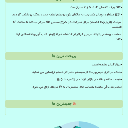
کالا برگ کدملی 3، 4، 5 و 6 شارژ شد
۱۴۳۰ میلیارد تومان خسارت به مالکان خودرو های لطمه دیده جنگ پرداخت گردید
مهلت واریز وجه الضمان برای شرکت در حراج شمش طلا مرکز مبادله تا ساعت ۲۴
امشب
صنعت بیمه می تواند سهمی فراتر از گذشته در افزایش تاب آوری اقتصادی ایفا
کند
پربحث ترین ها
برق گران نشده است
بانک مرکزی شهریورماه از سیستم متمرکز حسام رونمایی می نماید
قیمت سکه و طلا در بازار آزاد در ۱۲ مرداد ۱۴۰۵
مغایرت باقی مانده حساب های مشتریان تا 17 مرداد رفع می شود
جدیدترین ها