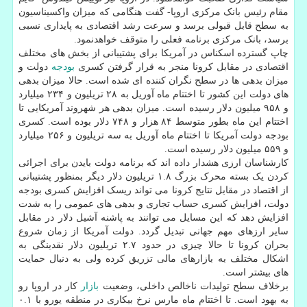
مقام رئیس بانک مرکزی اروپا- گفت هنگامی که میزان واکسیناسیون
به سطح قابل قبولی برسد و سرعت رشد اقتصادی به پایداری نسبی
برسد، بانک مرکزی برنامه فعلی را متوقف خواهدنمود.
چاپ گسترده اسکناس در آمریکا برای پشتیبانی از بخش های مختلف
اقتصادی در مقابل کرونا منجر به قرار گرفتن کسری
بودجه
دولت و
میزان بدهی ها در سطح نگران کننده ای شده است. حالا میزان بدهی
های دولت این کشور تا اختتام ماه آوریل به ۲۸ تریلیون و ۲۳۴ میلیارد
و ۹۵۸ میلیون دلار رسیده است. میزان بدهی هر شهروند آمریکایی تا
اختتام این ماه بطور متوسط ۸۴ هزار و ۷۴۸ دلار بوده است. کسری
بودجه دولت آمریکا تا اختتام ماه آوریل به سه تریلیون و ۲۵۶ میلیارد
و ۵۵۹ میلیون دلار رسیده است.
کارشناسان ارزی هشدار داده اند که برنامه دولت بایدن برای اجرائی
کردن یک بسته محرک بزرگ ۱.۸ تریلیون دلار دیگر بمنظور پشتیبانی
از اقتصاد در مقابل نتایج کرونا می تواند ریسک افزایش کسری بودجه
دولت، افزایش کسری حساب تجاری و بدهی های عمومی را به شدت
افزایش دهد که این مسایل می توانند به پاشنه آشیل دلار در مقابل
سایر ارزهای مهم جهانی تبدیل گردد. دولت آمریکا از زمان شروع
بحران کرونا تا حالا چیزی در حدود ۲.۷ تریلیون دلار نقدینگی به
اشکال مختلف به بازارهای مالی تزریق کرده ولی به دنبال حمایت
های بیشتر است.
برخلاف سطح تولیدات ناخالص داخلی، وضعیت
بازار
کار در اروپا رو
به بهود است. تا اختتام ماه مارس نرخ بیکاری در منطقه یورو با ۰.۱