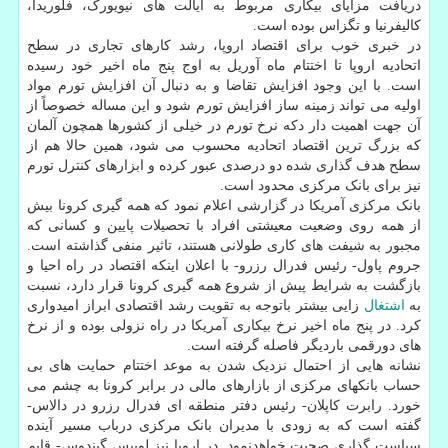
دریافت مزایای بیکاری مربوط به ایالت های نیویورک، فلوریدا،
کالیفرنیا و تگزاس بوده است.
در خبری خوب برای اقتصاد اروپا، رشد کارهای تجاری در سطح
اتحادیه اروپا تا اختتام ماه آوریل به اوج پنج ماه اخیر خود رسیده
است. با این وجود افزایش تقاضا و به دنبال آن افزایش تورم مواد
اولیه می تواند زمینه ساز افزایش تورم شود و این مساله خصوصاً از
آن جهت اهمیت دار دکه نرخ تورم در خیلی از کشورها همچون آلمان
که بزرگ ترین اقتصاد اتحادیه محسوب می شود، همین حالا هم از
سطح هدف گذاری شده دو درصدی عبور کرده و ابزارهای کنترل تورم
نیز برای بانک مرکزی محدود است.
بانک مرکزی آمریکا در گزارشی اعلام نمود که همه گیری کرونا بیش
از همه روی وضعیت معیشتی افراد با تحصیلات پایین و کسانی که
مجبور به شیفت های کاری طولانی هستند، تاثیر منفی گذاشته است.
جروم پاول- رئیس فدرال رزرو- با اعلان اینکه اقتصاد در راه احیا و
بازگشت به شرایط پیش از شروع همه گیری کرونا قرار دارد، نسبت
به
اشتغال
زایی بیشتر باتوجه به تقویت رشد اقتصادی ابراز امیدواری
کرد. در پنج ماه اخیر نرخ بیکاری آمریکا در راه نزولی بوده و از نرخ
های دورقمی باردیگر فاصله گرفته است.
نشانه هایی از احتمال نزدیک شدن به موعد اختتام حمایت های بی
حساب بانکهای مرکزی از بازارهای مالی در برابر کرونا به چشم می
خورد. رابرت کاپلان- رئیس دفتر منطقه ای فدرال رزرو در دالاس-
گفته است که به زودی با مدیران بانک مرکزی درباب مسیر آینده
سیاست گذاری صحبت خواهدنمود. در اروپا نیز لوییس گیندوس- قایم