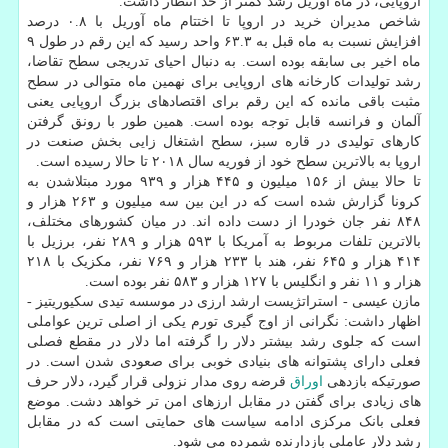
اروپایی، در ماه آوریل رشد کمتر از حد انتظار داشت.
شاخص مدیران خرید در اروپا تا اختتام ماه آوریل با ۰.۸ درصد
افزایش نسبت به ماه قبل به ۶۳.۳ واحد رسید که این رقم در طول ۹
ماه اخیر بی سابقه بوده است. به دنبال احیای تدریجی سطح تقاضا،
رشد تولیدات کارخانه های اروپایی برای نهمین ماه متوالی در سطح
مثبت باقی مانده که این رقم برای اقتصادهای بزرگ اروپایی یعنی
آلمان و فرانسه قابل توجه بوده است. همین طور با رونق گرفتن
کارهای تولیدی در قاره سبز، سطح اشتغال زایی بخش صنعت در
اروپا به بالاترین سطح خود از فوریه سال ۲۰۱۸ تا حالا رسیده است.
تا حالا بیش از ۱۵۶ میلیون و ۴۴۵ هزار و ۹۳۹ مورد مبتلاشدن به
کرونا گزارش شده است که در این بین سه میلیون و ۲۶۳ هزار و
۸۴۸ نفر جان خودرا از دست داده اند. در میان کشورهای مختلف،
بالاترین تلفات مربوط به آمریکا با ۵۹۳ هزار و ۲۸۹ نفر، برزیل با
۴۱۴ هزار و ۶۴۵ نفر، هند با ۲۳۳ هزار و ۷۶۹ نفر، مکزیک با ۲۱۸
هزار و ۱۱ نفر و انگلیس با ۱۲۷ هزار و ۵۸۳ نفر بوده است.
مازن عیسی - استراتژیست ارشد ارزی در موسسه تیدی سکیوریتیز -
اظهار داشت: نگرانی از اوج گیری تورم یکی از اصلی ترین عواملی
است که جلوی رشد بیشتر دلار را گرفته اما دلار در مقطع فصلی
فعلی دارای پشتوانه های بنیادی خوبی برای صعودی شدن است. در
صورتیکه بازدهی
اوراق
قرضه روی مدار نزولی قرار گیرد، دلار حرف
های زیادی برای گفتن در مقابل ارزهای امن تر خواهد دشت. موضع
فعلی بانک مرکزی ادامه سیاست های حمایتی است که در مقابل
رشد دلار عاملی بازدارنده شمرده می شود.